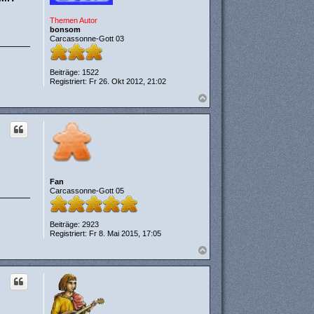
Themen Autor
bonsom
Carcassonne-Gott 03
Beiträge:
1522
Registriert:
Fr 26. Okt 2012, 21:02
N
a
c
h
o
b
e
n
Fan
Carcassonne-Gott 05
Beiträge:
2923
Registriert:
Fr 8. Mai 2015, 17:05
N
a
c
h
o
b
e