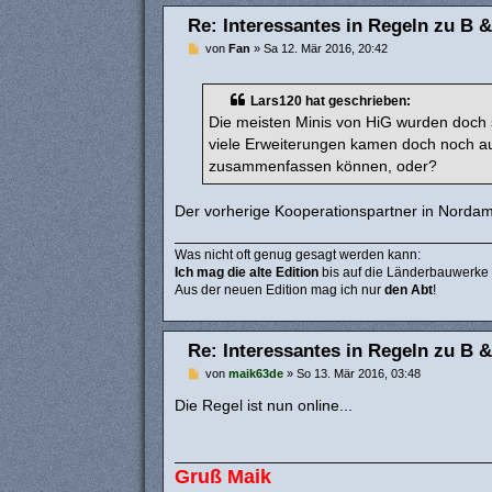
Re: Interessantes in Regeln zu B &
B
von
Fan
»
Sa 12. Mär 2016, 20:42
e
i
t
Lars120 hat geschrieben:
r
a
Die meisten Minis von HiG wurden doch 
g
viele Erweiterungen kamen doch noch au
zusammenfassen können, oder?
Der vorherige Kooperationspartner in Nordam
Was nicht oft genug gesagt werden kann:
Ich mag die alte Edition
bis auf die Länderbauwerke
Aus der neuen Edition mag ich nur
den Abt
!
Re: Interessantes in Regeln zu B &
B
von
maik63de
»
So 13. Mär 2016, 03:48
e
i
Die Regel ist nun online...
t
r
a
g
Gruß Maik