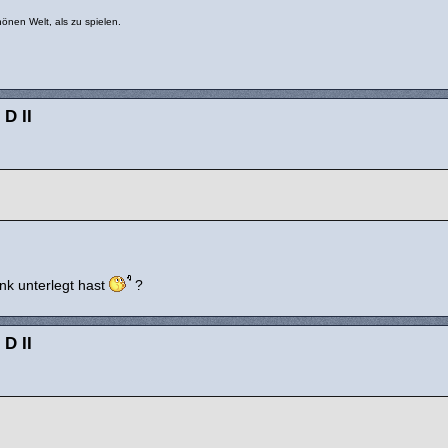
önen Welt, als zu spielen.
 D II
ink unterlegt hast
?
 D II