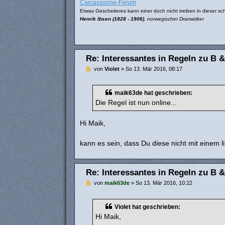
Carcassonne-Forum
Etwas Gescheiteres kann einer doch nicht treiben in dieser sch
Henrik Ibsen (1828 - 1906)
, norwegischer Dramatiker
Re: Interessantes in Regeln zu B &
B
von
Violet
»
So 13. Mär 2016, 08:17
e
i
t
maik63de hat geschrieben:
r
a
Die Regel ist nun online...
g
Hi Maik,
kann es sein, dass Du diese nicht mit einem l
Re: Interessantes in Regeln zu B &
B
von
maik63de
»
So 13. Mär 2016, 10:22
e
i
t
Violet hat geschrieben:
r
a
Hi Maik,
g