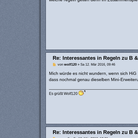
t
r
a
g
Re: Interessantes in Regeln zu B &
B
von
wolf120
»
Sa 12. Mär 2016, 09:46
e
i
Mich würde es nicht wundern, wenn sich HiG n
t
dass nochmal genau dieselben Mini-Erweiter
r
a
g
Es grüßt Wolf120
Re: Interessantes in Regeln zu B &