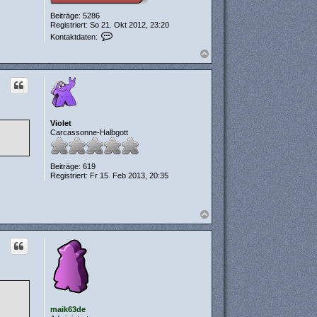
Beiträge:
5286
Registriert:
So 21. Okt 2012, 23:20
K
Kontaktdaten:
o
n
N
t
a
a
c
k
h
t
o
d
b
a
e
t
n
Violet
e
Carcassonne-Halbgott
n
v
o
n
Beiträge:
619
m
Registriert:
Fr 15. Feb 2013, 20:35
a
i
k
6
N
3
a
d
c
e
h
o
b
e
n
maik63de