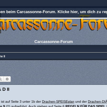
n beim Carcassonne-Forum. Klicke hier, um dich zu reg
Carcassonne-Forum
e II
Suche
Erweiterte Suche
 D II
ist auf Seite 3 unter 1b der
Drachen-SPEISEplan
und der
Drachen-DI
g 9
(!!) aufgeführt. Auch stehen auf Seite 6
REGELN FÜR DAS SPIEL 