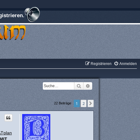
istrieren.
Registrieren
Anmelden
Suche
Erweiterte Suche
1
2
Nächste
22 Beiträge
ÄTplan
MIT