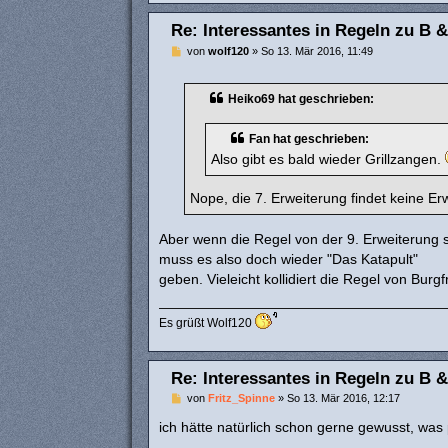
Re: Interessantes in Regeln zu B &
B
von
wolf120
»
So 13. Mär 2016, 11:49
e
i
t
Heiko69 hat geschrieben:
r
a
g
Fan hat geschrieben:
Also gibt es bald wieder Grillzangen.
Nope, die 7. Erweiterung findet keine E
Aber wenn die Regel von der 9. Erweiterung s
muss es also doch wieder "Das Katapult"
geben. Vieleicht kollidiert die Regel von Burg
Es grüßt Wolf120
Re: Interessantes in Regeln zu B &
B
von
Fritz_Spinne
»
So 13. Mär 2016, 12:17
e
i
ich hätte natürlich schon gerne gewusst, was 
t