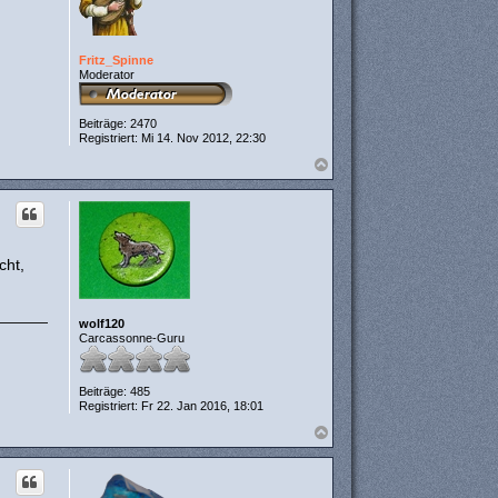
n
Fritz_Spinne
Moderator
Beiträge:
2470
Registriert:
Mi 14. Nov 2012, 22:30
N
a
c
h
o
b
e
cht,
n
wolf120
Carcassonne-Guru
Beiträge:
485
Registriert:
Fr 22. Jan 2016, 18:01
N
a
c
h
o