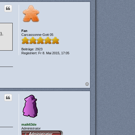
c
h
o
b
e
n
Fan
),
Carcassonne-Gott 05
Beiträge:
2923
Registriert:
Fr 8. Mai 2015, 17:05
N
a
c
h
o
b
e
n
maik63de
Administrator