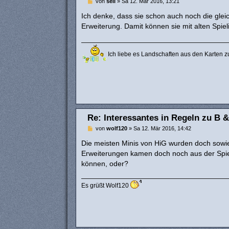
B
von
seli
»
Sa 12. Mär 2016, 13:21
e
i
Ich denke, dass sie schon auch noch die glei
t
Erweiterung. Damit können sie mit alten Spi
r
a
g
Ich liebe es Landschaften aus den Karten z
Re: Interessantes in Regeln zu B &
B
von
wolf120
»
Sa 12. Mär 2016, 14:42
e
i
Die meisten Minis von HiG wurden doch sowie
t
Erweiterungen kamen doch noch aus der Spie
r
a
können, oder?
g
Es grüßt Wolf120