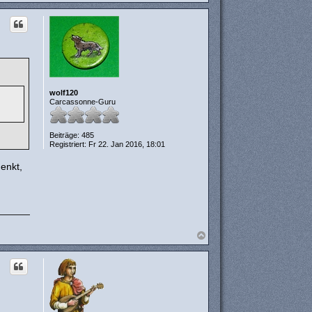
a
c
h
o
b
e
n
wolf120
Carcassonne-Guru
Beiträge:
485
Registriert:
Fr 22. Jan 2016, 18:01
enkt,
N
a
c
h
o
b
e
n