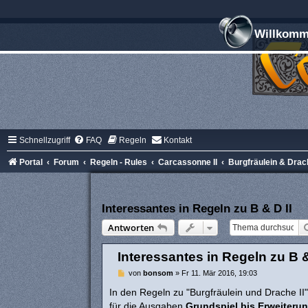
Willkomme
Schnellzugriff
FAQ
Regeln
Kontakt
Portal
Forum
Regeln - Rules
Carcassonne II
Burgfräulein & Drach
Interessantes in Regeln zu B & D II
Antworten
Interessantes in Regeln zu B &
B
von
bonsom
»
Fr 11. Mär 2016, 19:03
e
i
In den Regeln zu "Burgfräulein und Drache II" 
t
für die Ausgaben
Grundspiel bis Erweiterun
r