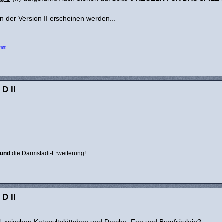
n der Version II erscheinen werden...
mes
 D II
und
die Darmstadt-Erweiterung!
 D II
 zwischen Katapultplättchen und Drache, Fee und Burgfräulein?