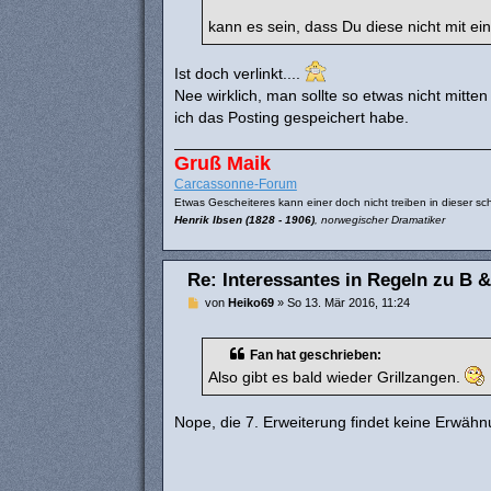
kann es sein, dass Du diese nicht mit ei
Ist doch verlinkt....
Nee wirklich, man sollte so etwas nicht mitt
ich das Posting gespeichert habe.
Gruß Maik
Carcassonne-Forum
Etwas Gescheiteres kann einer doch nicht treiben in dieser sch
Henrik Ibsen (1828 - 1906)
, norwegischer Dramatiker
Re: Interessantes in Regeln zu B &
B
von
Heiko69
»
So 13. Mär 2016, 11:24
e
i
t
Fan hat geschrieben:
r
a
Also gibt es bald wieder Grillzangen.
g
Nope, die 7. Erweiterung findet keine Erwäh