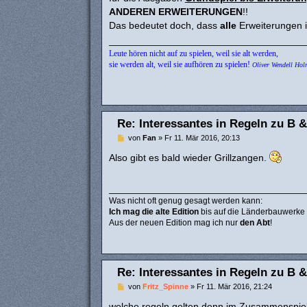
a
ANDEREN ERWEITERUNGEN
!!
g
Das bedeutet doch, dass
alle
Erweiterungen i
Leute hören nicht auf zu spielen, weil sie alt werden,
sie werden alt, weil sie aufhören zu spielen!
Oliver Wendell Hol
Re: Interessantes in Regeln zu B &
B
von
Fan
»
Fr 11. Mär 2016, 20:13
e
i
Also gibt es bald wieder Grillzangen.
t
r
a
g
Was nicht oft genug gesagt werden kann:
Ich mag die alte Edition
bis auf die Länderbauwerke
Aus der neuen Edition mag ich nur
den Abt
!
Re: Interessantes in Regeln zu B &
B
von
Fritz_Spinne
»
Fr 11. Mär 2016, 21:24
e
i
welche regeln gelten denn im Zusammenspiel