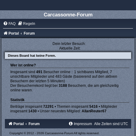
Carcassonne-Forum
FAQ
Regeln
Portal
Forum
Dein letzter Besuch:
Aktuelle Zeit:
Dieses Board hat keine Foren.
Wer ist online?
Insgesamt sind
491
Besucher online :: 1 sichtbares Mitglied, 7
unsichtbare Mitglieder und 483 Gäste (basierend auf den aktiven
Besuchern der letzten 5 Minuten)
Der Besucherrekord liegt bei
3188
Besuchern, die am gleichzeitig
online waren.
Statistik
Beiträge insgesamt
72291
• Themen insgesamt
5416
• Mitglieder
insgesamt
1430
• Unser neuestes Mitglied:
AllanReuter67
Portal
Forum
Impressum
Alle Zeiten sind
UTC
Copyright © 2012 - 2026 Carcassonne-Forum All rights reserved.