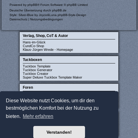
Powered by
phpBB
® Forum Software © phpBB Limited
Deutsche Übersetzung durch
phpBB.de
Style: Silver-Blue by Joyce&Luna
phpBB-Style-Design
Datenschutz
|
Nutzungsbedingungen
Verlag, Shop, CoT & Autor
Hans-im-Glück
CundCo-Shop
Klaus-Jürgen Wrede - Homepage
Tuckboxen
Tuckbox Template
Tuckbox Generator
Tuckbox Creator
Super Deluxe Tuckbox Template Maker
Foren
Carcassonne-Forum (deutsch)
CarcassonneCentral (englisch)
Diese Website nutzt Cookies, um dir den
Carcassonne Latvija (lettisch)
Carcassonne CZ (tschechisch)
bestmöglichen Komfort bei der Nutzung zu
Sonstige Seiten
bieten.
Mehr erfahren
JCloisterZone
Gesellschaftsspieler gesucht
WikiCarpedia
Verstanden!
BoardGameGeek