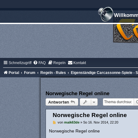
Willkomme
Schnellzugriff
FAQ
Regeln
Kontakt
Portal
Forum
Regeln - Rules
Eigenständige Carcassonne-Spiele -
Norwegische Regel online
Antworten
Norwegische Regel online
B
von
maik63de
»
So 16. Nov 2014, 22:20
e
i
Norwegische Regel online
t
r