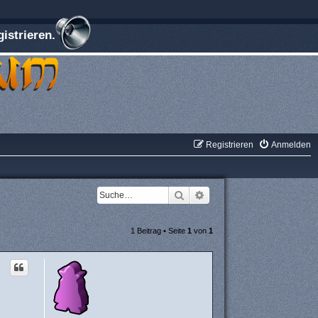
istrieren.
Registrieren
Anmelden
Suche
Erweiterte Suche
1 Beitrag • Seite
1
von
1