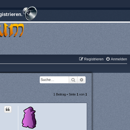
istrieren.
Registrieren
Anmelden
Suche
Erweiterte Suche
1 Beitrag • Seite
1
von
1