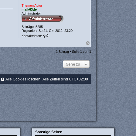
Themen Autor
maik63de
Administrator
Beiträge:
5285
Registriert:
So 21. Okt 2012, 23:20
K
Kontaktdaten:
o
n
N
t
a
a
c
1 Beitrag • Seite
1
von
1
k
h
t
o
d
Gehe zu
b
a
e
t
n
e
n
Alle Cookies löschen
Alle Zeiten sind
UTC+02:00
v
o
n
m
a
i
k
6
3
d
e
Sonstige Seiten