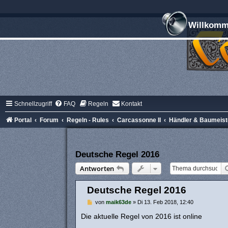
Willkomme
Schnellzugriff
FAQ
Regeln
Kontakt
Portal
Forum
Regeln - Rules
Carcassonne II
Händler & Baumeiste
Deutsche Regel 2016
Antworten
Deutsche Regel 2016
B
von
maik63de
»
Di 13. Feb 2018, 12:40
e
i
Die aktuelle Regel von 2016 ist online
t
r