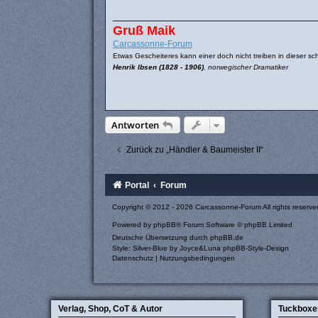
a
g
Gruß Maik
Carcassonne-Forum
Etwas Gescheiteres kann einer doch nicht treiben in dieser sch
Henrik Ibsen (1828 - 1906)
, norwegischer Dramatiker
Antworten
Zurück zu „Händler & Baumeister II“
Portal
Forum
Copyright © 2012 - 2026 Carcassonne-Forum All rights reserve
Powered by
phpBB
® Forum Software © phpBB Limited
Deutsche Übersetzung durch
phpBB.de
Style: Silver-Blue by Joyce&Luna
phpBB-Style-Design
Datenschutz
|
Nutzungsbedingungen
Verlag, Shop, CoT & Autor
Tuckboxe