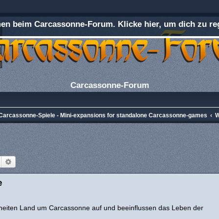
n beim Carcassonne-Forum. Klicke hier, um dich zu reg
Carcassonne-Forum
e Carcassonne-Spiele - Mini-expansions for standalone Carcassonne-games
W
Suche
Erweiterte Suche
e
hneiten Land um Carcassonne auf und beeinflussen das Leben der