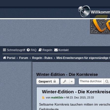
Willkomme
Schnellzugriff
FAQ
Regeln
Kontakt
Portal
Forum
Regeln - Rules
Mini-Erweiterungen für eigenständig
Winter-Edition - Die Kornkreise
Gesperrt
Winter-Edition - Die Kornkreis
B
von
maik63de
»
Mi 23. Dez 2015, 23:33
e
i
Seltsame Kornkreis tauchen mitten im versc
t
Gefolgsleute.
r