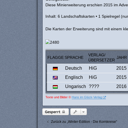
a
Diese Minierweiterung erschien 2015 im Adv
g
Inhalt: 6 Landschaftskarten • 1 Spielregel (nur
Die Karten der Erweiterung sind mit einem k
VERLAG/
FLAGGE
SPRACHE
JAHR
ÜBERSETZER
Deutsch
HiG
2015
Englisch
HiG
2015
Ungarisch
????
2016
Texte und Bilder ©
Hans im Glück-Verlag
Gesperrt
Zurück zu „Winter-Edition - Die Kornkreise“