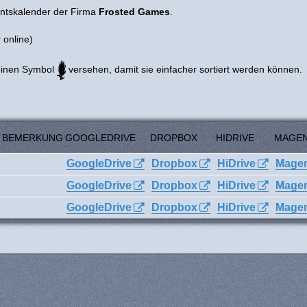
entskalender der Firma
Frosted Games
.
 online)
leinen Symbol
versehen, damit sie einfacher sortiert werden können.
BEMERKUNG
GOOGLEDRIVE
DROPBOX
HIDRIVE
MAGE
GoogleDrive
Dropbox
HiDrive
Mage
GoogleDrive
Dropbox
HiDrive
Mage
GoogleDrive
Dropbox
HiDrive
Mage