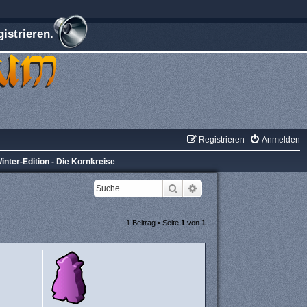
istrieren.
Registrieren
Anmelden
inter-Edition - Die Kornkreise
Suche
Erweiterte Suche
1 Beitrag • Seite
1
von
1