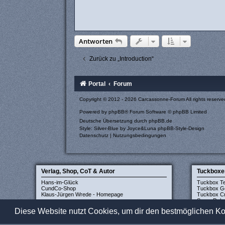
Antworten
Zurück zu „Introduction“
Portal
Forum
Copyright © 2012 - 2026 Carcassonne-Forum All rights reserve
Powered by
phpBB
® Forum Software © phpBB Limited
Deutsche Übersetzung durch
phpBB.de
Style: Silver-Blue by Joyce&Luna
phpBB-Style-Design
Datenschutz
|
Nutzungsbedingungen
Verlag, Shop, CoT & Autor
Tuckboxe
Hans-im-Glück
Tuckbox T
CundCo-Shop
Tuckbox G
Klaus-Jürgen Wrede - Homepage
Tuckbox Cr
Super Delu
Diese Website nutzt Cookies, um dir den bestmöglichen Ko