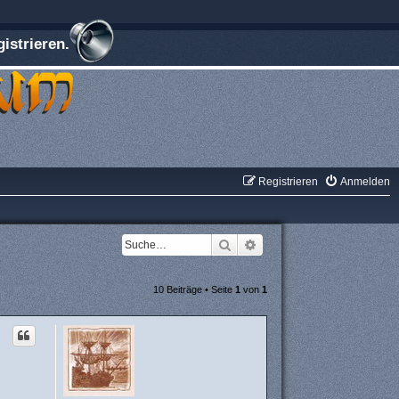
istrieren.
Registrieren
Anmelden
Suche
Erweiterte Suche
10 Beiträge • Seite
1
von
1