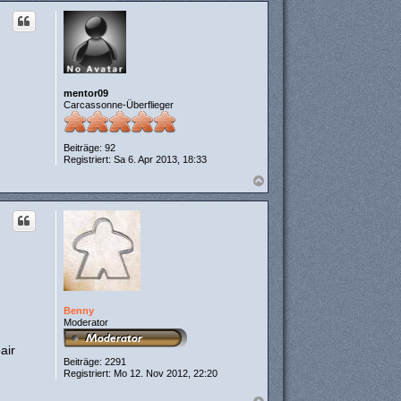
c
h
o
b
e
n
mentor09
Carcassonne-Überflieger
Beiträge:
92
Registriert:
Sa 6. Apr 2013, 18:33
N
a
c
h
o
b
e
n
Benny
Moderator
air
Beiträge:
2291
Registriert:
Mo 12. Nov 2012, 22:20