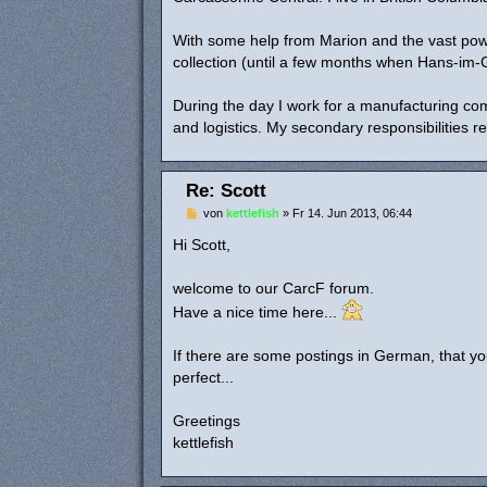
a
g
With some help from Marion and the vast pow
collection (until a few months when Hans-im
During the day I work for a manufacturing co
and logistics. My secondary responsibilities 
Re: Scott
B
von
kettlefish
»
Fr 14. Jun 2013, 06:44
e
i
Hi Scott,
t
r
a
welcome to our CarcF forum.
g
Have a nice time here...
If there are some postings in German, that yo
perfect...
Greetings
kettlefish