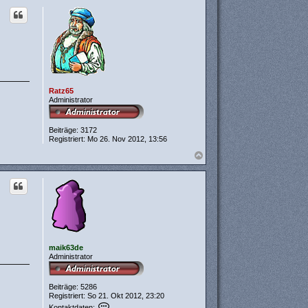
c
h
o
b
e
n
Ratz65
Administrator
Beiträge:
3172
Registriert:
Mo 26. Nov 2012, 13:56
N
a
c
h
o
b
e
n
maik63de
Administrator
Beiträge:
5286
Registriert:
So 21. Okt 2012, 23:20
K
Kontaktdaten: