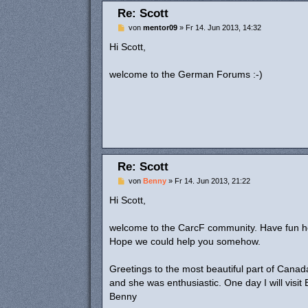
Re: Scott
B
von
mentor09
»
Fr 14. Jun 2013, 14:32
e
i
Hi Scott,
t
r
a
welcome to the German Forums :-)
g
Re: Scott
B
von
Benny
»
Fr 14. Jun 2013, 21:22
e
i
Hi Scott,
t
r
a
welcome to the CarcF community. Have fun he
g
Hope we could help you somehow.
Greetings to the most beautiful part of Cana
and she was enthusiastic. One day I will visit
Benny