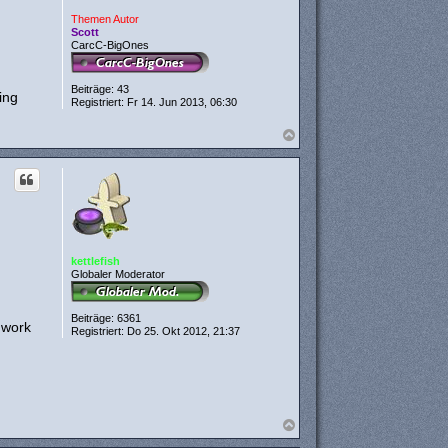
Themen Autor
Scott
CarcC-BigOnes
Beiträge:
43
ing
Registriert:
Fr 14. Jun 2013, 06:30
N
a
c
h
o
b
e
n
kettlefish
Globaler Moderator
Beiträge:
6361
 work
Registriert:
Do 25. Okt 2012, 21:37
N
a