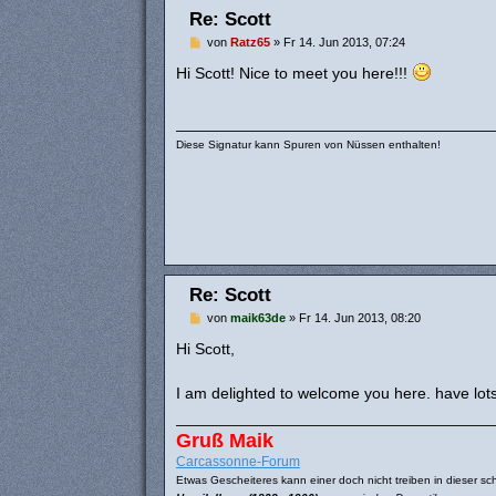
Re: Scott
B
von
Ratz65
»
Fr 14. Jun 2013, 07:24
e
i
Hi Scott! Nice to meet you here!!!
t
r
a
g
Diese Signatur kann Spuren von Nüssen enthalten!
Re: Scott
B
von
maik63de
»
Fr 14. Jun 2013, 08:20
e
i
Hi Scott,
t
r
a
I am delighted to welcome you here. have lots
g
Gruß Maik
Carcassonne-Forum
Etwas Gescheiteres kann einer doch nicht treiben in dieser sch