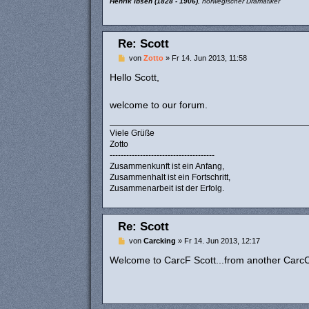
Henrik Ibsen (1828 - 1906)
, norwegischer Dramatiker
Re: Scott
B
von
Zotto
»
Fr 14. Jun 2013, 11:58
e
i
Hello Scott,
t
r
a
welcome to our forum.
g
Viele Grüße
Zotto
--------------------------------------
Zusammenkunft ist ein Anfang,
Zusammenhalt ist ein Fortschritt,
Zusammenarbeit ist der Erfolg.
Re: Scott
B
von
Carcking
»
Fr 14. Jun 2013, 12:17
e
i
Welcome to CarcF Scott...from another Carc
t
r
a
g