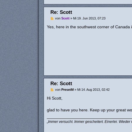
Re: Scott
B
von
Scott
»
Mi 19. Jun 2013, 07:23
e
i
Yes, here in the southwest corner of Canada is
t
r
a
g
Re: Scott
B
von
PresetM
»
Mi 14. Aug 2013, 02:42
e
i
Hi Scott,
t
r
a
glad to have you here. Keep up your great w
g
„Immer versucht. Immer gescheitert. Einerlei. Wieder 