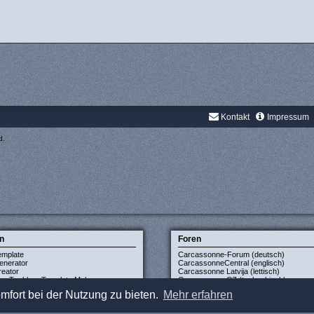
Kontakt
Impressum
d.
n
Foren
emplate
Carcassonne-Forum (deutsch)
enerator
CarcassonneCentral (englisch)
eator
Carcassonne Latvija (lettisch)
xe Tuckbox Template Maker
Carcassonne CZ (tschechisch)
mfort bei der Nutzung zu bieten.
Mehr erfahren