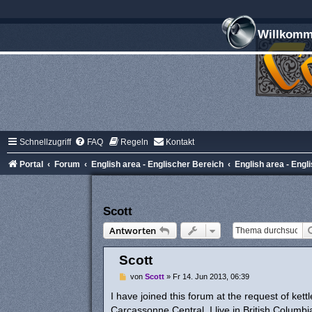
Willkomme
Schnellzugriff
FAQ
Regeln
Kontakt
Portal
Forum
English area - Englischer Bereich
English area - Engl
Scott
Antworten
Scott
B
von
Scott
»
Fr 14. Jun 2013, 06:39
e
i
I have joined this forum at the request of ket
t
Carcassonne Central. I live in British Columb
r