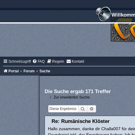
Willkomme
Schnellzugriff
FAQ
Regeln
Kontakt
Portal
Forum
Suche
Die Suche ergab 171 Treffer
Zur erweiterten Suche
Suche
Erweiterte Suche
Re: Rumänische Klöster
Hallo zusammen, danke dir Challa007 für dei
Grundspiel inkl. der Erweiterung haben: Ich ha