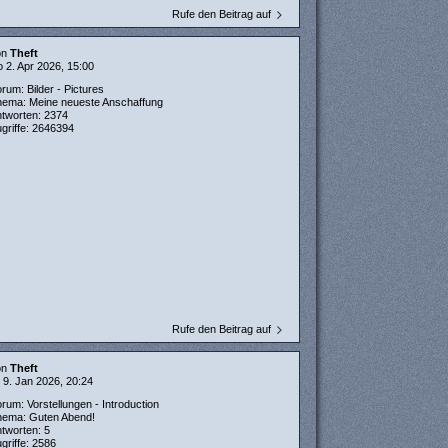
Rufe den Beitrag auf
on
Theft
 2. Apr 2026, 15:00
orum:
Bilder - Pictures
hema:
Meine neueste Anschaffung
ntworten:
2374
griffe:
2646394
Rufe den Beitrag auf
on
Theft
 9. Jan 2026, 20:24
orum:
Vorstellungen - Introduction
hema:
Guten Abend!
ntworten:
5
griffe:
2586