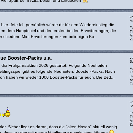
rt. Viel Spaß beim Aufarbeiten und Entdecken
v
Mo
bier_fete Ich persönlich würde dir für den Wiedereinstieg die
F
eben dem Hauptspiel und den ersten beiden Erweiterungen, die
T
A
schiedene Mini-Erweiterungen zum beliebigen Ko...
Zu
ue Booster-Packs u.a.
v
So
ie Frühjahrsaktion 2026 gestartet. Folgende Neuheiten
F
blingsspiel gibt es folgende Neuheiten: Booster-Packs: Nach
T
u.
ion haben wir wieder 1000 Booster-Packs für euch. Die Bed...
A
Zu
v
So
F
T
A
Zu
 hier. Sicher liegt es daran, dass die "alten Hasen" aktuell wenig
ich, dass wir das mit neuen Mitgliedern ausgleichen können