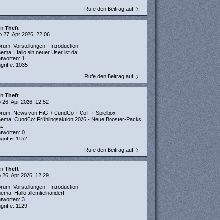
Rufe den Beitrag auf
on
Theft
 27. Apr 2026, 22:06
orum:
Vorstellungen - Introduction
hema:
Hallo ein neuer User ist da
ntworten:
1
griffe:
1035
Rufe den Beitrag auf
on
Theft
 26. Apr 2026, 12:52
orum:
News von HiG + CundCo + CoT + Spielbox
hema:
CundCo: Frühlingsaktion 2026 - Neue Booster-Packs
a.
ntworten:
0
griffe:
1152
Rufe den Beitrag auf
on
Theft
 26. Apr 2026, 12:29
orum:
Vorstellungen - Introduction
hema:
Hallo allemiteinander!
ntworten:
3
griffe:
1129