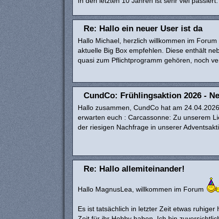
In den letzten 10 Jahren ist sehr viel passie
Re: Hallo ein neuer User ist da
Hallo Michael, herzlich willkommen im Forum :
aktuelle Big Box empfehlen. Diese enthält n
quasi zum Pflichtprogramm gehören, noch ver
CundCo: Frühlingsaktion 2026 - Ne
Hallo zusammen, CundCo hat am 24.04.2026 d
erwarten euch : Carcassonne: Zu unserem Lie
der riesigen Nachfrage in unserer Adventsakt
Re: Hallo allemiteinander!
Hallo MagnusLea, willkommen im Forum
Es ist tatsächlich in letzter Zeit etwas ruhiger
Zeit für ihr Hobby haben. Ich bin zuversichtl