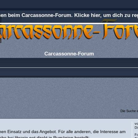
n beim Carcassonne-Forum. Klicke hier, um dich zu reg
Carcassonne-Forum
Die Suche 
v
Di
nen Einsatz und das Angebot. Für alle anderen, die Interesse am
F
be bei librarie.net direkt in Rumänien bestellt: