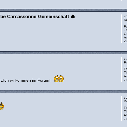
iebe Carcassonne-Gemeinschaft 🎄
v
Do
F
T
G
A
Zu
v
Fr
F
T
A
rzlich willkommen im Forum!
Zu
v
Do
F
T
A
Zu