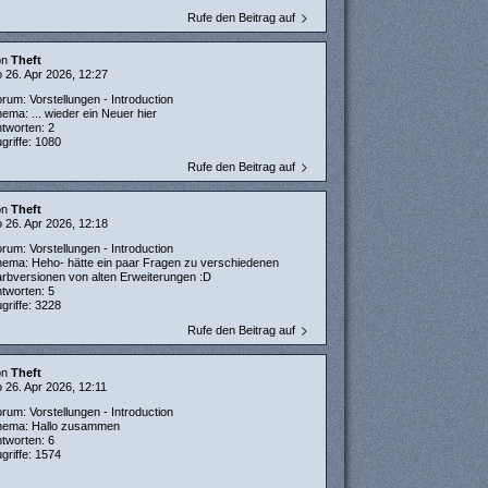
Rufe den Beitrag auf
on
Theft
 26. Apr 2026, 12:27
orum:
Vorstellungen - Introduction
hema:
... wieder ein Neuer hier
ntworten:
2
griffe:
1080
Rufe den Beitrag auf
on
Theft
 26. Apr 2026, 12:18
orum:
Vorstellungen - Introduction
hema:
Heho- hätte ein paar Fragen zu verschiedenen
rbversionen von alten Erweiterungen :D
ntworten:
5
griffe:
3228
Rufe den Beitrag auf
on
Theft
 26. Apr 2026, 12:11
orum:
Vorstellungen - Introduction
hema:
Hallo zusammen
ntworten:
6
griffe:
1574