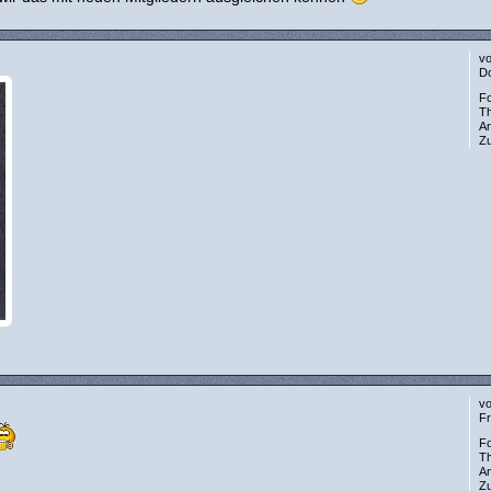
v
Do
F
T
A
Zu
v
Fr
F
T
A
Zu