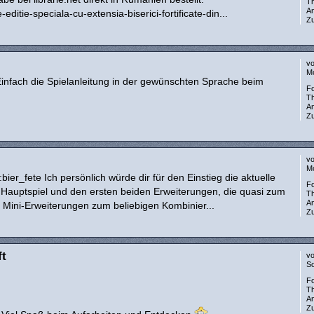
T
A
ditie-speciala-cu-extensia-biserici-fortificate-din...
Zu
v
Mo
Einfach die Spielanleitung in der gewünschten Sprache beim
F
T
A
Zu
v
Mo
ier_fete Ich persönlich würde dir für den Einstieg die aktuelle
F
Hauptspiel und den ersten beiden Erweiterungen, die quasi zum
T
A
Mini-Erweiterungen zum beliebigen Kombinier...
Zu
ft
v
So
F
T
A
Zu