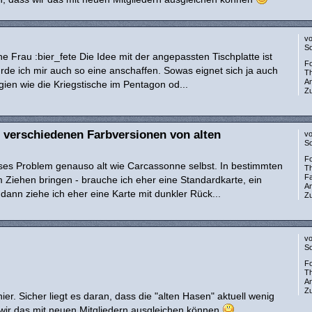
v
So
 Frau :bier_fete Die Idee mit der angepassten Tischplatte ist
F
würde ich mir auch so eine anschaffen. Sowas eignet sich ja auch
T
A
ien wie die Kriegstische im Pentagon od...
Zu
u verschiedenen Farbversionen von alten
v
So
F
ses Problem genauso alt wie Carcassonne selbst. In bestimmten
T
Fa
m Ziehen bringen - brauche ich eher eine Standardkarte, ein
A
dann ziehe ich eher eine Karte mit dunkler Rück...
Zu
v
So
F
T
A
Zu
 hier. Sicher liegt es daran, dass die "alten Hasen" aktuell wenig
s wir das mit neuen Mitgliedern ausgleichen können