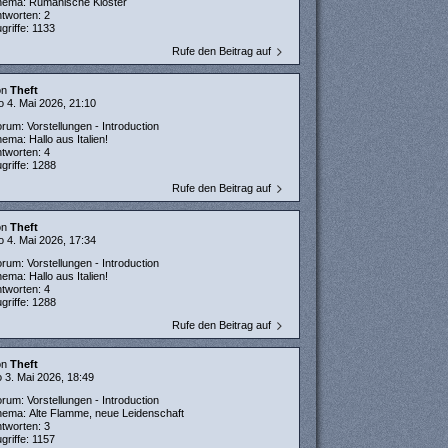
hema:
Rumänische Klöster
ntworten:
2
griffe:
1133
Rufe den Beitrag auf
on
Theft
 4. Mai 2026, 21:10
orum:
Vorstellungen - Introduction
hema:
Hallo aus Italien!
ntworten:
4
griffe:
1288
Rufe den Beitrag auf
on
Theft
 4. Mai 2026, 17:34
orum:
Vorstellungen - Introduction
hema:
Hallo aus Italien!
ntworten:
4
griffe:
1288
Rufe den Beitrag auf
on
Theft
 3. Mai 2026, 18:49
orum:
Vorstellungen - Introduction
hema:
Alte Flamme, neue Leidenschaft
ntworten:
3
griffe:
1157