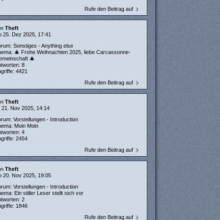
Rufe den Beitrag auf
on
Theft
 25. Dez 2025, 17:41
orum:
Sonstiges - Anything else
hema:
🎄 Frohe Weihnachten 2025, liebe Carcassonne-
emeinschaft 🎄
ntworten:
8
griffe:
4421
Rufe den Beitrag auf
on
Theft
 21. Nov 2025, 14:14
orum:
Vorstellungen - Introduction
hema:
Moin Moin
ntworten:
4
griffe:
2454
Rufe den Beitrag auf
on
Theft
 20. Nov 2025, 19:05
orum:
Vorstellungen - Introduction
hema:
Ein stiller Leser stellt sich vor
ntworten:
2
griffe:
1846
Rufe den Beitrag auf