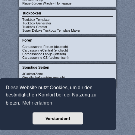
Klaus-Jürgen Wrede - Homepage
Tuckboxen
Tuckbox Template
Tuckbox Generator
Tuckbox Creator
Super Deluxe Tuckbox Template Maker
Foren
Carcassonne-Forum (deutsch)
CarcassonneCentral (englisch)
Carcassonne Latvija (lettisch)
Carcassonne CZ (tschechisch)
Sonstige Seiten
JCloisterZone
Gesellschaftsspieler gesucht
WikiCarpedia
BoardGameGeek
Diese Website nutzt Cookies, um dir den
bestmöglichen Komfort bei der Nutzung zu
bieten.
Mehr erfahren
Verstanden!