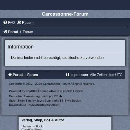
Carcassonne-Forum
FAQ
Regeln
Portal
Forum
Information
Du bist leider nicht berechtigt, die Suche zu verwenden.
Portal
Forum
Impressum
Alle Zeiten sind
UTC
Copyright © 2012 - 2026 Carcassonne-Forum All rights reserved.
Powered by
phpBB
® Forum Software © phpBB Limited
Deutsche Übersetzung durch
phpBB.de
Style: Silver-Blue by Joyce&Luna
phpBB-Style-Design
Datenschutz
|
Nutzungsbedingungen
Verlag, Shop, CoT & Autor
Hans-im-Glück
CundCo-Shop