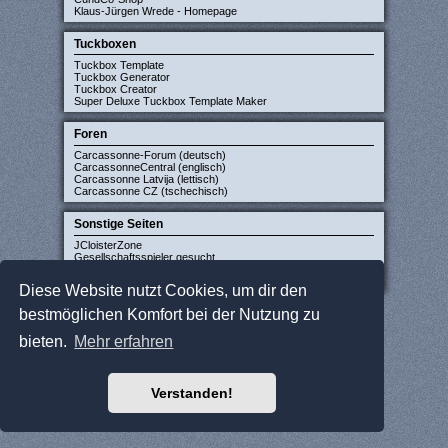
Klaus-Jürgen Wrede - Homepage
Tuckboxen
Tuckbox Template
Tuckbox Generator
Tuckbox Creator
Super Deluxe Tuckbox Template Maker
Foren
Carcassonne-Forum (deutsch)
CarcassonneCentral (englisch)
Carcassonne Latvija (lettisch)
Carcassonne CZ (tschechisch)
Sonstige Seiten
JCloisterZone
Gesellschaftsspieler gesucht
WikiCarpedia
BoardGameGeek
Diese Website nutzt Cookies, um dir den
bestmöglichen Komfort bei der Nutzung zu
bieten.
Mehr erfahren
Verstanden!