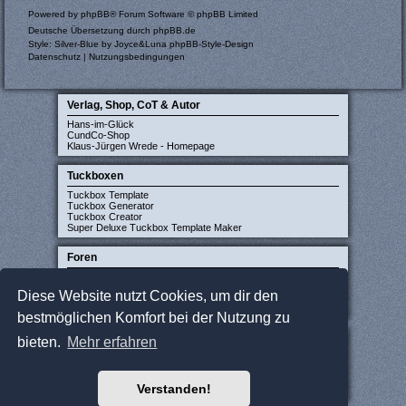
Powered by
phpBB
® Forum Software © phpBB Limited
Deutsche Übersetzung durch
phpBB.de
Style: Silver-Blue by Joyce&Luna
phpBB-Style-Design
Datenschutz
|
Nutzungsbedingungen
Verlag, Shop, CoT & Autor
Hans-im-Glück
CundCo-Shop
Klaus-Jürgen Wrede - Homepage
Tuckboxen
Tuckbox Template
Tuckbox Generator
Tuckbox Creator
Super Deluxe Tuckbox Template Maker
Foren
Carcassonne-Forum (deutsch)
CarcassonneCentral (englisch)
Diese Website nutzt Cookies, um dir den
Carcassonne Latvija (lettisch)
Carcassonne CZ (tschechisch)
bestmöglichen Komfort bei der Nutzung zu
Sonstige Seiten
bieten.
Mehr erfahren
JCloisterZone
Gesellschaftsspieler gesucht
WikiCarpedia
Verstanden!
BoardGameGeek