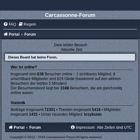
Carcassonne-Forum
FAQ
Regeln
Portal
Forum
Dein letzter Besuch:
Aktuelle Zeit:
Dieses Board hat keine Foren.
Wer ist online?
Insgesamt sind
638
Besucher online :: 1 sichtbares Mitglied, 8
unsichtbare Mitglieder und 629 Gäste (basierend auf den aktiven
Besuchern der letzten 5 Minuten)
Der Besucherrekord liegt bei
3188
Besuchern, die am gleichzeitig
online waren.
Statistik
Beiträge insgesamt
72301
• Themen insgesamt
5416
• Mitglieder
insgesamt
1431
• Unser neuestes Mitglied:
krzykunio
Portal
Forum
Impressum
Alle Zeiten sind
UTC
Copyright © 2012 - 2026 Carcassonne-Forum All rights reserved.