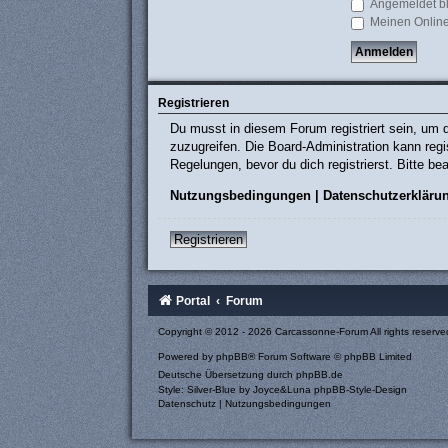
Angemeldet b
Meinen Online
Registrieren
Du musst in diesem Forum registriert sein, um d
zuzugreifen. Die Board-Administration kann re
Regelungen, bevor du dich registrierst. Bitte b
Nutzungsbedingungen
|
Datenschutzerkläru
Registrieren
Portal
Forum
Copyright © 2012 - 2026 Carcassonne-Forum All rights reserve
Powered by
phpBB
® Forum Software © phpBB Limited
Deutsche Übersetzung durch
phpBB.de
Style: Silver-Blue by Joyce&Luna
phpBB-Style-Design
Datenschutz
|
Nutzungsbedingungen