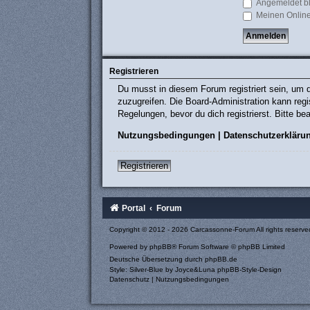
Angemeldet b
Meinen Online
Registrieren
Du musst in diesem Forum registriert sein, um d
zuzugreifen. Die Board-Administration kann re
Regelungen, bevor du dich registrierst. Bitte b
Nutzungsbedingungen
|
Datenschutzerkläru
Registrieren
Portal
Forum
Copyright © 2012 - 2026 Carcassonne-Forum All rights reserve
Powered by
phpBB
® Forum Software © phpBB Limited
Deutsche Übersetzung durch
phpBB.de
Style: Silver-Blue by Joyce&Luna
phpBB-Style-Design
Datenschutz
|
Nutzungsbedingungen