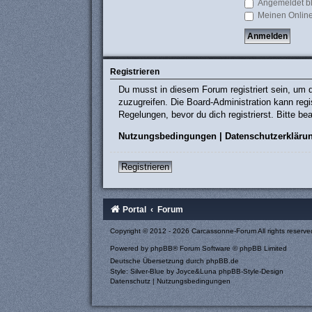
Angemeldet b
Meinen Online
Registrieren
Du musst in diesem Forum registriert sein, um d
zuzugreifen. Die Board-Administration kann re
Regelungen, bevor du dich registrierst. Bitte b
Nutzungsbedingungen
|
Datenschutzerkläru
Registrieren
Portal
Forum
Copyright © 2012 - 2026 Carcassonne-Forum All rights reserve
Powered by
phpBB
® Forum Software © phpBB Limited
Deutsche Übersetzung durch
phpBB.de
Style: Silver-Blue by Joyce&Luna
phpBB-Style-Design
Datenschutz
|
Nutzungsbedingungen