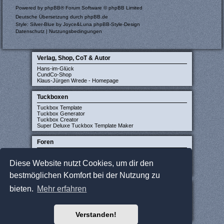
Powered by
phpBB
® Forum Software © phpBB Limited
Deutsche Übersetzung durch
phpBB.de
Style: Silver-Blue by Joyce&Luna
phpBB-Style-Design
Datenschutz
|
Nutzungsbedingungen
Verlag, Shop, CoT & Autor
Hans-im-Glück
CundCo-Shop
Klaus-Jürgen Wrede - Homepage
Tuckboxen
Tuckbox Template
Tuckbox Generator
Tuckbox Creator
Super Deluxe Tuckbox Template Maker
Foren
Carcassonne-Forum (deutsch)
CarcassonneCentral (englisch)
Diese Website nutzt Cookies, um dir den
Carcassonne Latvija (lettisch)
Carcassonne CZ (tschechisch)
bestmöglichen Komfort bei der Nutzung zu
Sonstige Seiten
bieten.
Mehr erfahren
JCloisterZone
Gesellschaftsspieler gesucht
WikiCarpedia
Verstanden!
BoardGameGeek