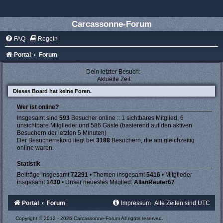
Carcassonne-Forum
FAQ
Regeln
Portal
Forum
Dein letzter Besuch:
Aktuelle Zeit:
Dieses Board hat keine Foren.
Wer ist online?
Insgesamt sind
593
Besucher online :: 1 sichtbares Mitglied, 6
unsichtbare Mitglieder und 586 Gäste (basierend auf den aktiven
Besuchern der letzten 5 Minuten)
Der Besucherrekord liegt bei
3188
Besuchern, die am gleichzeitig
online waren.
Statistik
Beiträge insgesamt
72291
• Themen insgesamt
5416
• Mitglieder
insgesamt
1430
• Unser neuestes Mitglied:
AllanReuter67
Portal
Forum
Impressum
Alle Zeiten sind
UTC
Copyright © 2012 - 2026 Carcassonne-Forum All rights reserved.