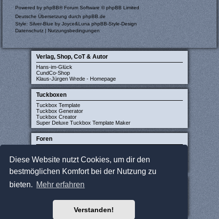
Powered by
phpBB
® Forum Software © phpBB Limited
Deutsche Übersetzung durch
phpBB.de
Style: Silver-Blue by Joyce&Luna
phpBB-Style-Design
Datenschutz
|
Nutzungsbedingungen
Verlag, Shop, CoT & Autor
Hans-im-Glück
CundCo-Shop
Klaus-Jürgen Wrede - Homepage
Tuckboxen
Tuckbox Template
Tuckbox Generator
Tuckbox Creator
Super Deluxe Tuckbox Template Maker
Foren
Carcassonne-Forum (deutsch)
CarcassonneCentral (englisch)
Diese Website nutzt Cookies, um dir den
Carcassonne Latvija (lettisch)
Carcassonne CZ (tschechisch)
bestmöglichen Komfort bei der Nutzung zu
Sonstige Seiten
bieten.
Mehr erfahren
JCloisterZone
Gesellschaftsspieler gesucht
WikiCarpedia
Verstanden!
BoardGameGeek