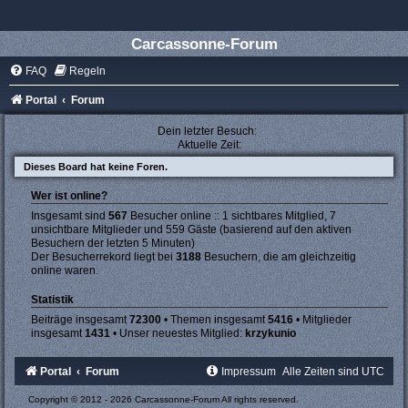
Carcassonne-Forum
FAQ
Regeln
Portal
Forum
Dein letzter Besuch:
Aktuelle Zeit:
Dieses Board hat keine Foren.
Wer ist online?
Insgesamt sind
567
Besucher online :: 1 sichtbares Mitglied, 7
unsichtbare Mitglieder und 559 Gäste (basierend auf den aktiven
Besuchern der letzten 5 Minuten)
Der Besucherrekord liegt bei
3188
Besuchern, die am gleichzeitig
online waren.
Statistik
Beiträge insgesamt
72300
• Themen insgesamt
5416
• Mitglieder
insgesamt
1431
• Unser neuestes Mitglied:
krzykunio
Portal
Forum
Impressum
Alle Zeiten sind
UTC
Copyright © 2012 - 2026 Carcassonne-Forum All rights reserved.