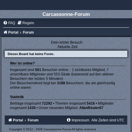
Carcassonne-Forum
FAQ
Regeln
Portal
Forum
Dein letzter Besuch:
Aktuelle Zeit:
Dieses Board hat keine Foren.
Wer ist online?
Insgesamt sind
561
Besucher online :: 1 sichtbares Mitglied, 7
unsichtbare Mitglieder und 553 Gäste (basierend auf den aktiven
Besuchern der letzten 5 Minuten)
Der Besucherrekord liegt bei
3188
Besuchern, die am gleichzeitig
online waren.
Statistik
Beiträge insgesamt
72292
• Themen insgesamt
5416
• Mitglieder
insgesamt
1430
• Unser neuestes Mitglied:
AllanReuter67
Portal
Forum
Impressum
Alle Zeiten sind
UTC
Copyright © 2012 - 2026 Carcassonne-Forum All rights reserved.