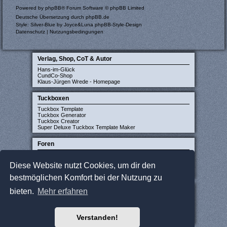
Powered by
phpBB
® Forum Software © phpBB Limited
Deutsche Übersetzung durch
phpBB.de
Style: Silver-Blue by Joyce&Luna
phpBB-Style-Design
Datenschutz
|
Nutzungsbedingungen
Verlag, Shop, CoT & Autor
Hans-im-Glück
CundCo-Shop
Klaus-Jürgen Wrede - Homepage
Tuckboxen
Tuckbox Template
Tuckbox Generator
Tuckbox Creator
Super Deluxe Tuckbox Template Maker
Foren
Carcassonne-Forum (deutsch)
CarcassonneCentral (englisch)
Diese Website nutzt Cookies, um dir den
Carcassonne Latvija (lettisch)
Carcassonne CZ (tschechisch)
bestmöglichen Komfort bei der Nutzung zu
Sonstige Seiten
bieten.
Mehr erfahren
JCloisterZone
Gesellschaftsspieler gesucht
WikiCarpedia
Verstanden!
BoardGameGeek