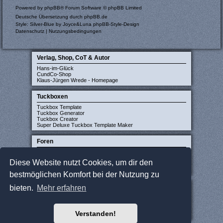
Powered by
phpBB
® Forum Software © phpBB Limited
Deutsche Übersetzung durch
phpBB.de
Style: Silver-Blue by Joyce&Luna
phpBB-Style-Design
Datenschutz
|
Nutzungsbedingungen
Verlag, Shop, CoT & Autor
Hans-im-Glück
CundCo-Shop
Klaus-Jürgen Wrede - Homepage
Tuckboxen
Tuckbox Template
Tuckbox Generator
Tuckbox Creator
Super Deluxe Tuckbox Template Maker
Foren
Carcassonne-Forum (deutsch)
CarcassonneCentral (englisch)
Diese Website nutzt Cookies, um dir den
Carcassonne Latvija (lettisch)
Carcassonne CZ (tschechisch)
bestmöglichen Komfort bei der Nutzung zu
Sonstige Seiten
bieten.
Mehr erfahren
JCloisterZone
Gesellschaftsspieler gesucht
WikiCarpedia
Verstanden!
BoardGameGeek