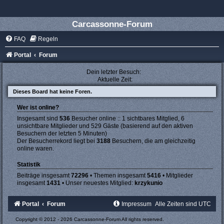
Carcassonne-Forum
FAQ
Regeln
Portal
Forum
Dein letzter Besuch:
Aktuelle Zeit:
Dieses Board hat keine Foren.
Wer ist online?
Insgesamt sind
536
Besucher online :: 1 sichtbares Mitglied, 6
unsichtbare Mitglieder und 529 Gäste (basierend auf den aktiven
Besuchern der letzten 5 Minuten)
Der Besucherrekord liegt bei
3188
Besuchern, die am gleichzeitig
online waren.
Statistik
Beiträge insgesamt
72296
• Themen insgesamt
5416
• Mitglieder
insgesamt
1431
• Unser neuestes Mitglied:
krzykunio
Portal
Forum
Impressum
Alle Zeiten sind
UTC
Copyright © 2012 - 2026 Carcassonne-Forum All rights reserved.