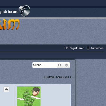
istrieren.
Registrieren
Anmelden
Suche
Erweiterte Suche
1 Beitrag • Seite
1
von
1