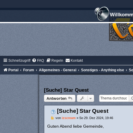
Willkomme
Schnellzugriff
FAQ
Regeln
Kontakt
Portal
Forum
Allgemeines - General
Sonstiges - Anything else
So
[Suche] Star Quest
Antworten
[Suche] Star Quest
B
von
izscream
»
So 29. Dez 2024, 19:46
e
i
Guten Abend liebe Gemeinde,
t
r