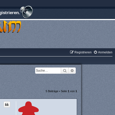
istrieren.
Registrieren
Anmelden
Suche
Erweiterte Suche
5 Beiträge • Seite
1
von
1