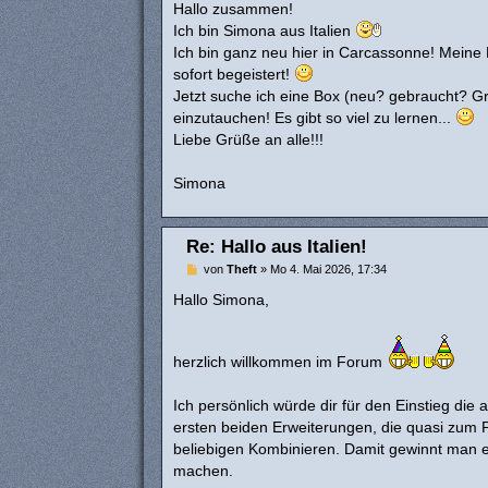
i
Hallo zusammen!
t
Ich bin Simona aus Italien
r
a
Ich bin ganz neu hier in Carcassonne! Meine
g
sofort begeistert!
Jetzt suche ich eine Box (neu? gebraucht? G
einzutauchen! Es gibt so viel zu lernen...
Liebe Grüße an alle!!!
Simona
Re: Hallo aus Italien!
B
von
Theft
»
Mo 4. Mai 2026, 17:34
e
i
Hallo Simona,
t
r
a
g
herzlich willkommen im Forum
Ich persönlich würde dir für den Einstieg di
ersten beiden Erweiterungen, die quasi zum
beliebigen Kombinieren. Damit gewinnt man 
machen.