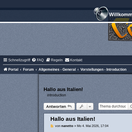
Willkomme
Schnellzugriff
FAQ
Regeln
Kontakt
Portal
Forum
Allgemeines - General
Vorstellungen - Introduction
Hallo aus Italien!
introduction
Antworten
Hallo aus Italien!
B
von
nanetto
»
Mo 4. Mai 2026, 17:04
e