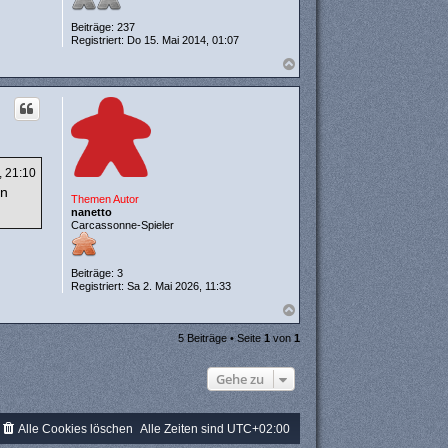
Beiträge:
237
Registriert:
Do 15. Mai 2014, 01:07
N
a
c
h
o
b
e
n
, 21:10
en
Themen Autor
nanetto
Carcassonne-Spieler
Beiträge:
3
Registriert:
Sa 2. Mai 2026, 11:33
N
a
c
5 Beiträge • Seite
1
von
1
h
o
Gehe zu
b
e
n
Alle Cookies löschen
Alle Zeiten sind
UTC+02:00