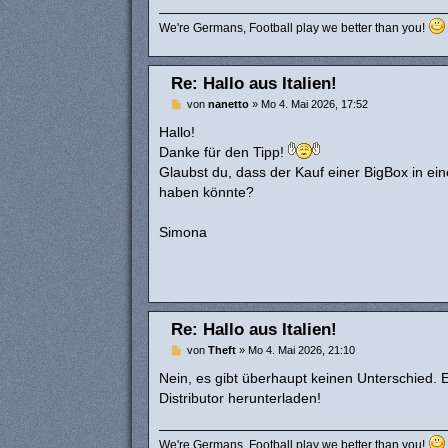
We're Germans, Football play we better than you!
Re: Hallo aus Italien!
B
von
nanetto
»
Mo 4. Mai 2026, 17:52
e
i
Hallo!
t
Danke für den Tipp!
r
a
Glaubst du, dass der Kauf einer BigBox in ei
g
haben könnte?
Simona
Re: Hallo aus Italien!
B
von
Theft
»
Mo 4. Mai 2026, 21:10
e
i
Nein, es gibt überhaupt keinen Unterschied. 
t
Distributor herunterladen!
r
a
g
We're Germans, Football play we better than you!