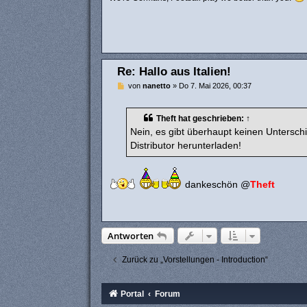
Re: Hallo aus Italien!
B
von
nanetto
»
Do 7. Mai 2026, 00:37
e
i
t
Theft
hat geschrieben:
↑
r
a
Nein, es gibt überhaupt keinen Untersch
g
Distributor herunterladen!
dankeschön @
Theft
Antworten
Zurück zu „Vorstellungen - Introduction“
Portal
Forum