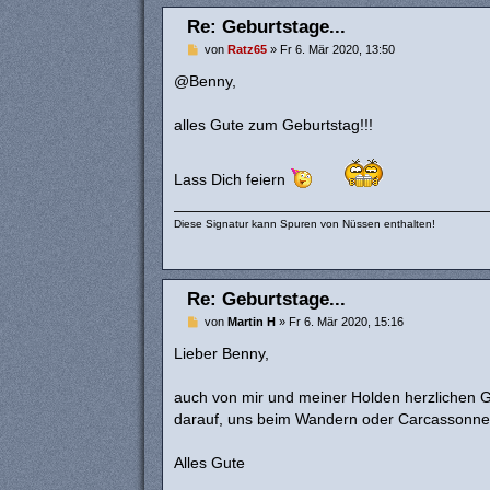
Re: Geburtstage...
B
von
Ratz65
»
Fr 6. Mär 2020, 13:50
e
i
@Benny,
t
r
a
alles Gute zum Geburtstag!!!
g
Lass Dich feiern
Diese Signatur kann Spuren von Nüssen enthalten!
Re: Geburtstage...
B
von
Martin H
»
Fr 6. Mär 2020, 15:16
e
i
Lieber Benny,
t
r
a
auch von mir und meiner Holden herzlichen Gl
g
darauf, uns beim Wandern oder Carcassonne
Alles Gute