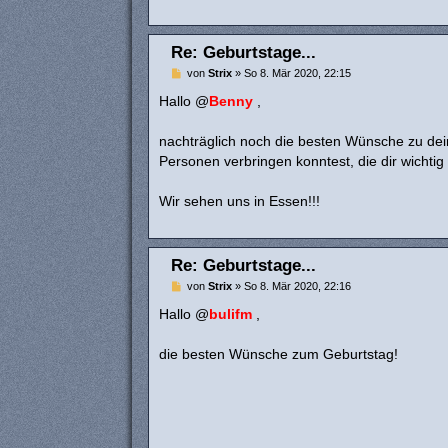
Re: Geburtstage...
B
von
Strix
»
So 8. Mär 2020, 22:15
e
i
Hallo @
Benny
,
t
r
a
nachträglich noch die besten Wünsche zu dei
g
Personen verbringen konntest, die dir wichtig 
Wir sehen uns in Essen!!!
Re: Geburtstage...
B
von
Strix
»
So 8. Mär 2020, 22:16
e
i
Hallo @
bulifm
,
t
r
a
die besten Wünsche zum Geburtstag!
g