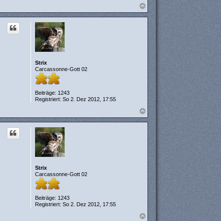
N
a
c
h
o
b
e
n
Strix
Carcassonne-Gott 02
Beiträge:
1243
Registriert:
So 2. Dez 2012, 17:55
N
a
c
h
o
b
e
n
Strix
Carcassonne-Gott 02
Beiträge:
1243
Registriert:
So 2. Dez 2012, 17:55
N