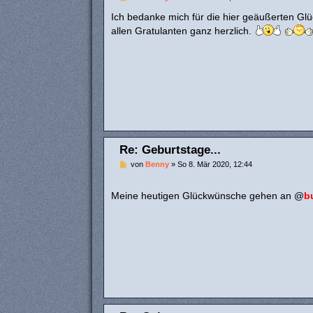
e
i
Ich bedanke mich für die hier geäußerten Gl
t
allen Gratulanten ganz herzlich.
r
a
g
Re: Geburtstage...
B
von
Benny
»
So 8. Mär 2020, 12:44
e
i
t
Meine heutigen Glückwünsche gehen an @
b
r
a
g