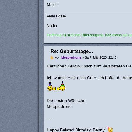
Martin
Viele Grüße
Martin
Hoffnung ist nicht die Überzeugung, daß etwas gut a
Re: Geburtstage...
B
von
Meepledrone
»
Sa 7. Mär 2020, 22:43
e
i
Herzlichen Glückwunsch zum verspäteten Ge
t
r
a
Ich wünsche dir alles Gute. Ich hoffe, du ha
g
Die besten Wünsche,
Meepledrone
===
Happy Belated Birthday, Benny!