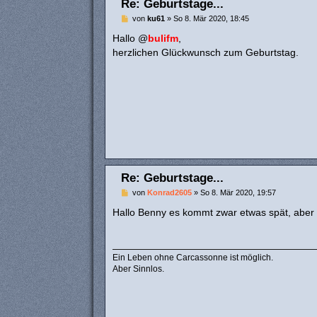
Re: Geburtstage...
B
von
ku61
»
So 8. Mär 2020, 18:45
e
i
Hallo @
bulifm
,
t
herzlichen Glückwunsch zum Geburtstag.
r
a
g
Re: Geburtstage...
B
von
Konrad2605
»
So 8. Mär 2020, 19:57
e
i
Hallo Benny es kommt zwar etwas spät, aber 
t
r
a
g
Ein Leben ohne Carcassonne ist möglich.
Aber Sinnlos.