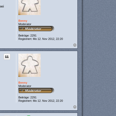
b
t
e
bei
e
n
n
v
o
n
Benny
m
Moderator
a
i
k
Beiträge:
2291
6
Registriert:
Mo 12. Nov 2012, 22:20
3
d
N
e
a
c
h
o
b
e
n
Benny
Moderator
Beiträge:
2291
Registriert:
Mo 12. Nov 2012, 22:20
N
a
c