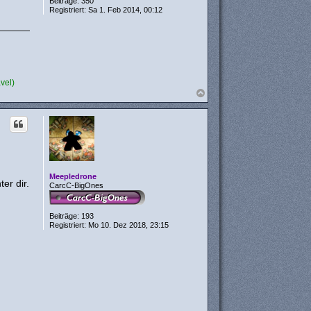
Beiträge:
350
Registriert:
Sa 1. Feb 2014, 00:12
vel)
N
a
c
h
o
b
e
n
Meepledrone
er dir.
CarcC-BigOnes
Beiträge:
193
Registriert:
Mo 10. Dez 2018, 23:15