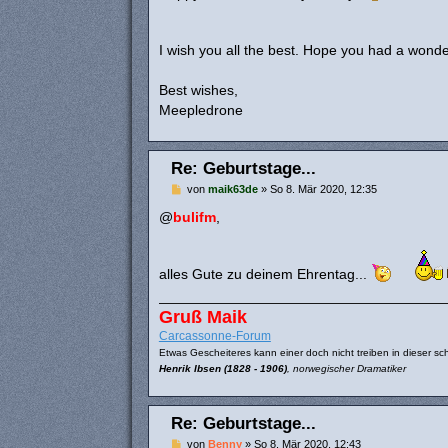
I wish you all the best. Hope you had a wond
Best wishes,
Meepledrone
Re: Geburtstage...
B
von
maik63de
»
So 8. Mär 2020, 12:35
e
i
@
bulifm
,
t
r
a
g
alles Gute zu deinem Ehrentag...
Gruß Maik
Carcassonne-Forum
Etwas Gescheiteres kann einer doch nicht treiben in dieser sch
Henrik Ibsen (1828 - 1906)
, norwegischer Dramatiker
Re: Geburtstage...
B
von
Benny
»
So 8. Mär 2020, 12:43