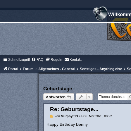
Willkomme
Schnellzugriff
FAQ
Regeln
Kontakt
Portal
Forum
Allgemeines - General
Sonstiges - Anything else
So
Geburtstage...
Antworten
Re: Geburtstage...
B
von
Murphy013
»
Fr 6. Mär 2020, 08:22
e
i
Happy Birthday Benny
t
r