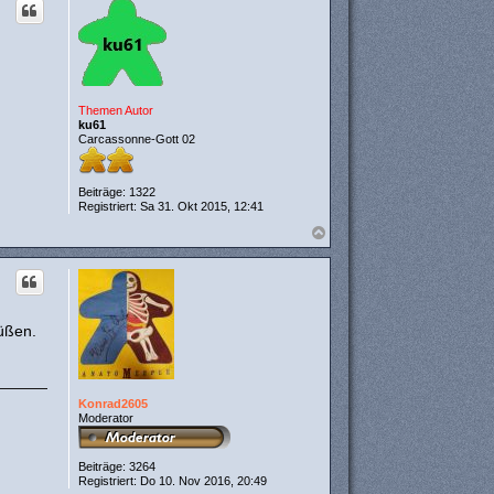
h
o
b
e
n
Themen Autor
ku61
Carcassonne-Gott 02
Beiträge:
1322
Registriert:
Sa 31. Okt 2015, 12:41
N
a
c
h
o
b
e
üßen.
n
Konrad2605
Moderator
Beiträge:
3264
Registriert:
Do 10. Nov 2016, 20:49