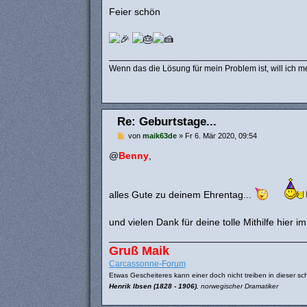
a
Feier schön
g
Wenn das die Lösung für mein Problem ist, will ich m
Re: Geburtstage...
B
von
maik63de
»
Fr 6. Mär 2020, 09:54
e
i
@
Benny
,
t
r
a
g
alles Gute zu deinem Ehrentag...
und vielen Dank für deine tolle Mithilfe hier 
Gruß Maik
Carcassonne-Forum
Etwas Gescheiteres kann einer doch nicht treiben in dieser sch
Henrik Ibsen (1828 - 1906)
, norwegischer Dramatiker