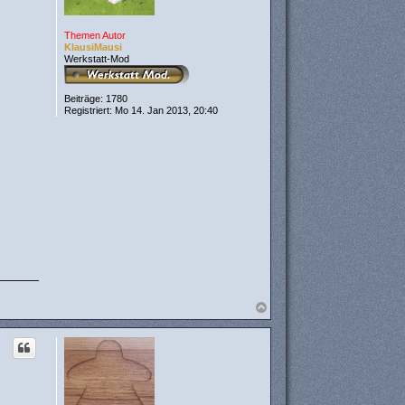
Themen Autor
KlausiMausi
Werkstatt-Mod
Beiträge:
1780
Registriert:
Mo 14. Jan 2013, 20:40
N
a
c
h
o
b
e
n