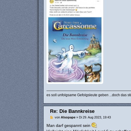
a
g
es soll unfolgsame Gefolgsleute geben ...doch das st
Re: Die Bannkreise
B
von
Alsopape
»
Di 29. Aug 2023, 19:43
e
i
Man darf gespannt sein
t