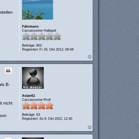
e
n
stellen
Fährmann
Carcassonne-Halbgott
Beiträge:
802
Registriert:
Fr 26. Okt 2012, 09:48
N
a
c
h
o
b
e
ls B-
n
Aslan61
Carcassonne-Profi
t nicht
Beiträge:
63
rson
Registriert:
So 9. Okt 2022, 12:40
N
a
c