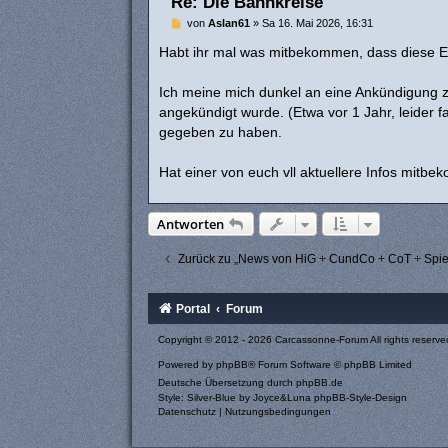
Re: Die Bannkreise
B
von
Aslan61
»
Sa 16. Mai 2026, 16:31
e
i
Habt ihr mal was mitbekommen, dass diese E
t
r
a
Ich meine mich dunkel an eine Ankündigung z
g
angekündigt wurde. (Etwa vor 1 Jahr, leider f
gegeben zu haben.
Hat einer von euch vll aktuellere Infos mitbe
Antworten
Zurück zu „News von HiG + CundCo + CoT + Spie
Portal
Forum
Copyright © 2012 - 2026 Carcassonne-Forum All rights reserve
Powered by
phpBB
® Forum Software © phpBB Limited
Deutsche Übersetzung durch
phpBB.de
Style: Silver-Blue by Joyce&Luna
phpBB-Style-Design
Datenschutz
|
Nutzungsbedingungen