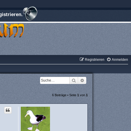
istrieren.
Registrieren
Anmelden
Suche
Erweiterte Suche
6 Beiträge • Seite
1
von
1