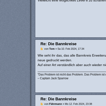
Vielleicht eine Möglichkeit Level 6 zu schaffe
r
a
g
Re: Die Bannkreise
B
von
Tom
»
Sa 10. Feb 2024, 17:34
e
i
Wie seht ihr das, das alle Bannkreis Erweite
t
neue gedruckt werden.
r
a
Auf einer Art verständlich aber auch wieder ni
g
"Das Problem ist nicht das Problem. Das Problem ist
– Captain Jack Sparrow
Re: Die Bannkreise
B
von
Fährmann
»
Mo 12. Feb 2024, 23:38