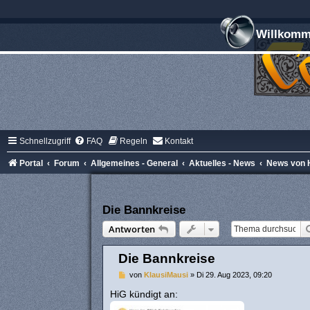
Willkomme
Schnellzugriff
FAQ
Regeln
Kontakt
Portal
Forum
Allgemeines - General
Aktuelles - News
News von H
Die Bannkreise
Antworten
Die Bannkreise
B
von
KlausiMausi
»
Di 29. Aug 2023, 09:20
e
i
HiG kündigt an:
t
r