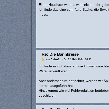
e
i
Einen Neudruck wird es wohl nicht mehr gebe
t
Ich finde das eine sehr faire Sache, die Erw
r
a
muss.
g
Re: Die Bannkreise
B
von
Aslan61
»
Do 22. Feb 2024, 14:22
e
i
Ich finde es gut, dass auf die Umwelt geacht
t
Ware verkauft wird.
r
a
g
Aber andersherum bettachtet, werden wir Spiel
korrekt ausgeführt hat.
Hinzukommt wie viel Fehlproduktion betriebe
geschlafen.