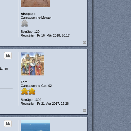
Alsopape
Carcassonne-Meister
Beiträge:
120
Registriert:
Fr 16. Mär 2018, 20:17
N
a
c
h
o
b
e
 dann
n
Tom
Carcassonne-Gott 02
Beiträge:
1302
Registriert:
Fr 21. Apr 2017, 22:28
N
a
c
h
o
b