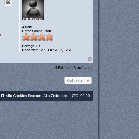
h
o
b
e
n
Aslan61
Carcassonne-Profi
nt
Beiträge:
63
Registriert:
So 9. Okt 2022, 12:40
N
a
c
6 Beiträge • Seite
1
von
1
h
o
Gehe zu
b
e
n
Alle Cookies löschen
Alle Zeiten sind
UTC+02:00