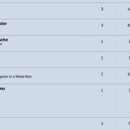
3
1
ster
3
4
ache
1
on
1
2
1
gerer in a Metal-Box
emo
1
3