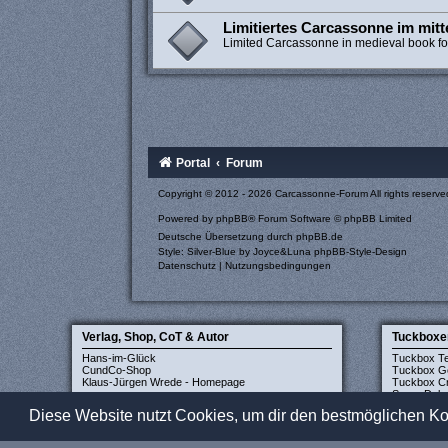
Limitiertes Carcassonne im mitt
Limited Carcassonne in medieval book f
Portal
Forum
Copyright © 2012 - 2026 Carcassonne-Forum All rights reserve
Powered by
phpBB
® Forum Software © phpBB Limited
Deutsche Übersetzung durch
phpBB.de
Style: Silver-Blue by Joyce&Luna
phpBB-Style-Design
Datenschutz
|
Nutzungsbedingungen
Verlag, Shop, CoT & Autor
Tuckboxe
Hans-im-Glück
Tuckbox T
CundCo-Shop
Tuckbox G
Klaus-Jürgen Wrede - Homepage
Tuckbox Cr
Super Delu
Diese Website nutzt Cookies, um dir den bestmöglichen Ko