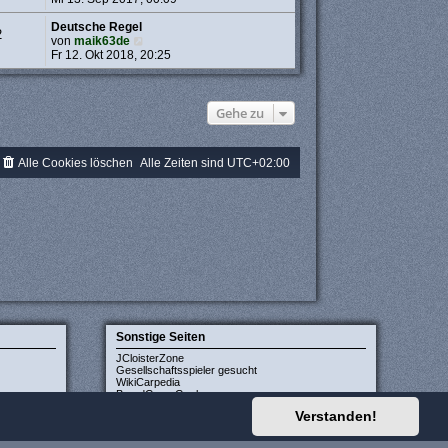
g
i
u
t
e
Deutsche Regel
2
r
s
N
von
maik63de
a
t
e
Fr 12. Okt 2018, 20:25
g
e
u
r
e
B
s
e
t
Gehe zu
i
e
t
r
r
B
Alle Cookies löschen
Alle Zeiten sind
UTC+02:00
a
e
g
i
t
r
a
g
Sonstige Seiten
JCloisterZone
Gesellschaftsspieler gesucht
WikiCarpedia
BoardGameGeek
Verstanden!