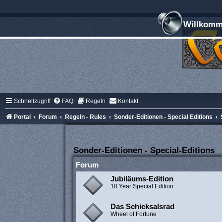
Willkomme
Schnellzugriff
FAQ
Regeln
Kontakt
Portal
Forum
Regeln - Rules
Sonder-Editionen - Special Editions
Sonder-Editionen - Special-Editions
Forum
Jubiläums-Edition
10 Year Special Edition
Das Schicksalsrad
Wheel of Fortune