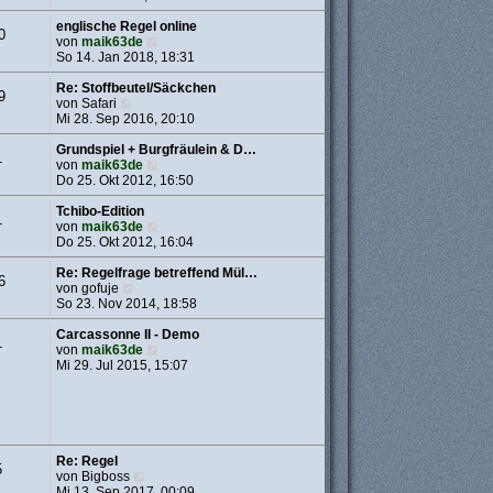
u
e
e
r
englische Regel online
0
s
B
N
von
maik63de
t
e
e
So 14. Jan 2018, 18:31
e
i
u
r
t
e
Re: Stoffbeutel/Säckchen
9
N
B
r
s
von
Safari
e
e
a
t
Mi 28. Sep 2016, 20:10
u
i
g
e
e
t
r
Grundspiel + Burgfräulein & D…
1
s
r
B
N
von
maik63de
t
a
e
e
Do 25. Okt 2012, 16:50
e
g
i
u
r
t
e
Tchibo-Edition
1
B
r
s
N
von
maik63de
e
a
t
e
Do 25. Okt 2012, 16:04
i
g
e
u
t
r
e
Re: Regelfrage betreffend Mül…
6
r
N
B
s
von
gofuje
a
e
e
t
So 23. Nov 2014, 18:58
g
u
i
e
e
t
r
Carcassonne II - Demo
1
s
r
B
N
von
maik63de
t
a
e
e
Mi 29. Jul 2015, 15:07
e
g
i
u
r
t
e
B
r
s
e
a
t
i
g
e
t
r
Re: Regel
5
r
B
N
von
Bigboss
a
e
e
Mi 13. Sep 2017, 00:09