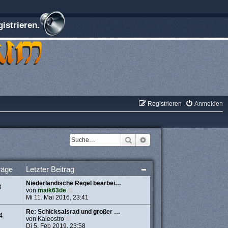
istrieren.
Registrieren
Anmelden
Suche
Erweiterte Suche
räge
Letzter Beitrag
Niederländische Regel bearbei…
3
N
von
maik63de
e
Mi 11. Mai 2016, 23:41
u
e
Re: Schicksalsrad und großer …
4
N
s
von
Kaleostro
e
t
Di 5. Feb 2019, 23:58