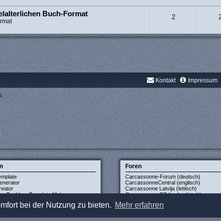
elalterlichen Buch-Format
2
ormat
Kontakt
Impressum
d.
n
Foren
emplate
Carcassonne-Forum (deutsch)
enerator
CarcassonneCentral (englisch)
eator
Carcassonne Latvija (lettisch)
xe Tuckbox Template Maker
Carcassonne CZ (tschechisch)
mfort bei der Nutzung zu bieten.
Mehr erfahren