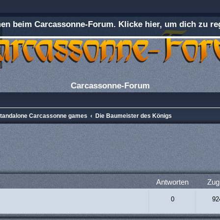
n beim Carcassonne-Forum. Klicke hier, um dich zu reg
Carcassonne-Forum
 Standalone Carcassonne games
Die Baumeister des Königs
rweiterte Suche
Antworten
Zugr
0
92