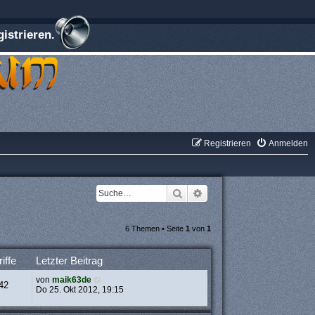
istrieren.
Registrieren
Anmelden
Suche
Erweiterte Suche
6 Themen • Seite
1
von
1
iffe
Letzter Beitrag
von
maik63de
42
Do 25. Okt 2012, 19:15