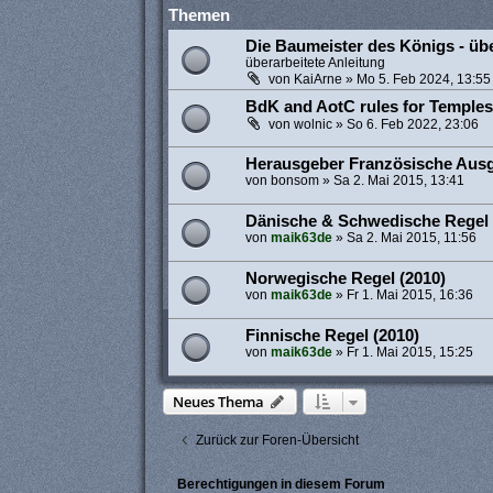
Themen
Die Baumeister des Königs - übe
überarbeitete Anleitung
von
KaiArne
»
Mo 5. Feb 2024, 13:55
BdK and AotC rules for Temples
von
wolnic
»
So 6. Feb 2022, 23:06
Herausgeber Französische Aus
von
bonsom
»
Sa 2. Mai 2015, 13:41
Dänische & Schwedische Regel (
von
maik63de
»
Sa 2. Mai 2015, 11:56
Norwegische Regel (2010)
von
maik63de
»
Fr 1. Mai 2015, 16:36
Finnische Regel (2010)
von
maik63de
»
Fr 1. Mai 2015, 15:25
Neues Thema
Zurück zur Foren-Übersicht
Berechtigungen in diesem Forum