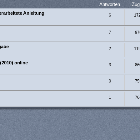
Antworten
Zugr
rarbeitete Anleitung
6
17
7
97
gabe
2
11
2010) online
3
86
0
75
1
76