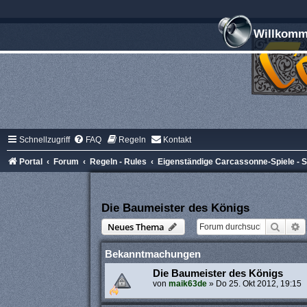
Willkomme
Schnellzugriff
FAQ
Regeln
Kontakt
Portal
Forum
Regeln - Rules
Eigenständige Carcassonne-Spiele -
Die Baumeister des Königs
Suche
E
Neues Thema
Bekanntmachungen
Die Baumeister des Königs
von
maik63de
»
Do 25. Okt 2012, 19:15