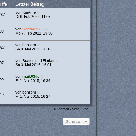
iffe
Letzter Beitrag
von
KaiArne
287
Di 6. Feb 2024, 11:07
von
Konrad2605
83
Mo 7. Feb 2022, 19:50
von
bonsom
927
So 3. Mai 2015, 18:13
von
Brandmand Florian
07
So 3. Mai 2015, 16:01
von
maik63de
55
Fr 1. Mai 2015, 16:36
von
bonsom
49
Fr 1. Mai 2015, 16:27
6 Themen • Seite
1
von
1
Gehe zu