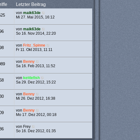
iffe
Letzter Beitrag
von
maik63de
525
Mi 27. Mai 2015, 16:12
von
maik63de
96
So 16. Nov 2014, 22:20
von
Fritz_Spinne
98
Fr 11. Okt 2013, 11:11
von
Benny
089
Sa 16. Feb 2013, 11:52
von
kettlefish
68
Sa 29. Dez 2012, 15:22
von
Benny
30
Mi 26. Dez 2012, 16:38
von
Benny
09
Mo 17. Dez 2012, 00:18
von
Frey
86
So 16. Dez 2012, 01:35