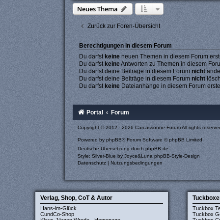
Neues Thema
Zurück zur Foren-Übersicht
Berechtigungen in diesem Forum
Du darfst
keine
neuen Themen in diesem Forum erste
Du darfst
keine
Antworten zu Themen in diesem Forum
Du darfst deine Beiträge in diesem Forum
nicht
ände
Du darfst deine Beiträge in diesem Forum
nicht
lösc
Du darfst
keine
Dateianhänge in diesem Forum erste
Portal
Forum
Copyright © 2012 - 2026 Carcassonne-Forum All rights reserve
Powered by
phpBB
® Forum Software © phpBB Limited
Deutsche Übersetzung durch
phpBB.de
Style: Silver-Blue by Joyce&Luna
phpBB-Style-Design
Datenschutz
|
Nutzungsbedingungen
Verlag, Shop, CoT & Autor
Tuckboxe
Hans-im-Glück
Tuckbox T
CundCo-Shop
Tuckbox G