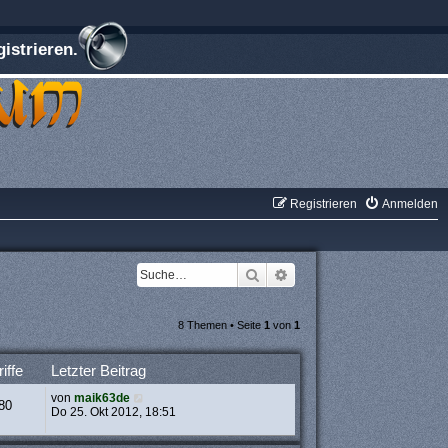
istrieren.
Registrieren
Anmelden
Suche
Erweiterte Suche
8 Themen • Seite
1
von
1
iffe
Letzter Beitrag
von
maik63de
80
Do 25. Okt 2012, 18:51