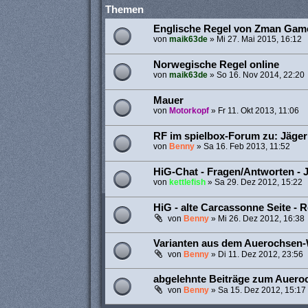
Themen
Englische Regel von Zman Gam
von
maik63de
»
Mi 27. Mai 2015, 16:12
Norwegische Regel online
von
maik63de
»
So 16. Nov 2014, 22:20
Mauer
von
Motorkopf
»
Fr 11. Okt 2013, 11:06
RF im spielbox-Forum zu: Jäge
von
Benny
»
Sa 16. Feb 2013, 11:52
HiG-Chat - Fragen/Antworten -
von
kettlefish
»
Sa 29. Dez 2012, 15:22
HiG - alte Carcassonne Seite - 
von
Benny
»
Mi 26. Dez 2012, 16:38
Varianten aus dem Auerochsen
von
Benny
»
Di 11. Dez 2012, 23:56
abgelehnte Beiträge zum Auer
von
Benny
»
Sa 15. Dez 2012, 15:17