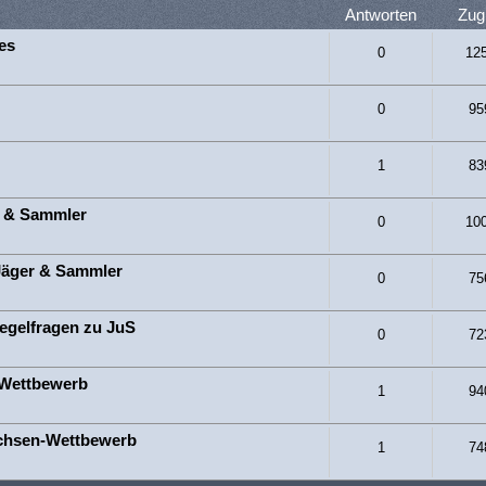
Antworten
Zugr
es
0
12
0
95
1
83
r & Sammler
0
10
 Jäger & Sammler
0
75
Regelfragen zu JuS
0
72
-Wettbewerb
1
94
ochsen-Wettbewerb
1
74