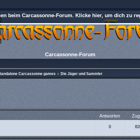
n beim Carcassonne-Forum. Klicke hier, um dich zu reg
Carcassonne-Forum
 Standalone Carcassonne games
Die Jäger und Sammler
rweiterte Suche
Antworten
Zugr
0
82