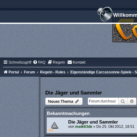
Willkomme
Schnellzugriff
FAQ
Regeln
Kontakt
Portal
Forum
Regeln - Rules
Eigenständige Carcassonne-Spiele -
Die Jäger und Sammler
Suche
E
Neues Thema
Bekanntmachungen
Die Jäger und Sammler
von
maik63de
»
Do 25. Okt 2012, 18:51