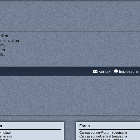
llen.
 erstellen.
rn.
hen.
llen.
Kontakt
Impressum
d.
n
Foren
emplate
Carcassonne-Forum (deutsch)
enerator
CarcassonneCentral (englisch)