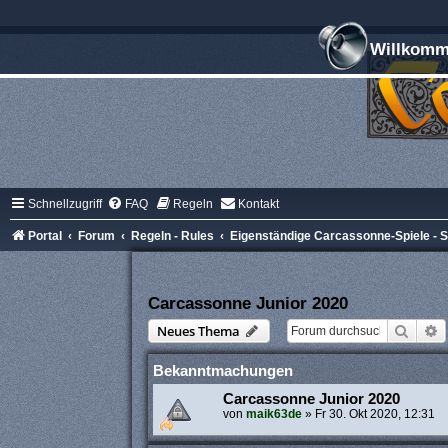
Willkomme
Schnellzugriff
FAQ
Regeln
Kontakt
Portal
Forum
Regeln - Rules
Eigenständige Carcassonne-Spiele -
Carcassonne Junior 2020
Suche
E
Neues Thema
Bekanntmachungen
Carcassonne Junior 2020
von
maik63de
»
Fr 30. Okt 2020, 12:31