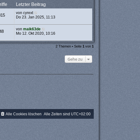
iffe
Letzter Beitrag
von
cyrext
815
Do 23. Jan 2025, 11:13
von
maik63de
48
Mo 12. Okt 2020, 10:16
2 Themen • Seite
1
von
1
Gehe zu
Alle Cookies löschen
Alle Zeiten sind
UTC+02:00