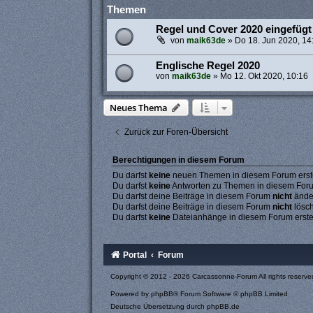
Themen
Regel und Cover 2020 eingefügt
von
maik63de
»
Do 18. Jun 2020, 14
Englische Regel 2020
von
maik63de
»
Mo 12. Okt 2020, 10:16
Neues Thema
Zurück zur Foren-Übersicht
Berechtigungen in diesem Forum
Du darfst
keine
neuen Themen in diesem Forum erste
Du darfst
keine
Antworten zu Themen in diesem Forum
Du darfst deine Beiträge in diesem Forum
nicht
ände
Du darfst deine Beiträge in diesem Forum
nicht
lösc
Du darfst
keine
Dateianhänge in diesem Forum erste
Portal
Forum
Copyright © 2012 - 2026 Carcassonne-Forum All rights reserve
Powered by
phpBB
® Forum Software © phpBB Limited
Deutsche Übersetzung durch
phpBB.de