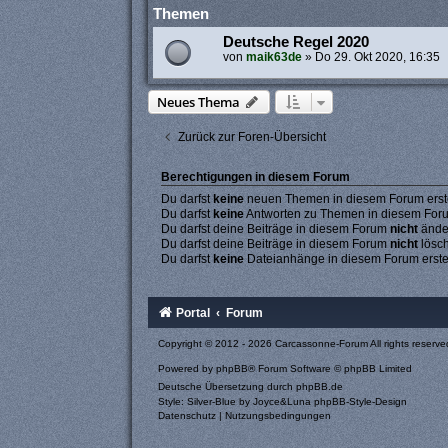
Themen
Deutsche Regel 2020
von
maik63de
»
Do 29. Okt 2020, 16:35
Neues Thema
Zurück zur Foren-Übersicht
Berechtigungen in diesem Forum
Du darfst
keine
neuen Themen in diesem Forum erste
Du darfst
keine
Antworten zu Themen in diesem Forum
Du darfst deine Beiträge in diesem Forum
nicht
ände
Du darfst deine Beiträge in diesem Forum
nicht
lösc
Du darfst
keine
Dateianhänge in diesem Forum erste
Portal
Forum
Copyright © 2012 - 2026 Carcassonne-Forum All rights reserve
Powered by
phpBB
® Forum Software © phpBB Limited
Deutsche Übersetzung durch
phpBB.de
Style: Silver-Blue by Joyce&Luna
phpBB-Style-Design
Datenschutz
|
Nutzungsbedingungen