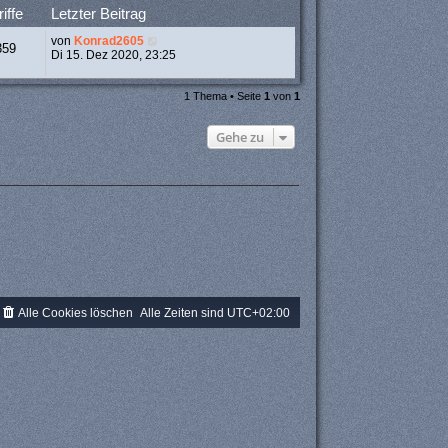
iffe
Letzter Beitrag
von
Konrad2605
359
Di 15. Dez 2020, 23:25
1 Thema • Seite
1
von
1
Gehe zu
Alle Cookies löschen
Alle Zeiten sind
UTC+02:00