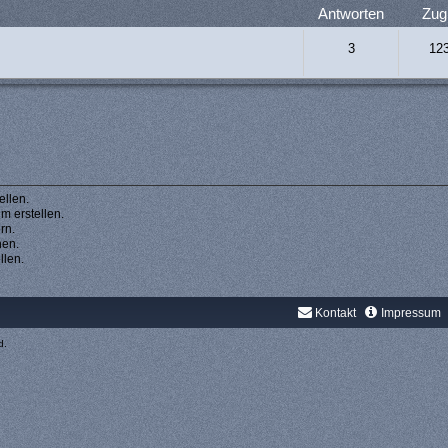
Antworten
Zugr
3
12
llen.
 erstellen.
rn.
hen.
llen.
Kontakt
Impressum
d.