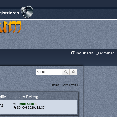
istrieren.
Registrieren
Anmelden
Suche
Erweiterte Suche
1 Thema • Seite
1
von
1
iffe
Letzter Beitrag
von
maik63de
94
Fr 30. Okt 2020, 12:37