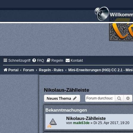
Willkomme
Schnellzugriff
FAQ
Regeln
Kontakt
Portal
Forum
Regeln - Rules
Mini-Erweiterungen (HiG) CC 2.1 - Mini
Nikolaus-Zählleiste
Suche
E
Neues Thema
Bekanntmachungen
Nikolaus-Zählleiste
von
maik63de
»
Di 25. Apr 2017, 19:20