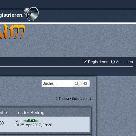
istrieren.
Registrieren
Anmelden
Suche
Erweiterte Suche
1 Thema • Seite
1
von
1
iffe
Letzter Beitrag
von
maik63de
80
Di 25. Apr 2017, 19:20