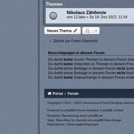
Themen
Nikolaus Zählleiste
von
12Jake
»
So 18. Dez 2022, 11:54
Neues Thema
Zurück zur Foren-Übersicht
Berechtigungen in diesem Forum
Du darfst
keine
neuen Themen in diesem Forum erste
Du darfst
keine
Antworten zu Themen in diesem Forum
Du darfst deine Beiträge in diesem Forum
nicht
ände
Du darfst deine Beiträge in diesem Forum
nicht
lösc
Du darfst
keine
Dateianhänge in diesem Forum erste
Portal
Forum
Copyright © 2012 - 2026 Carcassonne-Forum All rights reserve
Powered by
phpBB
® Forum Software © phpBB Limited
Deutsche Übersetzung durch
phpBB.de
Style: Silver-Blue by Joyce&Luna
phpBB-Style-Design
Datenschutz
|
Nutzungsbedingungen