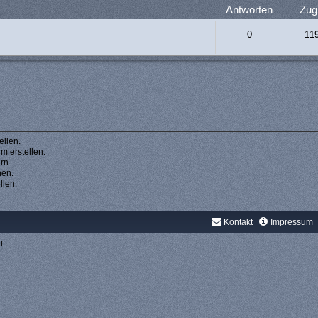
Antworten
Zugr
0
11
llen.
 erstellen.
rn.
hen.
llen.
Kontakt
Impressum
d.