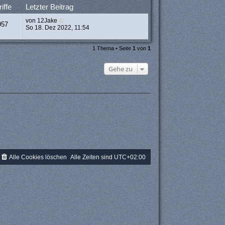
iffe
Letzter Beitrag
von
12Jake
957
So 18. Dez 2022, 11:54
1 Thema • Seite
1
von
1
Gehe zu
Alle Cookies löschen
Alle Zeiten sind
UTC+02:00