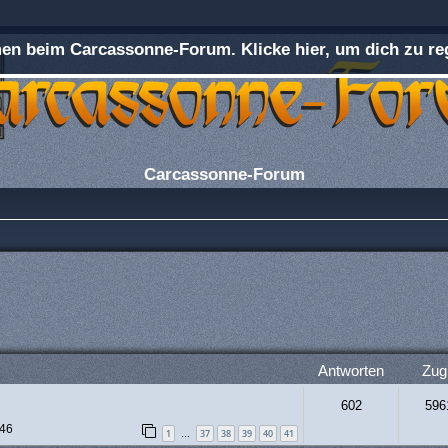
n beim Carcassonne-Forum. Klicke hier, um dich zu reg
Carcassonne-Forum
rweiterte Suche
Antworten
Zugr
602
596
:46
1
37
38
39
40
41
…