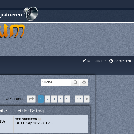
istrieren.
Registrieren
Anmelden
Suche
Erweiterte Suche
Seite
1
von
12
1
2
3
4
5
12
Nächste
348 Themen
…
iffe
Letzter Beitrag
von
sanalex8
137
Di 30. Sep 2025, 01:43