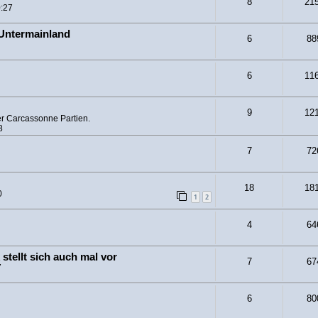
8
21
0:27
 Untermainland
6
88
6
11
9
12
er Carcassonne Partien.
8
7
72
18
18
0
1
2
4
64
stellt sich auch mal vor
7
67
7
6
80