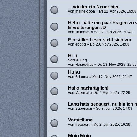
... wieder ein Neuer hier
von
maine-coon
»
Mi 22. Apr 2026, 19:08
Heho- hätte ein paar Fragen zu
Erweiterungen :D
von
Tattoolos
»
Sa 17. Jan 2026, 20:42
Ein stiller Leser stellt sich vor
von
epbpg
»
Do 20. Nov 2025, 14:08
Hi :)
Vorstellung
von
Haspodjas
»
Do 13. Nov 2025, 22:55
Huhu
von
Brianna
»
Mo 17. Nov 2025, 21:47
Hallo nachträglich!
von
Maximal
»
Do 7. Aug 2025, 22:29
Lang hats gedauert, nu bin ich h
von
Supersuzi
»
So 8. Jun 2025, 17:03
Vorstellung
von
nycsport
»
Mo 2. Jun 2025, 16:38
Moin Moin