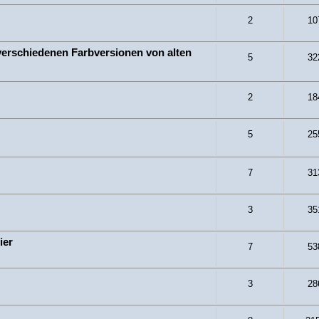
2
10
 verschiedenen Farbversionen von alten
5
32
2
18
5
25
7
31
3
35
ier
7
53
3
28