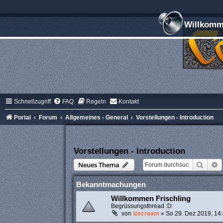
Willkomme
Schnellzugriff
FAQ
Regeln
Kontakt
Portal
Forum
Allgemeines - General
Vorstellungen - Introduction
Vorstellungen - Introduction
Suche
E
Neues Thema
Bekanntmachungen
Willkommen Frischling
Begrüssungsthread :D
von
izscream
»
So 29. Dez 2019, 14