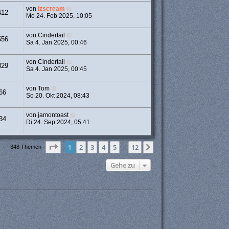
von
izscream
412
Mo 24. Feb 2025, 10:05
von
Cindertail
556
Sa 4. Jan 2025, 00:46
von
Cindertail
329
Sa 4. Jan 2025, 00:45
von
Tom
66
So 20. Okt 2024, 08:43
von
jamontoast
34
Di 24. Sep 2024, 05:41
Seite
1
von
12
1
2
3
4
5
12
Nächste
348 Themen
…
Gehe zu