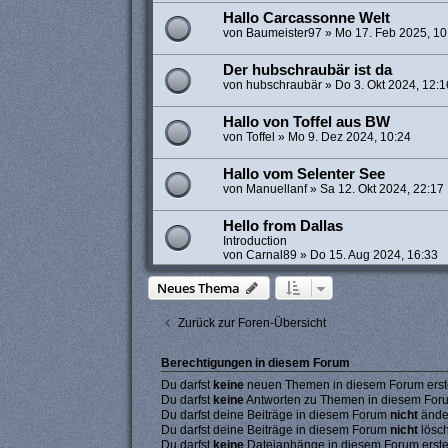
Hallo Carcassonne Welt
von
Baumeister97
»
Mo 17. Feb 2025, 10
Der hubschraubär ist da
von
hubschraubär
»
Do 3. Okt 2024, 12:1
Hallo von Toffel aus BW
von
Toffel
»
Mo 9. Dez 2024, 10:24
Hallo vom Selenter See
von
Manuellanf
»
Sa 12. Okt 2024, 22:17
Hello from Dallas
Introduction
von
Carnal89
»
Do 15. Aug 2024, 16:33
Neues Thema
Zurück zur Foren-Übersicht
Berechtigungen in diesem Forum
Du darfst
keine
neuen Themen in diesem Forum erste
Du darfst
keine
Antworten zu Themen in diesem Forum
Du darfst deine Beiträge in diesem Forum
nicht
ände
Du darfst deine Beiträge in diesem Forum
nicht
lösc
Du darfst
keine
Dateianhänge in diesem Forum erste