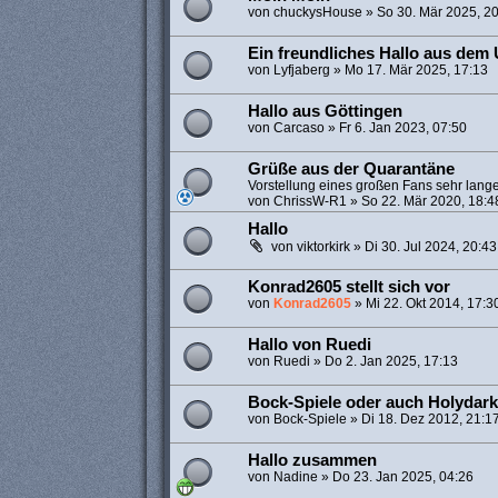
von
chuckysHouse
»
So 30. Mär 2025, 2
Ein freundliches Hallo aus dem
von
Lyfjaberg
»
Mo 17. Mär 2025, 17:13
Hallo aus Göttingen
von
Carcaso
»
Fr 6. Jan 2023, 07:50
Grüße aus der Quarantäne
Vorstellung eines großen Fans sehr lang
von
ChrissW-R1
»
So 22. Mär 2020, 18:4
Hallo
von
viktorkirk
»
Di 30. Jul 2024, 20:43
Konrad2605 stellt sich vor
von
Konrad2605
»
Mi 22. Okt 2014, 17:3
Hallo von Ruedi
von
Ruedi
»
Do 2. Jan 2025, 17:13
Bock-Spiele oder auch Holydark 
von
Bock-Spiele
»
Di 18. Dez 2012, 21:1
Hallo zusammen
von
Nadine
»
Do 23. Jan 2025, 04:26