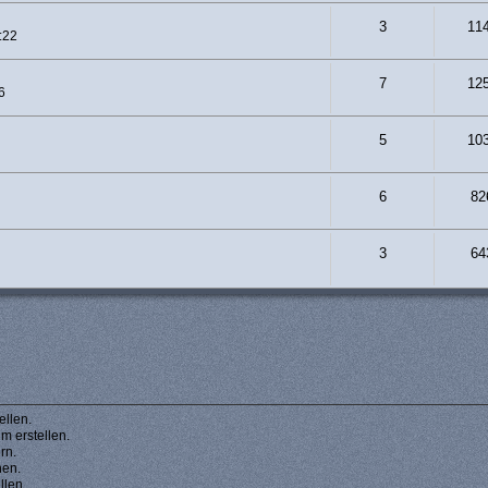
3
11
:22
7
12
6
5
10
6
82
3
64
llen.
 erstellen.
rn.
hen.
llen.