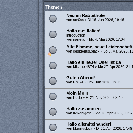
Themen
Neu im Rabbithole
von
acr0ss
»
Di 16. Jun 2026, 19:46
Hallo aus Italien!
introduction
von
nanetto
»
Mo 4. Mai 2026, 17:04
Alte Flamme, neue Leidenschaft
von
desiderius.black
»
So 3. Mai 2026, 1
Hallo ein neuer User ist da
von
Michael4874
»
Mo 27. Apr 2026, 21:
Guten Abend!
von
RMike
»
Fr 9. Jan 2026, 19:13
Moin Moin
von
Dedo
»
Fr 21. Nov 2025, 08:40
Hallo zusammen
von
lixikehigefo
»
Mo 13. Apr 2026, 00:32
Hallo allemiteinander!
von
MagnusLea
»
Di 21. Apr 2026, 17:48