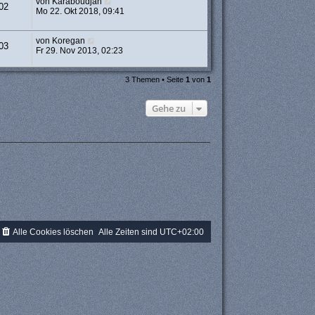
von
Karaboudjan
02
Mo 22. Okt 2018, 09:41
von
Koregan
03
Fr 29. Nov 2013, 02:23
3 Themen • Seite
1
von
1
Gehe zu
Alle Cookies löschen
Alle Zeiten sind
UTC+02:00