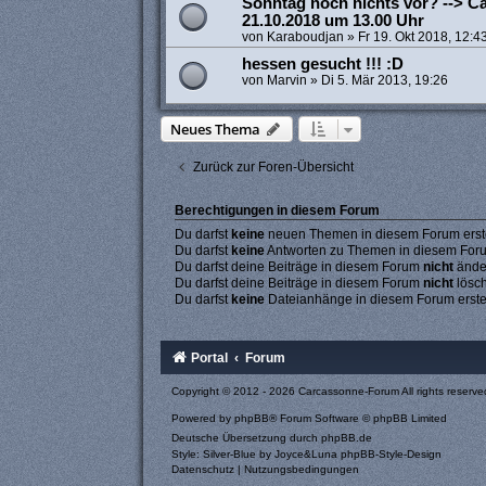
Sonntag noch nichts vor? --> C
21.10.2018 um 13.00 Uhr
von
Karaboudjan
»
Fr 19. Okt 2018, 12:4
hessen gesucht !!! :D
von
Marvin
»
Di 5. Mär 2013, 19:26
Neues Thema
Zurück zur Foren-Übersicht
Berechtigungen in diesem Forum
Du darfst
keine
neuen Themen in diesem Forum erste
Du darfst
keine
Antworten zu Themen in diesem Forum
Du darfst deine Beiträge in diesem Forum
nicht
ände
Du darfst deine Beiträge in diesem Forum
nicht
lösc
Du darfst
keine
Dateianhänge in diesem Forum erste
Portal
Forum
Copyright © 2012 - 2026 Carcassonne-Forum All rights reserve
Powered by
phpBB
® Forum Software © phpBB Limited
Deutsche Übersetzung durch
phpBB.de
Style: Silver-Blue by Joyce&Luna
phpBB-Style-Design
Datenschutz
|
Nutzungsbedingungen