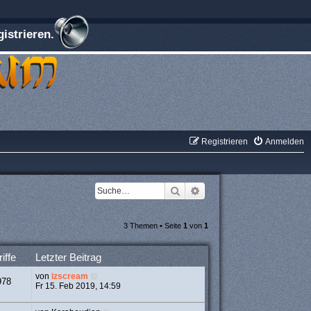
istrieren.
Registrieren
Anmelden
Suche
Erweiterte Suche
3 Themen • Seite
1
von
1
iffe
Letzter Beitrag
von
izscream
978
Fr 15. Feb 2019, 14:59