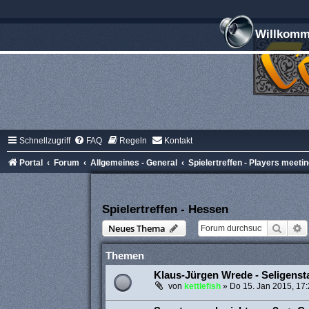
Willkomme
Schnellzugriff
FAQ
Regeln
Kontakt
Portal
Forum
Allgemeines - General
Spielertreffen - Players meeti
Spielertreffen - Hessen
Suche
E
Neues Thema
Themen
Klaus-Jürgen Wrede - Seligensta
von
kettlefish
»
Do 15. Jan 2015, 17