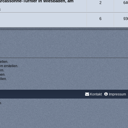
arcassonne-Turnier in Wiesbaden, am
2
64
3
6
93
llen.
 erstellen.
rn.
hen.
llen.
Kontakt
Impressum
d.