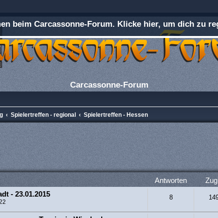
n beim Carcassonne-Forum. Klicke hier, um dich zu reg
Carcassonne-Forum
ng
Spielertreffen - regional
Spielertreffen - Hessen
rweiterte Suche
Antworten
Zugr
dt - 23.01.2015
8
14
:22