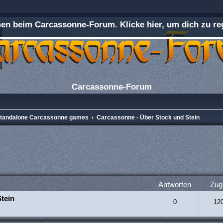
n beim Carcassonne-Forum. Klicke hier, um dich zu reg
Carcassonne-Forum
 Standalone Carcassonne games
Carcassonne - Über Stock und Stein
rweiterte Suche
Antworten
Zugr
tein
0
12