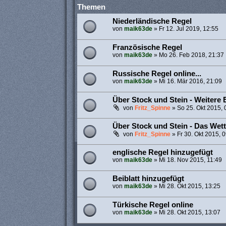
Themen
Niederländische Regel
von
maik63de
»
Fr 12. Jul 2019, 12:55
Französische Regel
von
maik63de
»
Mo 26. Feb 2018, 21:37
Russische Regel online...
von
maik63de
»
Mi 16. Mär 2016, 21:09
Über Stock und Stein - Weitere 
von
Fritz_Spinne
»
So 25. Okt 2015, 
Über Stock und Stein - Das Wett
von
Fritz_Spinne
»
Fr 30. Okt 2015, 
englische Regel hinzugefügt
von
maik63de
»
Mi 18. Nov 2015, 11:49
Beiblatt hinzugefügt
von
maik63de
»
Mi 28. Okt 2015, 13:25
Türkische Regel online
von
maik63de
»
Mi 28. Okt 2015, 13:07