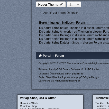
Neues Thema
Zurück zur Foren-Übersicht
Berechtigungen in diesem Forum
Du darfst
keine
neuen Themen in diesem Forum erste
Du darfst
keine
Antworten zu Themen in diesem Forum
Du darfst deine Beiträge in diesem Forum
nicht
ände
Du darfst deine Beiträge in diesem Forum
nicht
lösc
Du darfst
keine
Dateianhänge in diesem Forum erste
Portal
Forum
Copyright © 2012 - 2026 Carcassonne-Forum All rights reserve
Powered by
phpBB
® Forum Software © phpBB Limited
Deutsche Übersetzung durch
phpBB.de
Style: Silver-Blue by Joyce&Luna
phpBB-Style-Design
Datenschutz
|
Nutzungsbedingungen
Verlag, Shop, CoT & Autor
Tuckboxe
Hans-im-Glück
Tuckbox T
CundCo-Shop
Tuckbox G