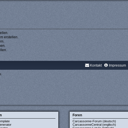
llen.
 erstellen.
rn.
hen.
llen.
Kontakt
Impressum
d.
n
Foren
emplate
Carcassonne-Forum (deutsch)
enerator
CarcassonneCentral (englisch)