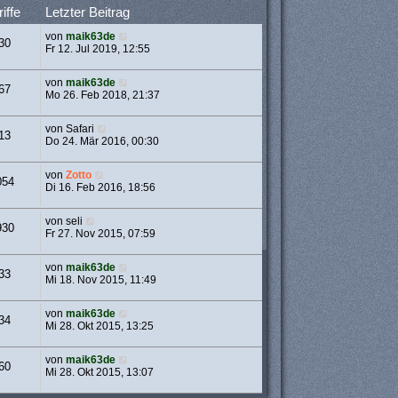
iffe
Letzter Beitrag
von
maik63de
30
Fr 12. Jul 2019, 12:55
von
maik63de
67
Mo 26. Feb 2018, 21:37
von
Safari
13
Do 24. Mär 2016, 00:30
von
Zotto
054
Di 16. Feb 2016, 18:56
von
seli
930
Fr 27. Nov 2015, 07:59
von
maik63de
33
Mi 18. Nov 2015, 11:49
von
maik63de
34
Mi 28. Okt 2015, 13:25
von
maik63de
60
Mi 28. Okt 2015, 13:07