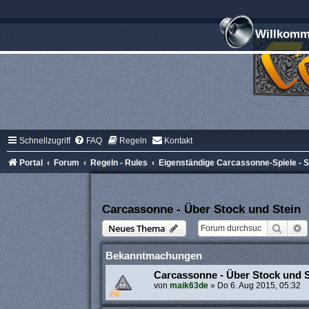
Willkomme
Schnellzugriff
FAQ
Regeln
Kontakt
Portal
Forum
Regeln - Rules
Eigenständige Carcassonne-Spiele -
Carcassonne - Über Stock und Stein
Suche
E
Neues Thema
Bekanntmachungen
Carcassonne - Über Stock und S
von
maik63de
»
Do 6. Aug 2015, 05:32