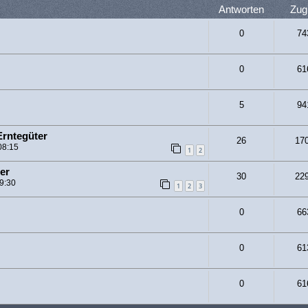
Antworten
Zugr
0
74
0
61
5
94
Erntegüter
26
17
08:15
1
2
er
30
22
09:30
1
2
3
0
66
0
61
0
61