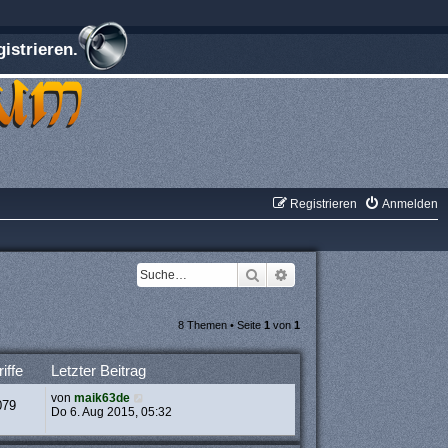
istrieren.
Registrieren
Anmelden
Suche
Erweiterte Suche
8 Themen • Seite
1
von
1
iffe
Letzter Beitrag
von
maik63de
079
Do 6. Aug 2015, 05:32