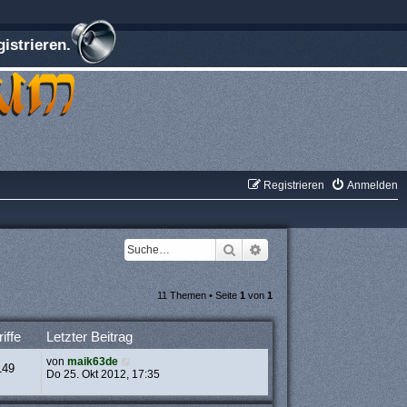
istrieren.
Registrieren
Anmelden
Suche
Erweiterte Suche
11 Themen • Seite
1
von
1
iffe
Letzter Beitrag
von
maik63de
149
Do 25. Okt 2012, 17:35