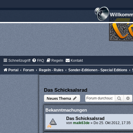
Willkomme
Schnellzugriff
FAQ
Regeln
Kontakt
Portal
Forum
Regeln - Rules
Sonder-Editionen - Special Editions
Das Schicksalsrad
Suche
E
Neues Thema
Bekanntmachungen
Das Schicksalsrad
von
maik63de
»
Do 25. Okt 2012, 17:35