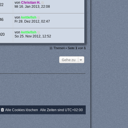
von
Christian H.
22
Mi 16. Jan 2013, 22:08
von
kettlefish
46
Fr 28. Dez 2012, 02:47
von
kettlefish
920
So 25. Nov 2012, 12:52
11 Themen • Seite
1
von
1
Gehe zu
Alle Cookies löschen
Alle Zeiten sind
UTC+02:00