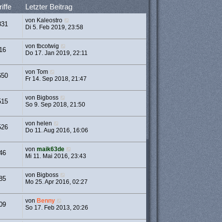
iffe
Letzter Beitrag
von
Kaleostro
831
Di 5. Feb 2019, 23:58
von
tbcotwig
16
Do 17. Jan 2019, 22:11
von
Tom
650
Fr 14. Sep 2018, 21:47
von
Bigboss
515
So 9. Sep 2018, 21:50
von
helen
526
Do 11. Aug 2016, 16:06
von
maik63de
46
Mi 11. Mai 2016, 23:43
von
Bigboss
85
Mo 25. Apr 2016, 02:27
von
Benny
09
So 17. Feb 2013, 20:26