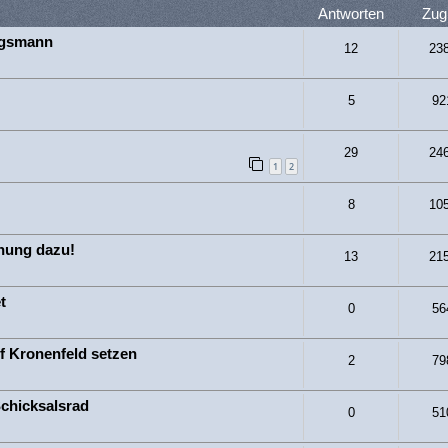
Antworten
Zugr
lgsmann
12
23
5
92
29
24
1
2
8
10
inung dazu!
13
21
t
0
56
f Kronenfeld setzen
2
79
chicksalsrad
0
51