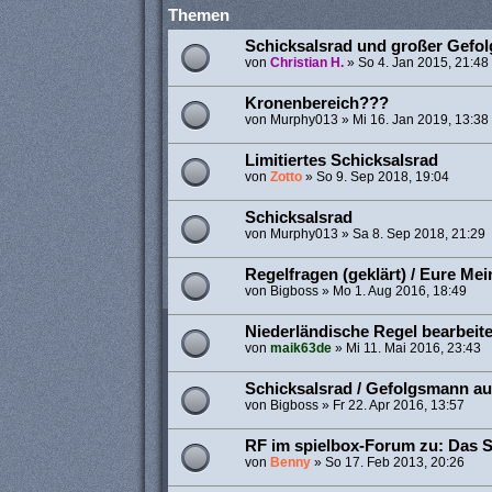
Themen
Schicksalsrad und großer Gefo
von
Christian H.
»
So 4. Jan 2015, 21:48
Kronenbereich???
von
Murphy013
»
Mi 16. Jan 2019, 13:38
Limitiertes Schicksalsrad
von
Zotto
»
So 9. Sep 2018, 19:04
Schicksalsrad
von
Murphy013
»
Sa 8. Sep 2018, 21:29
Regelfragen (geklärt) / Eure Me
von
Bigboss
»
Mo 1. Aug 2016, 18:49
Niederländische Regel bearbeite
von
maik63de
»
Mi 11. Mai 2016, 23:43
Schicksalsrad / Gefolgsmann au
von
Bigboss
»
Fr 22. Apr 2016, 13:57
RF im spielbox-Forum zu: Das S
von
Benny
»
So 17. Feb 2013, 20:26