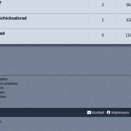
?
2
66
Schicksalsrad
1
63
rad
0
11
llen.
 erstellen.
rn.
hen.
llen.
Kontakt
Impressum
d.