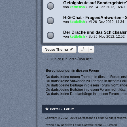
Gefolgsleute auf Sondergebiete
von
kettlefish
»
Mo 14. Jan 2013, 16:49
HiG-Chat - Fragen/Antworten - 
von
kettlefish
»
Mi 26. Dez 2012, 14:34
Der Drache und das Schicksals
von
kettlefish
»
So 25. Nov 2012, 12:52
Neues Thema
Zurück zur Foren-Übersicht
Berechtigungen in diesem Forum
Du darfst
keine
neuen Themen in diesem Forum erste
Du darfst
keine
Antworten zu Themen in diesem Forum
Du darfst deine Beiträge in diesem Forum
nicht
ände
Du darfst deine Beiträge in diesem Forum
nicht
lösc
Du darfst
keine
Dateianhänge in diesem Forum erste
Portal
Forum
Copyright © 2012 - 2026 Carcassonne-Forum All rights reserve
Powered by
phpBB
® Forum Software © phpBB Limited