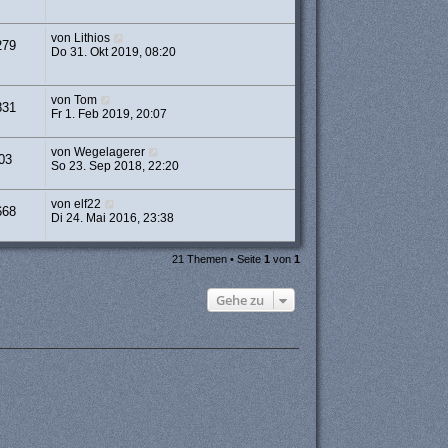
von
Lithios
279
Do 31. Okt 2019, 08:20
von
Tom
831
Fr 1. Feb 2019, 20:07
von
Wegelagerer
03
So 23. Sep 2018, 22:20
von
elf22
668
Di 24. Mai 2016, 23:38
21 Themen • Seite
1
von
1
Gehe zu