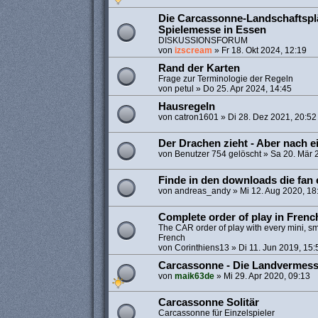
Die Carcassonne-Landschaftspl
Spielemesse in Essen
DISKUSSIONSFORUM
von
izscream
»
Fr 18. Okt 2024, 12:19
Rand der Karten
Frage zur Terminologie der Regeln
von
petul
»
Do 25. Apr 2024, 14:45
Hausregeln
von
catron1601
»
Di 28. Dez 2021, 20:52
Der Drachen zieht - Aber nach 
von
Benutzer 754 gelöscht
»
Sa 20. Mär 
Finde in den downloads die fan
von
andreas_andy
»
Mi 12. Aug 2020, 18
Complete order of play in Frenc
The CAR order of play with every mini, s
French
von
Corinthiens13
»
Di 11. Jun 2019, 15:
Carcassonne - Die Landvermess
von
maik63de
»
Mi 29. Apr 2020, 09:13
Carcassonne Solitär
Carcassonne für Einzelspieler