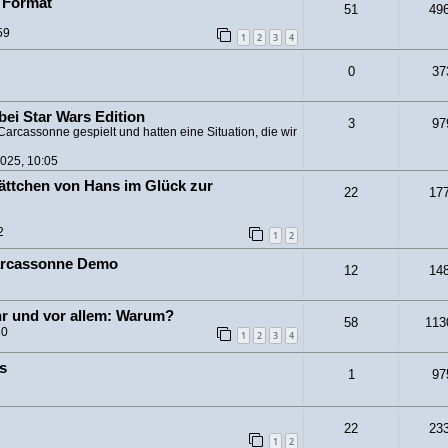
n Format
51
49
59
1
2
3
4
0
37
ei Star Wars Edition
3
97
arcassonne gespielt und hatten eine Situation, die wir
2025, 10:05
ättchen von Hans im Glück zur
22
17
2
1
2
Carcassonne Demo
12
14
hr und vor allem: Warum?
58
113
30
1
2
3
4
s
1
97
22
23
1
2