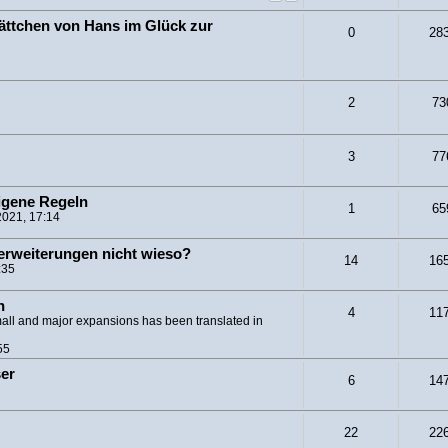
ättchen von Hans im Glück zur
0
28
2
73
3
77
eigene Regeln
1
65
2021, 17:14
 erweiterungen nicht wieso?
14
16
:35
h
4
11
mall and major expansions has been translated in
55
er
6
14
22
22