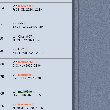
von
izscream
324
Fr 18. Okt 2024, 12:19
von
seli
01
Sa 27. Apr 2024, 07:59
von
Challa007
60
Mi 29. Dez 2021, 07:13
von
ku61
98
So 21. Mär 2021, 21:19
von
Konrad2605
580
Di 3. Nov 2020, 21:04
von
izscream
775
Sa 4. Jul 2020, 17:28
von
maik63de
709
Fr 26. Jun 2020, 08:55
von
izscream
636
Mi 29. Jan 2020, 21:46