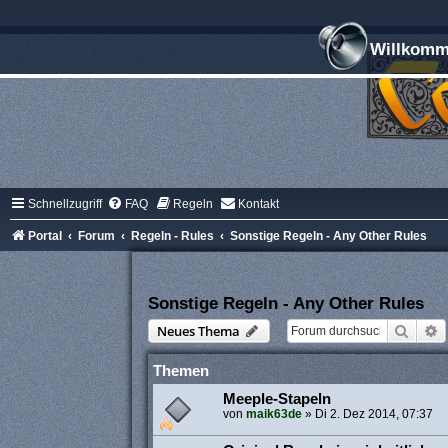
Willkomme
Schnellzugriff
FAQ
Regeln
Kontakt
Portal
Forum
Regeln - Rules
Sonstige Regeln - Any Other Rules
Sonstige Regeln - Any Other Rules
Suche
E
Neues Thema
Themen
Meeple-Stapeln
von
maik63de
»
Di 2. Dez 2014, 07:37