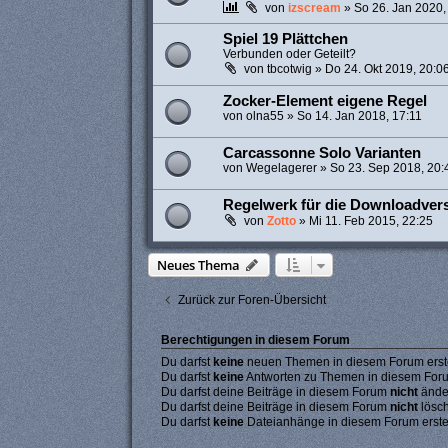
von
izscream
»
So 26. Jan 2020,
Spiel 19 Plättchen
Verbunden oder Geteilt?
von
tbcotwig
»
Do 24. Okt 2019, 20:0
Zocker-Element eigene Regel
von
olna55
»
So 14. Jan 2018, 17:11
Carcassonne Solo Varianten
von
Wegelagerer
»
So 23. Sep 2018, 20:
Regelwerk für die Downloadvers
von
Zotto
»
Mi 11. Feb 2015, 22:25
Neues Thema
Zurück zur Foren-Übersicht
Berechtigungen in diesem Forum
Du darfst
keine
neuen Themen in diesem Forum erste
Du darfst
keine
Antworten zu Themen in diesem Forum
Du darfst deine Beiträge in diesem Forum
nicht
ände
Du darfst deine Beiträge in diesem Forum
nicht
lösc
Du darfst
keine
Dateianhänge in diesem Forum erste