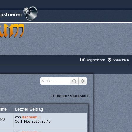
istrieren.
Registrieren
Anmelden
Suche
Erweiterte Suche
21 Themen • Seite
1
von
1
iffe
Letzter Beitrag
von
izscream
320
So 1. Nov 2020, 23:40