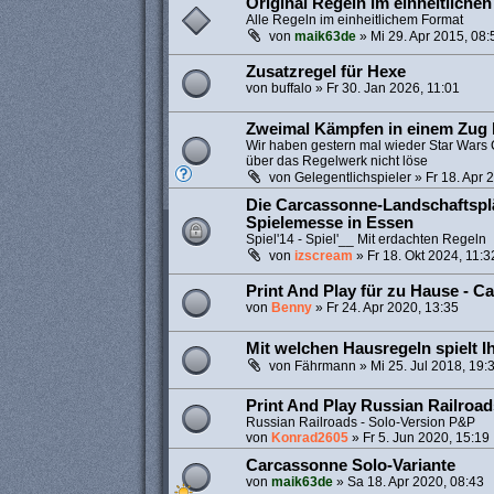
Original Regeln im einheitliche
Alle Regeln im einheitlichem Format
von
maik63de
»
Mi 29. Apr 2015, 08:
Zusatzregel für Hexe
von
buffalo
»
Fr 30. Jan 2026, 11:01
Zweimal Kämpfen in einem Zug b
Wir haben gestern mal wieder Star Wars C
über das Regelwerk nicht löse
von
Gelegentlichspieler
»
Fr 18. Apr 
Die Carcassonne-Landschaftspl
Spielemesse in Essen
Spiel'14 - Spiel'__ Mit erdachten Regeln
von
izscream
»
Fr 18. Okt 2024, 11:3
Print And Play für zu Hause - 
von
Benny
»
Fr 24. Apr 2020, 13:35
Mit welchen Hausregeln spielt I
von
Fährmann
»
Mi 25. Jul 2018, 19:
Print And Play Russian Railroad
Russian Railroads - Solo-Version P&P
von
Konrad2605
»
Fr 5. Jun 2020, 15:19
Carcassonne Solo-Variante
von
maik63de
»
Sa 18. Apr 2020, 08:43