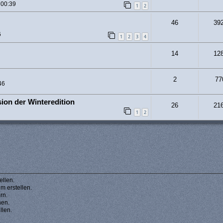
 00:39
1
2
46
39
6
1
2
3
4
14
12
2
77
46
ion der Winteredition
26
21
1
2
llen.
 erstellen.
rn.
hen.
llen.