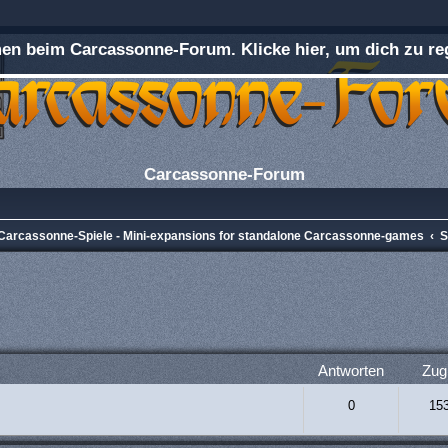
n beim Carcassonne-Forum. Klicke hier, um dich zu reg
Carcassonne-Forum
e Carcassonne-Spiele - Mini-expansions for standalone Carcassonne-games
S
rweiterte Suche
Antworten
Zugr
0
15