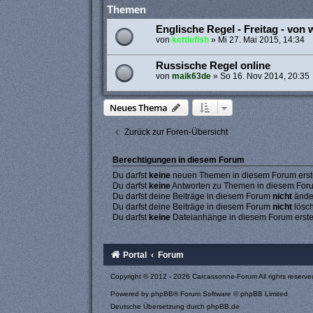
Themen
Englische Regel - Freitag - von
von
kettlefish
»
Mi 27. Mai 2015, 14:34
Russische Regel online
von
maik63de
»
So 16. Nov 2014, 20:35
Neues Thema
Zurück zur Foren-Übersicht
Berechtigungen in diesem Forum
Du darfst
keine
neuen Themen in diesem Forum erste
Du darfst
keine
Antworten zu Themen in diesem Forum
Du darfst deine Beiträge in diesem Forum
nicht
ände
Du darfst deine Beiträge in diesem Forum
nicht
lösc
Du darfst
keine
Dateianhänge in diesem Forum erste
Portal
Forum
Copyright © 2012 - 2026 Carcassonne-Forum All rights reserve
Powered by
phpBB
® Forum Software © phpBB Limited
Deutsche Übersetzung durch
phpBB.de