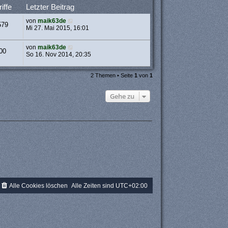
iffe
Letzter Beitrag
von
maik63de
579
Mi 27. Mai 2015, 16:01
von
maik63de
00
So 16. Nov 2014, 20:35
2 Themen • Seite
1
von
1
Gehe zu
Alle Cookies löschen
Alle Zeiten sind
UTC+02:00