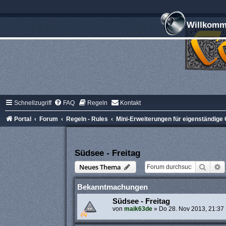
Willkomme
Schnellzugriff
FAQ
Regeln
Kontakt
Portal
Forum
Regeln - Rules
Mini-Erweiterungen für eigenständig
Südsee - Freitag
Suche
E
Neues Thema
Bekanntmachungen
Südsee - Freitag
von
maik63de
»
Do 28. Nov 2013, 21:37