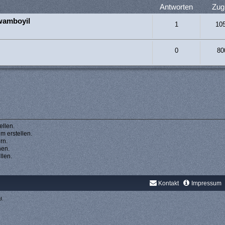
Antworten
Zugr
 wamboyil
1
10
0
80
llen.
 erstellen.
rn.
hen.
llen.
Kontakt
Impressum
d.