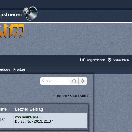
istrieren.
Registrieren
Anmelden
üdsee - Freitag
Suche
Erweiterte Suche
2 Themen • Seite
1
von
1
iffe
Letzter Beitrag
von
maik63de
302
Do 28. Nov 2013, 21:37