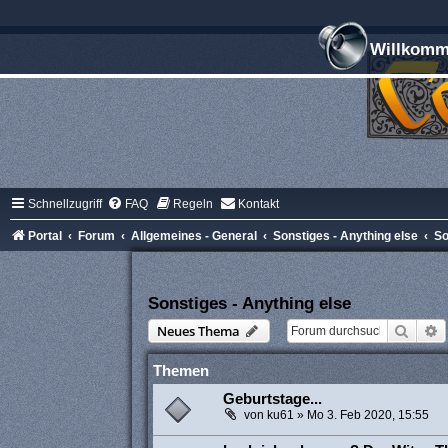
Willkomme
Schnellzugriff
FAQ
Regeln
Kontakt
Portal
Forum
Allgemeines - General
Sonstiges - Anything else
So
Sonstiges - Anything else
Suche
E
Neues Thema
Themen
Geburtstage...
von
ku61
»
Mo 3. Feb 2020, 15:55