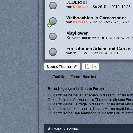
JEDER!!!!
von
izscream
»
Sa 28. Dez 2019, 10:35
Weihnachten in Carcassonne-
von
izscream
»
Do 24. Okt 2024, 09:24
Mayflower
von
Charlie-66
»
Di 3. Dez 2024, 20:
Ein schönen Advent mit Carcas
von
seli
»
So 1. Dez 2024, 10:31
Neues Thema
Zurück zur Foren-Übersicht
Berechtigungen in diesem Forum
Du darfst
keine
neuen Themen in diesem Forum erste
Du darfst
keine
Antworten zu Themen in diesem Forum
Du darfst deine Beiträge in diesem Forum
nicht
ände
Du darfst deine Beiträge in diesem Forum
nicht
lösc
Du darfst
keine
Dateianhänge in diesem Forum erste
Portal
Forum