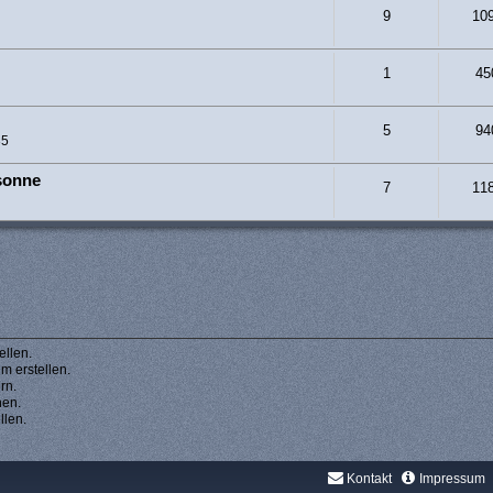
9
10
1
45
5
94
35
sonne
7
11
llen.
 erstellen.
rn.
hen.
llen.
Kontakt
Impressum