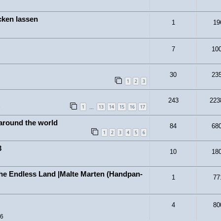
cken lassen
1
19
7
10
30
23
1
2
3
243
223
2
1
13
14
15
16
17
…
around the world
84
68
1
2
3
4
5
6
3
10
18
e Endless Land |Malte Marten (Handpan-
1
77
4
80
36