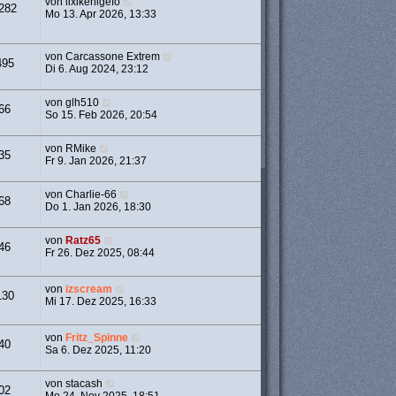
von
lixikehigefo
282
Mo 13. Apr 2026, 13:33
von
Carcassone Extrem
495
Di 6. Aug 2024, 23:12
von
glh510
66
So 15. Feb 2026, 20:54
von
RMike
35
Fr 9. Jan 2026, 21:37
von
Charlie-66
68
Do 1. Jan 2026, 18:30
von
Ratz65
46
Fr 26. Dez 2025, 08:44
von
izscream
130
Mi 17. Dez 2025, 16:33
von
Fritz_Spinne
40
Sa 6. Dez 2025, 11:20
von
stacash
02
Mo 24. Nov 2025, 18:51