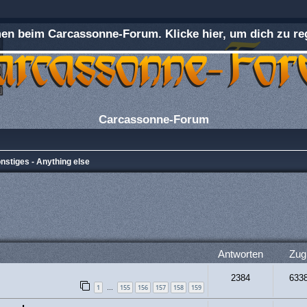
n beim Carcassonne-Forum. Klicke hier, um dich zu reg
Carcassonne-Forum
nstiges - Anything else
rweiterte Suche
Antworten
Zugr
2384
633
1
155
156
157
158
159
…