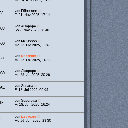
von
Fährmann
68
Fr 21. Nov 2025, 17:14
von
Alsopape
083
So 2. Nov 2025, 10:48
von
McKinnon
580
Mo 13. Okt 2025, 16:40
von
izscream
880
Mo 13. Okt 2025, 14:33
von
Alsopape
030
Mo 28. Jul 2025, 20:28
von
Susana
054
Fr 18. Jul 2025, 09:05
von
Supersuzi
13
Mi 18. Jun 2025, 16:24
von
izscream
02
Mo 16. Jun 2025, 23:30