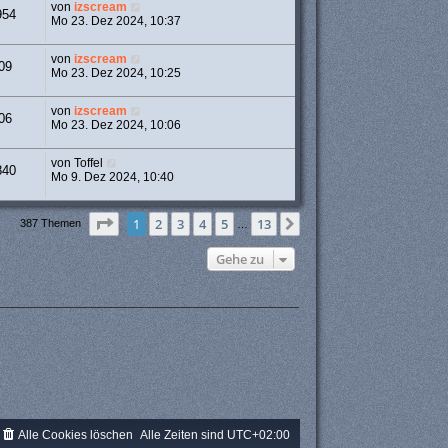
von
izscream
954
Mo 23. Dez 2024, 10:37
von
izscream
09
Mo 23. Dez 2024, 10:25
von
izscream
06
Mo 23. Dez 2024, 10:06
von
Toffel
840
Mo 9. Dez 2024, 10:40
Seite
1
von
13
1
2
3
4
5
13
Nächste
387 Themen
…
Gehe zu
Alle Cookies löschen
Alle Zeiten sind
UTC+02:00