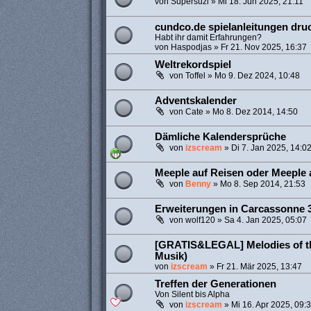
von
Supersuzi
»
Mi 18. Jun 2025, 21:11
cundco.de spielanleitungen dru
Habt ihr damit Erfahrungen?
von
Haspodjas
»
Fr 21. Nov 2025, 16:37
Weltrekordspiel
von
Toffel
»
Mo 9. Dez 2024, 10:48
Adventskalender
von
Cate
»
Mo 8. Dez 2014, 14:50
Dämliche Kalendersprüche
von
izscream
»
Di 7. Jan 2025, 14:0
Meeple auf Reisen oder Meeple 
von
Benny
»
Mo 8. Sep 2014, 21:53
Erweiterungen in Carcassonne 
von
wolf120
»
Sa 4. Jan 2025, 05:07
[GRATIS&LEGAL] Melodies of th
Musik)
von
izscream
»
Fr 21. Mär 2025, 13:47
Treffen der Generationen
Von Silent bis Alpha
von
izscream
»
Mi 16. Apr 2025, 09: