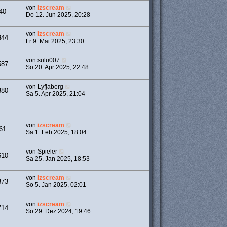
von
izscream
40
Do 12. Jun 2025, 20:28
von
izscream
944
Fr 9. Mai 2025, 23:30
von
sulu007
587
So 20. Apr 2025, 22:48
von
Lyfjaberg
380
Sa 5. Apr 2025, 21:04
von
izscream
61
Sa 1. Feb 2025, 18:04
von
Spieler
610
Sa 25. Jan 2025, 18:53
von
izscream
873
So 5. Jan 2025, 02:01
von
izscream
714
So 29. Dez 2024, 19:46