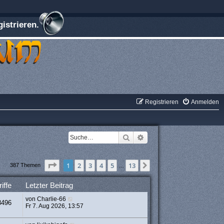
istrieren.
Registrieren
Anmelden
Suche
Erweiterte Suche
Seite
1
von
13
1
2
3
4
5
13
Nächste
387 Themen
…
iffe
Letzter Beitrag
von
Charlie-66
8496
Fr 7. Aug 2026, 13:57