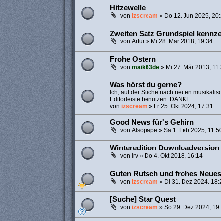
Hitzewelle
von
izscream
»
Do 12. Jun 2025, 20
Zweiten Satz Grundspiel kennz
von
Artur
»
Mi 28. Mär 2018, 19:34
Frohe Ostern
von
maik63de
»
Mi 27. Mär 2013, 11
Was hörst du gerne?
Ich, auf der Suche nach neuen musikalisc
Editorleiste benutzen. DANKE
von
izscream
»
Fr 25. Okt 2024, 17:31
Good News für's Gehirn
von
Alsopape
»
Sa 1. Feb 2025, 11:5
Winteredition Downloadversion
von
lrv
»
Do 4. Okt 2018, 16:14
Guten Rutsch und frohes Neues
von
izscream
»
Di 31. Dez 2024, 18:
[Suche] Star Quest
von
izscream
»
So 29. Dez 2024, 19