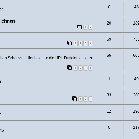
0
43
:28
eichnen
20
18
1
2
59
73
:38
1
2
3
4
55
60
hen Schätzen | Hier bitte nur die URL Funktion aus der
1
2
3
4
1
49
0
33
26
1
2
3
12
19
21
0
11
:46