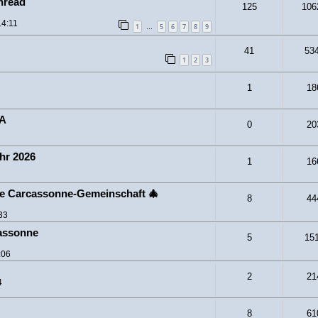
hread
125
106
14:11
1
5
6
7
8
9
…
41
53
1
2
3
1
18
CA
0
20
hr 2026
1
16
be Carcassonne-Gemeinschaft 🎄
8
44
33
assonne
5
15
:06
2
21
4
8
61