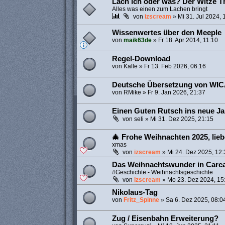
Lach ich oder was? Der Witze T
Alles was einen zum Lachen bringt
von
izscream
»
Mi 31. Jul 2024, 
Wissenwertes über den Meeple
von
maik63de
»
Fr 18. Apr 2014, 11:10
Regel-Download
von
Kalle
»
Fr 13. Feb 2026, 06:16
Deutsche Übersetzung von WI
von
RMike
»
Fr 9. Jan 2026, 21:37
Einen Guten Rutsch ins neue Ja
von
seli
»
Mi 31. Dez 2025, 21:15
🎄 Frohe Weihnachten 2025, lie
xmas
von
izscream
»
Mi 24. Dez 2025, 12:
Das Weihnachtswunder in Carc
#Geschichte - Weihnachtsgeschichte
von
izscream
»
Mo 23. Dez 2024, 15
Nikolaus-Tag
von
Fritz_Spinne
»
Sa 6. Dez 2025, 08:0
Zug / Eisenbahn Erweiterung?