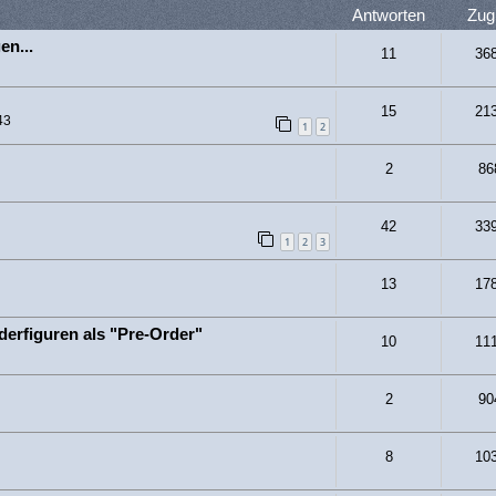
Antworten
Zugr
en...
11
36
15
21
43
1
2
2
86
42
33
1
2
3
13
17
derfiguren als "Pre-Order"
10
11
2
90
8
10