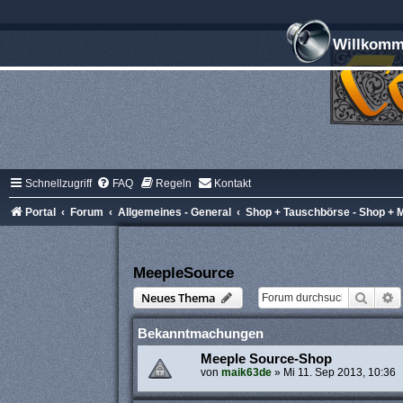
Willkomme
Schnellzugriff
FAQ
Regeln
Kontakt
Portal
Forum
Allgemeines - General
Shop + Tauschbörse - Shop + 
MeepleSource
Suche
E
Neues Thema
Bekanntmachungen
Meeple Source-Shop
von
maik63de
»
Mi 11. Sep 2013, 10:36