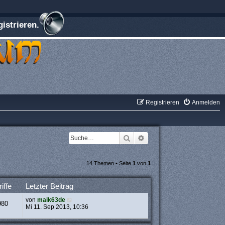
istrieren.
Registrieren
Anmelden
Suche
Erweiterte Suche
14 Themen • Seite
1
von
1
iffe
Letzter Beitrag
von
maik63de
980
Mi 11. Sep 2013, 10:36