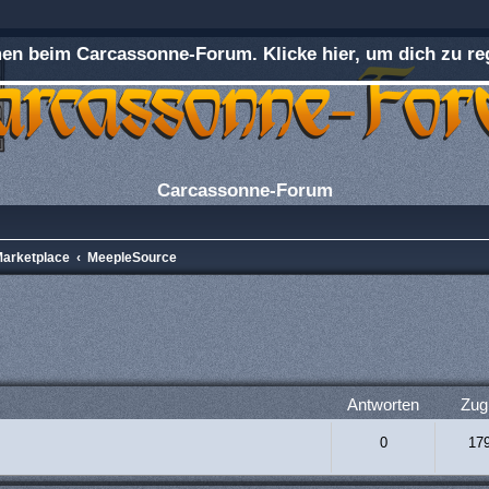
n beim Carcassonne-Forum. Klicke hier, um dich zu reg
Carcassonne-Forum
Marketplace
MeepleSource
rweiterte Suche
Antworten
Zugr
0
17