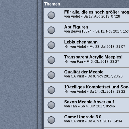
Themen
Für alle, die es noch größer mög
von
Violet
»
Sa 17. Aug 2013, 07:28
Abt Figuren
von
Beavis15574
»
Sa 11. Nov 2017, 15:
Lebkuchenmann
von
Violet
»
Mo 23. Jul 2018, 21:07
Transparent Acrylic Meeples!
von
Fan
»
Fr 6. Okt 2017, 23:27
Qualität der Meeple
von
CARfirst
»
Do 9. Nov 2017, 23:20
19-teiliges Komplettset und Son
von
Violet
»
Sa 14. Okt 2017, 13:22
Saxon Meeple Abverkauf
von
Fan
»
So 4. Jun 2017, 05:46
Game Upgrade 3.0
von
CARfirst
»
Do 4. Mai 2017, 14:34