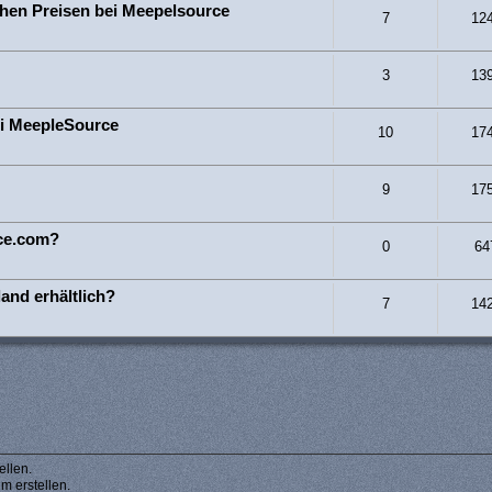
hen Preisen bei Meepelsource
7
12
3
13
i MeepleSource
10
17
9
17
ce.com?
0
64
and erhältlich?
7
14
llen.
 erstellen.