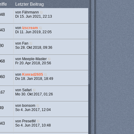
iffe
Letzter Beitrag
von
Fährmann
848
Di 15. Jun 2021, 22:13
von
izscream
343
Di 11. Jun 2019, 22:05
von
Fan
80
So 28. Okt 2018, 09:36
von
Meeple-Master
968
Fr 20. Apr 2018, 20:56
von
Konrad2605
860
Do 18. Jan 2018, 18:49
von
Safari
167
Mo 30. Okt 2017, 01:26
von
bonsom
49
So 4. Jun 2017, 12:04
von
PresetM
343
So 4. Jun 2017, 10:48