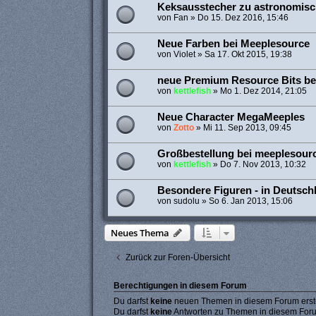
Keksausstecher zu astronomisc
von
Fan
»
Do 15. Dez 2016, 15:46
Neue Farben bei Meeplesource
von
Violet
»
Sa 17. Okt 2015, 19:38
neue Premium Resource Bits be
von
kettlefish
»
Mo 1. Dez 2014, 21:05
Neue Character MegaMeeples
von
Zotto
»
Mi 11. Sep 2013, 09:45
Großbestellung bei meeplesour
von
kettlefish
»
Do 7. Nov 2013, 10:32
Besondere Figuren - in Deutschl
von
sudolu
»
So 6. Jan 2013, 15:06
Neues Thema
Zurück zur Foren-Übersicht
Berechtigungen in diesem Forum
Du darfst
keine
neuen Themen in diesem Forum erste
Du darfst
keine
Antworten zu Themen in diesem Forum