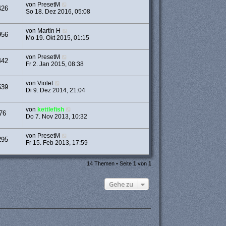
von
PresetM
426
So 18. Dez 2016, 05:08
von
Martin H
956
Mo 19. Okt 2015, 01:15
von
PresetM
442
Fr 2. Jan 2015, 08:38
von
Violet
539
Di 9. Dez 2014, 21:04
von
kettlefish
76
Do 7. Nov 2013, 10:32
von
PresetM
295
Fr 15. Feb 2013, 17:59
14 Themen • Seite
1
von
1
Gehe zu