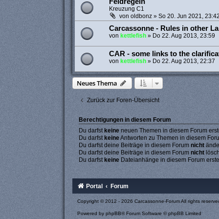
Feldregeln
Kreuzung C1
von
oldbonz
»
So 20. Jun 2021, 23:4
Carcassonne - Rules in other L
von
kettlefish
»
Do 22. Aug 2013, 23:59
CAR - some links to the clarifica
von
kettlefish
»
Do 22. Aug 2013, 22:37
Neues Thema
Zurück zur Foren-Übersicht
Berechtigungen in diesem Forum
Du darfst
keine
neuen Themen in diesem Forum erste
Du darfst
keine
Antworten zu Themen in diesem Forum
Du darfst deine Beiträge in diesem Forum
nicht
ände
Du darfst deine Beiträge in diesem Forum
nicht
lösc
Du darfst
keine
Dateianhänge in diesem Forum erste
Portal
Forum
Copyright © 2012 - 2026 Carcassonne-Forum All rights reserve
Powered by
phpBB
® Forum Software © phpBB Limited