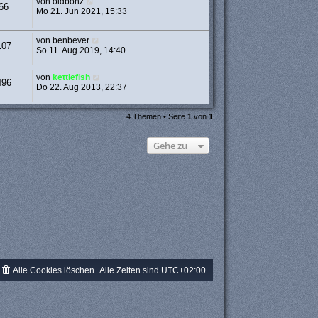
von
oldbonz
66
Mo 21. Jun 2021, 15:33
von
benbever
107
So 11. Aug 2019, 14:40
von
kettlefish
496
Do 22. Aug 2013, 22:37
4 Themen • Seite
1
von
1
Gehe zu
Alle Cookies löschen
Alle Zeiten sind
UTC+02:00