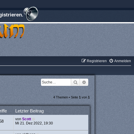
istrieren.
Registrieren
Anmelden
Suche
Erweiterte Suche
4 Themen • Seite
1
von
1
iffe
Letzter Beitrag
von
Scott
58
Mi 21. Dez 2022, 19:30