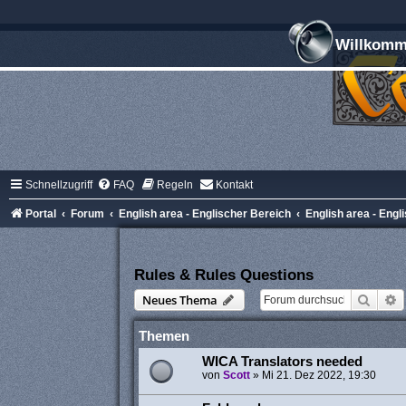
Willkomme
Schnellzugriff
FAQ
Regeln
Kontakt
Portal
Forum
English area - Englischer Bereich
English area - Engl
Rules & Rules Questions
Suche
E
Neues Thema
Themen
WICA Translators needed
von
Scott
»
Mi 21. Dez 2022, 19:30