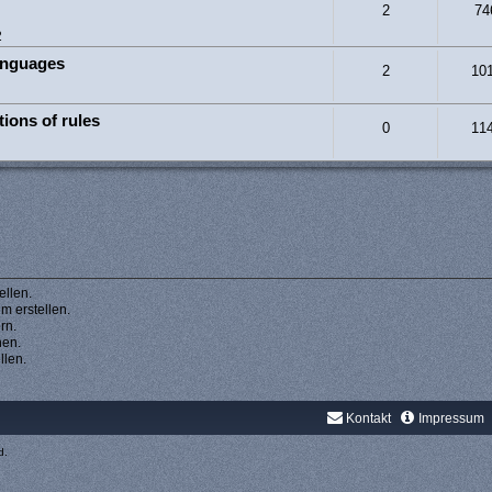
2
74
2
anguages
2
10
tions of rules
0
11
llen.
 erstellen.
rn.
hen.
llen.
Kontakt
Impressum
d.