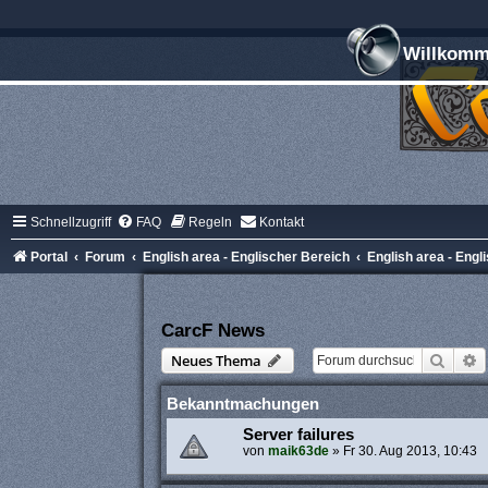
Willkomme
Schnellzugriff
FAQ
Regeln
Kontakt
Portal
Forum
English area - Englischer Bereich
English area - Engl
CarcF News
Suche
E
Neues Thema
Bekanntmachungen
Server failures
von
maik63de
»
Fr 30. Aug 2013, 10:43