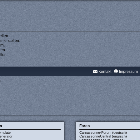
llen.
 erstellen.
rn.
hen.
llen.
Kontakt
Impressum
d.
n
Foren
emplate
Carcassonne-Forum (deutsch)
enerator
CarcassonneCentral (englisch)