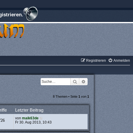
istrieren.
Registrieren
Anmelden
Suche
Erweiterte Suche
8 Themen • Seite
1
von
1
iffe
Letzter Beitrag
von
maik63de
726
Fr 30. Aug 2013, 10:43