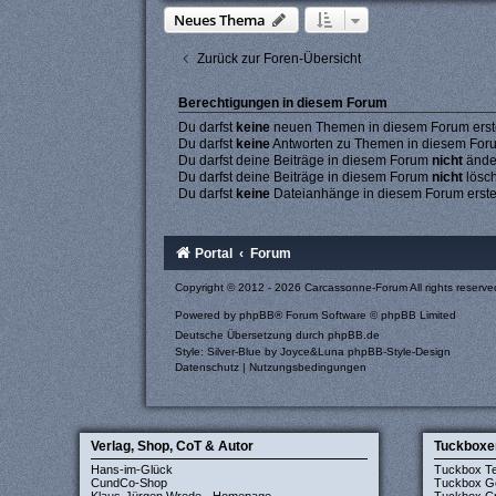
Neues Thema
Zurück zur Foren-Übersicht
Berechtigungen in diesem Forum
Du darfst
keine
neuen Themen in diesem Forum erste
Du darfst
keine
Antworten zu Themen in diesem Forum
Du darfst deine Beiträge in diesem Forum
nicht
ände
Du darfst deine Beiträge in diesem Forum
nicht
lösc
Du darfst
keine
Dateianhänge in diesem Forum erste
Portal
Forum
Copyright © 2012 - 2026 Carcassonne-Forum All rights reserve
Powered by
phpBB
® Forum Software © phpBB Limited
Deutsche Übersetzung durch
phpBB.de
Style: Silver-Blue by Joyce&Luna
phpBB-Style-Design
Datenschutz
|
Nutzungsbedingungen
Verlag, Shop, CoT & Autor
Tuckboxe
Hans-im-Glück
Tuckbox T
CundCo-Shop
Tuckbox G