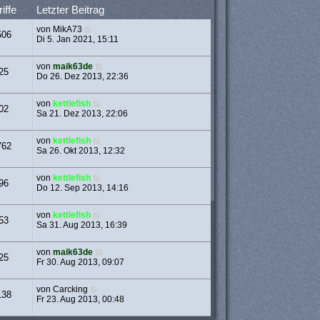
iffe
Letzter Beitrag
von
MikA73
506
Di 5. Jan 2021, 15:11
von
maik63de
25
Do 26. Dez 2013, 22:36
von
kettlefish
02
Sa 21. Dez 2013, 22:06
von
kettlefish
762
Sa 26. Okt 2013, 12:32
von
kettlefish
96
Do 12. Sep 2013, 14:16
von
kettlefish
53
Sa 31. Aug 2013, 16:39
von
maik63de
25
Fr 30. Aug 2013, 09:07
von
Carcking
138
Fr 23. Aug 2013, 00:48