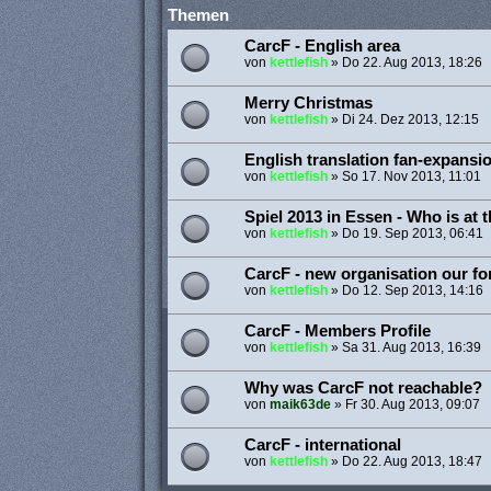
Themen
CarcF - English area
von
kettlefish
»
Do 22. Aug 2013, 18:26
Merry Christmas
von
kettlefish
»
Di 24. Dez 2013, 12:15
English translation fan-expansi
von
kettlefish
»
So 17. Nov 2013, 11:01
Spiel 2013 in Essen - Who is at t
von
kettlefish
»
Do 19. Sep 2013, 06:41
CarcF - new organisation our f
von
kettlefish
»
Do 12. Sep 2013, 14:16
CarcF - Members Profile
von
kettlefish
»
Sa 31. Aug 2013, 16:39
Why was CarcF not reachable?
von
maik63de
»
Fr 30. Aug 2013, 09:07
CarcF - international
von
kettlefish
»
Do 22. Aug 2013, 18:47