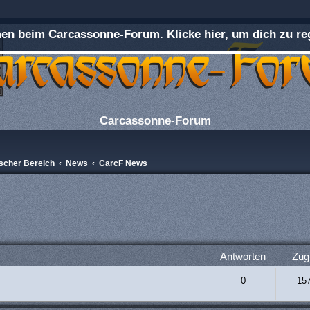
n beim Carcassonne-Forum. Klicke hier, um dich zu reg
Carcassonne-Forum
ischer Bereich
News
CarcF News
rweiterte Suche
Antworten
Zugr
0
15