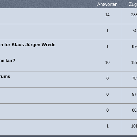
Antworten
Zugr
14
28
1
74
on for Klaus-Jürgen Wrede
1
97
he fair?
10
18
orums
0
78
0
97
0
86
1
10