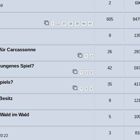
2
69
59
605
847
1
37
38
39
40
41
…
9
13
 für Carcassonne
26
29
1
2
lungenes Spiel?
42
59
1
2
3
piels?
35
41
1
2
3
Besitz
9
12
Wald im Wald
5
10
3
81
20:22