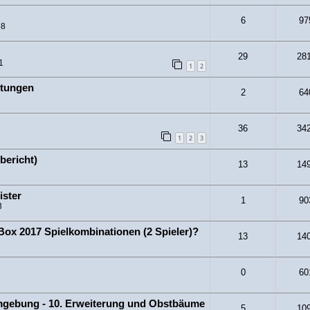
6
97
58
29
28
1
1
2
rtungen
2
64
36
34
1
2
3
bericht)
13
14
ster
1
90
3
ox 2017 Spielkombinationen (2 Spieler)?
13
14
0
60
gebung - 10. Erweiterung und Obstbäume
5
10