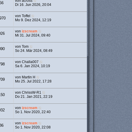
von
acr0ss
66
Di 16. Jun 2026, 20:04
von
Toffel
970
Mo 9. Dez 2024, 12:19
von
izscream
926
Mi 31. Jul 2024, 09:40
von
Tom
390
So 24. Mär 2024, 08:49
von
Challa007
798
Sa 6. Jan 2024, 10:19
von
Martin H
709
Mo 25. Jul 2022, 17:28
von
ChrissW-R1
150
Do 21. Jan 2021, 22:19
von
izscream
932
So 1. Nov 2020, 22:40
von
izscream
86
So 1. Nov 2020, 22:08