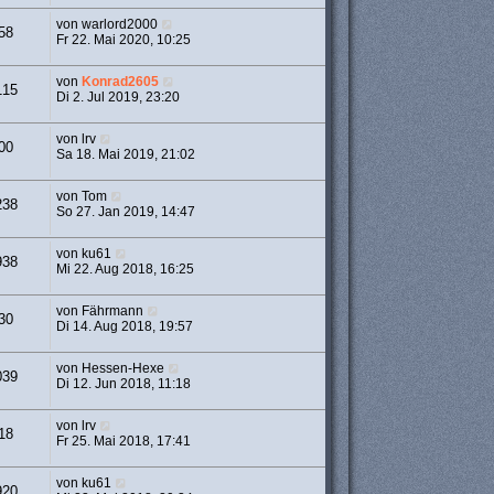
von
warlord2000
58
Fr 22. Mai 2020, 10:25
von
Konrad2605
115
Di 2. Jul 2019, 23:20
von
lrv
00
Sa 18. Mai 2019, 21:02
von
Tom
238
So 27. Jan 2019, 14:47
von
ku61
938
Mi 22. Aug 2018, 16:25
von
Fährmann
30
Di 14. Aug 2018, 19:57
von
Hessen-Hexe
039
Di 12. Jun 2018, 11:18
von
lrv
18
Fr 25. Mai 2018, 17:41
von
ku61
920