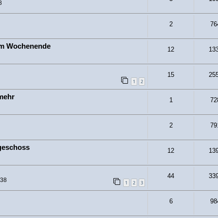
8
2
76
 am Wochenende
12
13
15
25
1
2
mehr
1
72
2
79
geschoss
12
13
44
33
:38
1
2
3
6
98