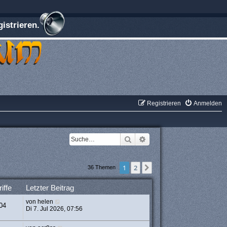
istrieren.
Registrieren
Anmelden
Suche
Erweiterte Suche
1
2
Nächste
36 Themen
iffe
Letzter Beitrag
von
helen
04
Di 7. Jul 2026, 07:56