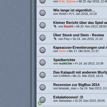
von
Fritz_Spinne
»
Mi 25. Apr 2018, 12:4
Wie lange ist eigentlich…
von
Violet
»
Fr 5. Jan 2018, 14:19
Kleiner Bericht über das Spiel
von
Ratz65
»
Mi 20. Nov 2013, 08:50
Über Stock und Stein - Review
von
Frey
»
So 24. Jan 2016, 21:10
Каркассон-Erweiterungen und 
von
Zotto
»
Mo 17. Okt 2016, 21:37
Spielberichte
von
maik63de
»
Fr 19. Jul 2013, 10:38
Das Katapult mit anderem Wurf
von
CARfirst
»
Mo 21. Mär 2016, 18:21
Rezension zur BigBox 2014
von
telepate_man
»
Sa 19. Sep 2015, 13
Eskalatioooon! :D
von
Sebastian
»
Di 29. Dez 2015, 00:05