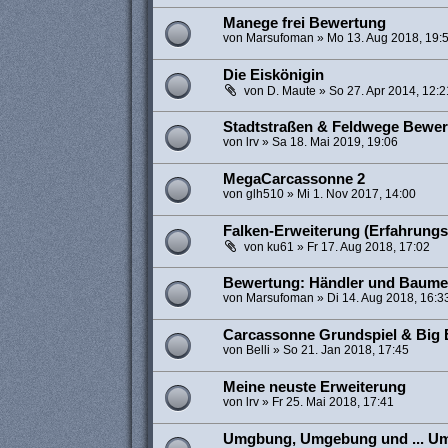
Manege frei Bewertung
von
Marsufoman
»
Mo 13. Aug 2018, 19:
Die Eiskönigin
von
D. Maute
»
So 27. Apr 2014, 12:2
Stadtstraßen & Feldwege Bewe
von
lrv
»
Sa 18. Mai 2019, 19:06
MegaCarcassonne 2
von
glh510
»
Mi 1. Nov 2017, 14:00
Falken-Erweiterung (Erfahrungs
von
ku61
»
Fr 17. Aug 2018, 17:02
Bewertung: Händler und Baumei
von
Marsufoman
»
Di 14. Aug 2018, 16:3
Carcassonne Grundspiel & Big B
von
Belli
»
So 21. Jan 2018, 17:45
Meine neuste Erweiterung
von
lrv
»
Fr 25. Mai 2018, 17:41
Umgbung, Umgebung und ... Um