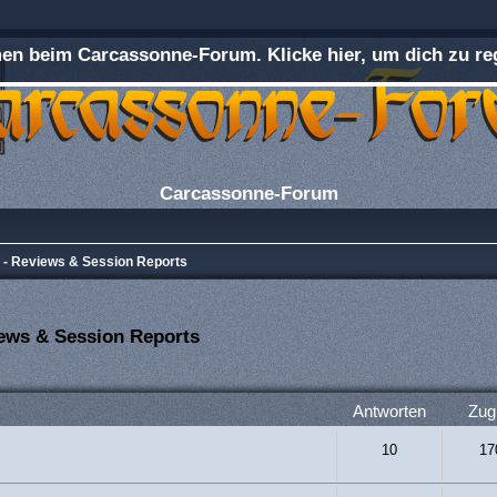
n beim Carcassonne-Forum. Klicke hier, um dich zu reg
Carcassonne-Forum
e - Reviews & Session Reports
iews & Session Reports
rweiterte Suche
Antworten
Zugr
10
17