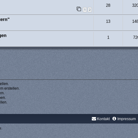
28
32
1
2
tern“
13
14
gen
1
72
6
llen.
 erstellen.
rn.
hen.
llen.
Kontakt
Impressum
d.