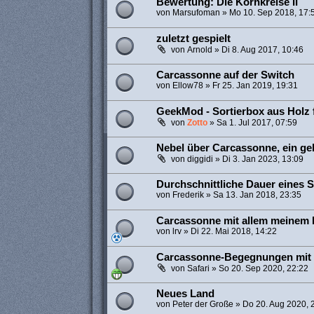
Bewertung: Die Kornkreise II
von
Marsufoman
»
Mo 10. Sep 2018, 17:
zuletzt gespielt
von
Arnold
»
Di 8. Aug 2017, 10:46
Carcassonne auf der Switch
von
Ellow78
»
Fr 25. Jan 2019, 19:31
GeekMod - Sortierbox aus Holz
von
Zotto
»
Sa 1. Jul 2017, 07:59
Nebel über Carcassonne, ein ge
von
diggidi
»
Di 3. Jan 2023, 13:09
Durchschnittliche Dauer eines S
von
Frederik
»
Sa 13. Jan 2018, 23:35
Carcassonne mit allem meinem 
von
lrv
»
Di 22. Mai 2018, 14:22
Carcassonne-Begegnungen mit 
von
Safari
»
So 20. Sep 2020, 22:22
Neues Land
von
Peter der Große
»
Do 20. Aug 2020, 