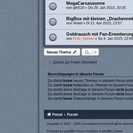
MegaCarcassonne
von
glh510
»
Do 29. Jan 2015, 20:35
BigBox mit kleinen „Drachenrei
von
Violet
»
Di 21. Apr 2015, 13:57
Goldrausch mit Fan-Erweiterun
von
Fritz_Spinne
»
So 4. Jan 2015, 22:0
Neues Thema
Zurück zur Foren-Übersicht
Berechtigungen in diesem Forum
Du darfst
keine
neuen Themen in diesem Forum erste
Du darfst
keine
Antworten zu Themen in diesem Forum
Du darfst deine Beiträge in diesem Forum
nicht
ände
Du darfst deine Beiträge in diesem Forum
nicht
lösc
Du darfst
keine
Dateianhänge in diesem Forum erste
Portal
Forum
Copyright © 2012 - 2026 Carcassonne-Forum All rights reserve
Powered by
phpBB
® Forum Software © phpBB Limited