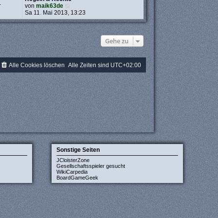
1
N
von
maik63de
e
Sa 11. Mai 2013, 13:23
u
e
s
t
Gehe zu
e
r
B
Alle Cookies löschen
Alle Zeiten sind
UTC+02:00
e
i
t
r
a
g
Sonstige Seiten
JCloisterZone
Gesellschaftsspieler gesucht
WikiCarpedia
BoardGameGeek