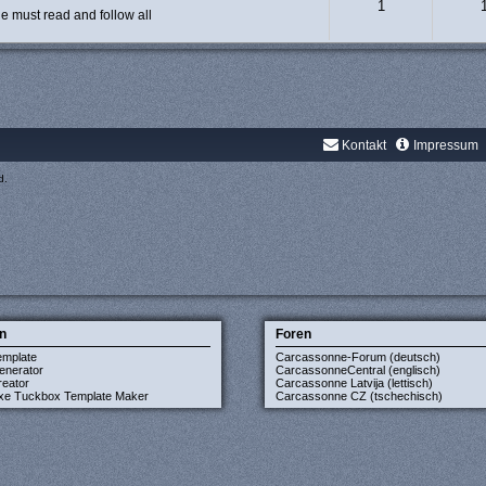
1
 must read and follow all
Kontakt
Impressum
d.
n
Foren
emplate
Carcassonne-Forum (deutsch)
enerator
CarcassonneCentral (englisch)
eator
Carcassonne Latvija (lettisch)
xe Tuckbox Template Maker
Carcassonne CZ (tschechisch)