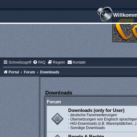
Willkomme
Schnellzugriff
FAQ
Regeln
Kontakt
Portal
Forum
Downloads
Downloads
Forum
Downloads (only for User)
- deutsche Fanerweiterungen
- Übersetzungen von Englisch sprachige
- HiG-Downloads (z.B. Warenplättchen...)
- Sonstige Downloads
Regeln & Rechte