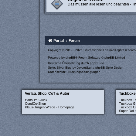
Das müssen alle lesen und beachten - The
Portal
Forum
Copyright © 2012 - 2026 Carcassonne-Forum All rights reserve
Powered by
phpBB
® Forum Software © phpBB Limited
Deutsche Übersetzung durch
phpBB.de
Style: Silver-Blue by Joyce&Luna
phpBB-Style-Design
Datenschutz
|
Nutzungsbedingungen
Verlag, Shop, CoT & Autor
Tuckboxe
Hans-im-Glück
Tuckbox T
CundCo-Shop
Tuckbox G
Klaus-Jürgen Wrede - Homepage
Tuckbox Cr
Super Delu