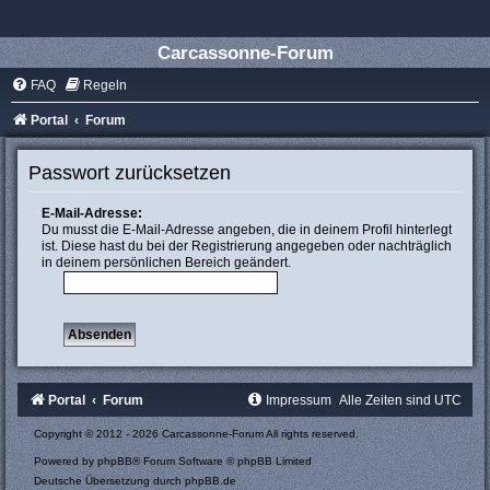
Carcassonne-Forum
FAQ
Regeln
Portal
Forum
Passwort zurücksetzen
E-Mail-Adresse:
Du musst die E-Mail-Adresse angeben, die in deinem Profil hinterlegt
ist. Diese hast du bei der Registrierung angegeben oder nachträglich
in deinem persönlichen Bereich geändert.
Portal
Forum
Impressum
Alle Zeiten sind
UTC
Copyright © 2012 - 2026 Carcassonne-Forum All rights reserved.
Powered by
phpBB
® Forum Software © phpBB Limited
Deutsche Übersetzung durch
phpBB.de