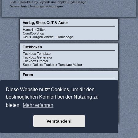
Style: Silver-Blue by Joyce&Luna
phpBB-Style-Design
Datenschutz
|
Nutzungsbedingungen
Verlag, Shop, CoT & Autor
Hans-im-Glück
CundCo-Shop
Klaus-Jürgen Wrede - Homepage
Tuckboxen
Tuckbox Template
Tuckbox Generator
Tuckbox Creator
Super Deluxe Tuckbox Template Maker
Foren
Carcassonne-Forum (deutsch)
CarcassonneCentral (englisch)
Diese Website nutzt Cookies, um dir den
Carcassonne Latvija (lettisch)
Carcassonne CZ (tschechisch)
bestmöglichen Komfort bei der Nutzung zu
Sonstige Seiten
bieten.
Mehr erfahren
JCloisterZone
Gesellschaftsspieler gesucht
WikiCarpedia
BoardGameGeek
Verstanden!