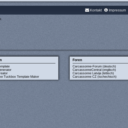
Kontakt
Impressum
d.
n
Foren
emplate
Carcassonne-Forum (deutsch)
enerator
CarcassonneCentral (englisch)
eator
Carcassonne Latvija (lettisch)
xe Tuckbox Template Maker
Carcassonne CZ (tschechisch)