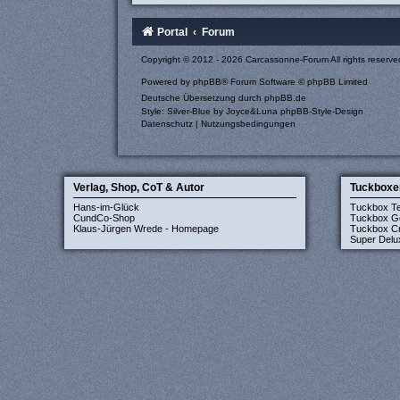
Portal
Forum
Copyright © 2012 - 2026 Carcassonne-Forum All rights reserve
Powered by
phpBB
® Forum Software © phpBB Limited
Deutsche Übersetzung durch
phpBB.de
Style: Silver-Blue by Joyce&Luna
phpBB-Style-Design
Datenschutz
|
Nutzungsbedingungen
Verlag, Shop, CoT & Autor
Tuckboxe
Hans-im-Glück
Tuckbox T
CundCo-Shop
Tuckbox G
Klaus-Jürgen Wrede - Homepage
Tuckbox Cr
Super Delu