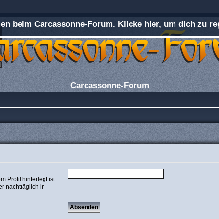
n beim Carcassonne-Forum. Klicke hier, um dich zu reg
Carcassonne-Forum
Profil hinterlegt ist.
r nachträglich in