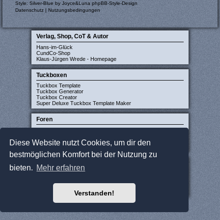
Style: Silver-Blue by Joyce&Luna
phpBB-Style-Design
Datenschutz
|
Nutzungsbedingungen
Verlag, Shop, CoT & Autor
Hans-im-Glück
CundCo-Shop
Klaus-Jürgen Wrede - Homepage
Tuckboxen
Tuckbox Template
Tuckbox Generator
Tuckbox Creator
Super Deluxe Tuckbox Template Maker
Foren
Carcassonne-Forum (deutsch)
CarcassonneCentral (englisch)
Diese Website nutzt Cookies, um dir den
Carcassonne Latvija (lettisch)
Carcassonne CZ (tschechisch)
bestmöglichen Komfort bei der Nutzung zu
Sonstige Seiten
bieten.
Mehr erfahren
JCloisterZone
Gesellschaftsspieler gesucht
WikiCarpedia
BoardGameGeek
Verstanden!