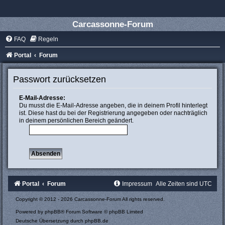
Carcassonne-Forum
FAQ
Regeln
Portal
Forum
Passwort zurücksetzen
E-Mail-Adresse:
Du musst die E-Mail-Adresse angeben, die in deinem Profil hinterlegt
ist. Diese hast du bei der Registrierung angegeben oder nachträglich
in deinem persönlichen Bereich geändert.
Portal
Forum
Impressum
Alle Zeiten sind
UTC
Copyright © 2012 - 2026 Carcassonne-Forum All rights reserved.
Powered by
phpBB
® Forum Software © phpBB Limited
Deutsche Übersetzung durch
phpBB.de