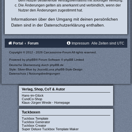
dem Nutzer bestehende Vertragsverhältnis mit sofortiger Wirkung.
Die Änderungen gelten als anerkannt und verbindlich, wenn der
Nutzer den Änderungen zugestimmt hat.
Informationen über den Umgang mit deinen persönlichen
Daten sind in der Datenschutzerklärung enthalten.
Portal
Forum
Impressum
Alle Zeiten sind
UTC
Copyright © 2012 - 2026 Carcassonne-Forum All rights reserved.
Powered by
phpBB
® Forum Software © phpBB Limited
Deutsche Übersetzung durch
phpBB.de
Style: Silver-Blue by Joyce&Luna
phpBB-Style-Design
Datenschutz
|
Nutzungsbedingungen
Verlag, Shop, CoT & Autor
Hans-im-Glück
CundCo-Shop
Klaus-Jürgen Wrede - Homepage
Tuckboxen
Tuckbox Template
Tuckbox Generator
Tuckbox Creator
Super Deluxe Tuckbox Template Maker