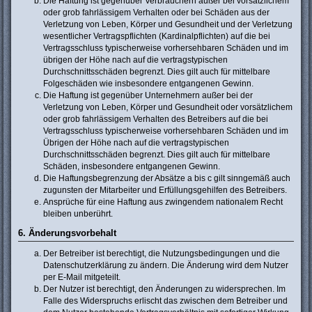
Die Haftung ist gegenüber Verbrauchern außer bei vorsätzlichem
oder grob fahrlässigem Verhalten oder bei Schäden aus der
Verletzung von Leben, Körper und Gesundheit und der Verletzung
wesentlicher Vertragspflichten (Kardinalpflichten) auf die bei
Vertragsschluss typischerweise vorhersehbaren Schäden und im
übrigen der Höhe nach auf die vertragstypischen
Durchschnittsschäden begrenzt. Dies gilt auch für mittelbare
Folgeschäden wie insbesondere entgangenen Gewinn.
Die Haftung ist gegenüber Unternehmern außer bei der
Verletzung von Leben, Körper und Gesundheit oder vorsätzlichem
oder grob fahrlässigem Verhalten des Betreibers auf die bei
Vertragsschluss typischerweise vorhersehbaren Schäden und im
Übrigen der Höhe nach auf die vertragstypischen
Durchschnittsschäden begrenzt. Dies gilt auch für mittelbare
Schäden, insbesondere entgangenen Gewinn.
Die Haftungsbegrenzung der Absätze a bis c gilt sinngemäß auch
zugunsten der Mitarbeiter und Erfüllungsgehilfen des Betreibers.
Ansprüche für eine Haftung aus zwingendem nationalem Recht
bleiben unberührt.
6. Änderungsvorbehalt
Der Betreiber ist berechtigt, die Nutzungsbedingungen und die
Datenschutzerklärung zu ändern. Die Änderung wird dem Nutzer
per E-Mail mitgeteilt.
Der Nutzer ist berechtigt, den Änderungen zu widersprechen. Im
Falle des Widerspruchs erlischt das zwischen dem Betreiber und