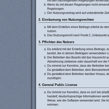
mit den nachfolgenden Regelungen einversta
Wenn du mit diesen Regelungen nicht einverstan
Regelungen.
Der Nutzungsvertrag wird auf unbestimmte Zeit
2. Einräumung von Nutzungsrechten
Mit dem Erstellen eines Beitrags erteilst du 
nutzen.
Das Nutzungsrecht nach Punkt 2, Unterpunkt 
3. Pflichten des Nutzers
Du erklärst mit der Erstellung eines Beitrags, 
besitzt, die in deinen Beiträgen verwendeten 
Der Betreiber des Boards übt das Hausrecht a
Abmahnung zeitweise oder dauerhaft von der N
Du nimmst zur Kenntnis, dass der Betreiber kein
Du gestattest dem Betreiber, dein Benutzerkont
Du gestattest dem Betreiber darüber hinaus, d
zuzufügen.
4. General Public License
Du nimmst zur Kenntnis, dass es sich bei phpB
handelt; deutschsprachige Informationen werd
Weise, wie die Software verwendet wird. Sie 
nehmen.