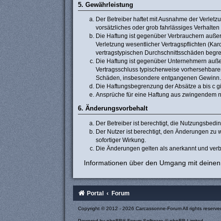
5. Gewährleistung
Der Betreiber haftet mit Ausnahme der Verletzu
vorsätzliches oder grob fahrlässiges Verhalte
Die Haftung ist gegenüber Verbrauchern außer
Verletzung wesentlicher Vertragspflichten (Ka
vertragstypischen Durchschnittsschäden begre
Die Haftung ist gegenüber Unternehmern außer 
Vertragsschluss typischerweise vorhersehbaren
Schäden, insbesondere entgangenen Gewinn.
Die Haftungsbegrenzung der Absätze a bis c gi
Ansprüche für eine Haftung aus zwingendem n
6. Änderungsvorbehalt
Der Betreiber ist berechtigt, die Nutzungsbed
Der Nutzer ist berechtigt, den Änderungen zu 
sofortiger Wirkung.
Die Änderungen gelten als anerkannt und verb
Informationen über den Umgang mit deinen 
Portal
Forum
Copyright © 2012 - 2026 Carcassonne-Forum All rights reserve
Powered by
phpBB
® Forum Software © phpBB Limited