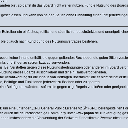
nden.
den bist, so darfst du das Board nicht weiter nutzen. Für die Nutzung des Boards ge
 geschlossen und kann von beiden Seiten ohne Einhaltung einer Frist jederzeit g
dem Betreiber ein einfaches, zeitlich und räumlich unbeschränktes und unentgeltlic
a bleibt auch nach Kündigung des Nutzungsvertrages bestehen.
dass er keine Inhalte enthält, die gegen geltendes Recht oder die guten Sitten ver
Links und Bilder zu setzen bzw. zu verwenden.
us. Bei Verstößen gegen diese Nutzungsbedingungen oder anderer im Board veröffe
utzung dieses Boards ausschließen und dir ein Hausverbot erteilen.
e Verantwortung für die Inhalte von Beiträgen übernimmt, die er nicht selbst erstel
o, Beiträge und Funktionen jederzeit zu löschen oder zu sperren.
eine Beiträge abzuändern, sofern sie gegen o. g. Regeln verstoßen oder geeignet 
B um eine unter der „
GNU General Public License v2
“ (GPL) bereitgestellten 
en durch die deutschsprachige Community unter www.phpbb.de zur Verfügung gestel
können insbesondere die Verwendung der Software für bestimmte Zwecke nicht unter