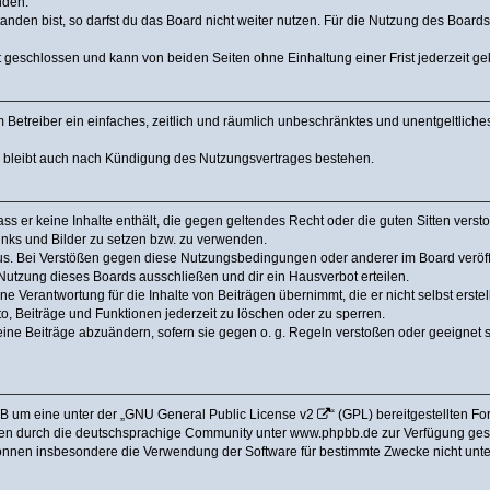
nden.
den bist, so darfst du das Board nicht weiter nutzen. Für die Nutzung des Boards ge
 geschlossen und kann von beiden Seiten ohne Einhaltung einer Frist jederzeit g
dem Betreiber ein einfaches, zeitlich und räumlich unbeschränktes und unentgeltlic
a bleibt auch nach Kündigung des Nutzungsvertrages bestehen.
dass er keine Inhalte enthält, die gegen geltendes Recht oder die guten Sitten ver
Links und Bilder zu setzen bzw. zu verwenden.
us. Bei Verstößen gegen diese Nutzungsbedingungen oder anderer im Board veröffe
utzung dieses Boards ausschließen und dir ein Hausverbot erteilen.
e Verantwortung für die Inhalte von Beiträgen übernimmt, die er nicht selbst erstel
o, Beiträge und Funktionen jederzeit zu löschen oder zu sperren.
eine Beiträge abzuändern, sofern sie gegen o. g. Regeln verstoßen oder geeignet 
B um eine unter der „
GNU General Public License v2
“ (GPL) bereitgestellten 
en durch die deutschsprachige Community unter www.phpbb.de zur Verfügung gestel
können insbesondere die Verwendung der Software für bestimmte Zwecke nicht unter