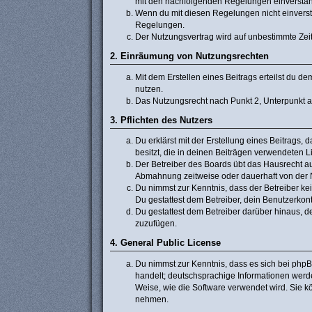
mit den nachfolgenden Regelungen einversta
Wenn du mit diesen Regelungen nicht einverstan
Regelungen.
Der Nutzungsvertrag wird auf unbestimmte Zeit
2. Einräumung von Nutzungsrechten
Mit dem Erstellen eines Beitrags erteilst du 
nutzen.
Das Nutzungsrecht nach Punkt 2, Unterpunkt 
3. Pflichten des Nutzers
Du erklärst mit der Erstellung eines Beitrags, 
besitzt, die in deinen Beiträgen verwendeten 
Der Betreiber des Boards übt das Hausrecht a
Abmahnung zeitweise oder dauerhaft von der N
Du nimmst zur Kenntnis, dass der Betreiber kein
Du gestattest dem Betreiber, dein Benutzerkont
Du gestattest dem Betreiber darüber hinaus, d
zuzufügen.
4. General Public License
Du nimmst zur Kenntnis, dass es sich bei phpB
handelt; deutschsprachige Informationen werd
Weise, wie die Software verwendet wird. Sie 
nehmen.