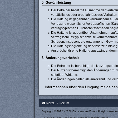
5. Gewährleistung
Der Betreiber haftet mit Ausnahme der Verletzu
vorsätzliches oder grob fahrlässiges Verhalte
Die Haftung ist gegenüber Verbrauchern außer
Verletzung wesentlicher Vertragspflichten (Ka
vertragstypischen Durchschnittsschäden begre
Die Haftung ist gegenüber Unternehmern außer 
Vertragsschluss typischerweise vorhersehbaren
Schäden, insbesondere entgangenen Gewinn.
Die Haftungsbegrenzung der Absätze a bis c gi
Ansprüche für eine Haftung aus zwingendem n
6. Änderungsvorbehalt
Der Betreiber ist berechtigt, die Nutzungsbed
Der Nutzer ist berechtigt, den Änderungen zu 
sofortiger Wirkung.
Die Änderungen gelten als anerkannt und verb
Informationen über den Umgang mit deinen 
Portal
Forum
Copyright © 2012 - 2026 Carcassonne-Forum All rights reserve
Powered by
phpBB
® Forum Software © phpBB Limited