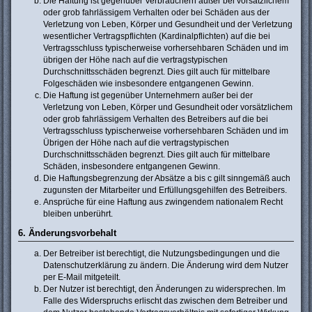
Die Haftung ist gegenüber Verbrauchern außer bei vorsätzlichem
oder grob fahrlässigem Verhalten oder bei Schäden aus der
Verletzung von Leben, Körper und Gesundheit und der Verletzung
wesentlicher Vertragspflichten (Kardinalpflichten) auf die bei
Vertragsschluss typischerweise vorhersehbaren Schäden und im
übrigen der Höhe nach auf die vertragstypischen
Durchschnittsschäden begrenzt. Dies gilt auch für mittelbare
Folgeschäden wie insbesondere entgangenen Gewinn.
Die Haftung ist gegenüber Unternehmern außer bei der
Verletzung von Leben, Körper und Gesundheit oder vorsätzlichem
oder grob fahrlässigem Verhalten des Betreibers auf die bei
Vertragsschluss typischerweise vorhersehbaren Schäden und im
Übrigen der Höhe nach auf die vertragstypischen
Durchschnittsschäden begrenzt. Dies gilt auch für mittelbare
Schäden, insbesondere entgangenen Gewinn.
Die Haftungsbegrenzung der Absätze a bis c gilt sinngemäß auch
zugunsten der Mitarbeiter und Erfüllungsgehilfen des Betreibers.
Ansprüche für eine Haftung aus zwingendem nationalem Recht
bleiben unberührt.
6. Änderungsvorbehalt
Der Betreiber ist berechtigt, die Nutzungsbedingungen und die
Datenschutzerklärung zu ändern. Die Änderung wird dem Nutzer
per E-Mail mitgeteilt.
Der Nutzer ist berechtigt, den Änderungen zu widersprechen. Im
Falle des Widerspruchs erlischt das zwischen dem Betreiber und