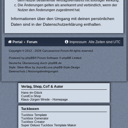
dem Nutzer bestehende Vertragsverhältnis mit sofortiger Wirkung.
Die Änderungen gelten als anerkannt und verbindlich, wenn der
Nutzer den Änderungen zugestimmt hat.
Informationen über den Umgang mit deinen persönlichen
Daten sind in der Datenschutzerklärung enthalten.
Portal
Forum
Impressum
Alle Zeiten sind
UTC
Copyright © 2012 - 2026 Carcassonne-Forum All rights reserved.
Powered by
phpBB
® Forum Software © phpBB Limited
Deutsche Übersetzung durch
phpBB.de
Style: Silver-Blue by Joyce&Luna
phpBB-Style-Design
Datenschutz
|
Nutzungsbedingungen
Verlag, Shop, CoT & Autor
Hans-im-Glück
CundCo-Shop
Klaus-Jürgen Wrede - Homepage
Tuckboxen
Tuckbox Template
Tuckbox Generator
Tuckbox Creator
Super Deluxe Tuckbox Template Maker