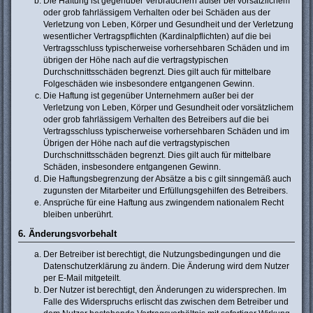
Die Haftung ist gegenüber Verbrauchern außer bei vorsätzlichem
oder grob fahrlässigem Verhalten oder bei Schäden aus der
Verletzung von Leben, Körper und Gesundheit und der Verletzung
wesentlicher Vertragspflichten (Kardinalpflichten) auf die bei
Vertragsschluss typischerweise vorhersehbaren Schäden und im
übrigen der Höhe nach auf die vertragstypischen
Durchschnittsschäden begrenzt. Dies gilt auch für mittelbare
Folgeschäden wie insbesondere entgangenen Gewinn.
Die Haftung ist gegenüber Unternehmern außer bei der
Verletzung von Leben, Körper und Gesundheit oder vorsätzlichem
oder grob fahrlässigem Verhalten des Betreibers auf die bei
Vertragsschluss typischerweise vorhersehbaren Schäden und im
Übrigen der Höhe nach auf die vertragstypischen
Durchschnittsschäden begrenzt. Dies gilt auch für mittelbare
Schäden, insbesondere entgangenen Gewinn.
Die Haftungsbegrenzung der Absätze a bis c gilt sinngemäß auch
zugunsten der Mitarbeiter und Erfüllungsgehilfen des Betreibers.
Ansprüche für eine Haftung aus zwingendem nationalem Recht
bleiben unberührt.
6. Änderungsvorbehalt
Der Betreiber ist berechtigt, die Nutzungsbedingungen und die
Datenschutzerklärung zu ändern. Die Änderung wird dem Nutzer
per E-Mail mitgeteilt.
Der Nutzer ist berechtigt, den Änderungen zu widersprechen. Im
Falle des Widerspruchs erlischt das zwischen dem Betreiber und