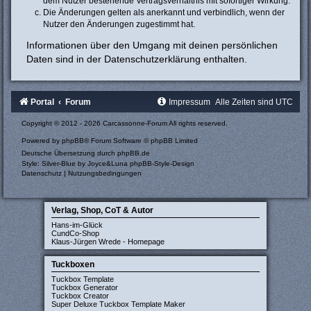
dem Nutzer bestehende Vertragsverhältnis mit sofortiger Wirkung.
Die Änderungen gelten als anerkannt und verbindlich, wenn der
Nutzer den Änderungen zugestimmt hat.
Informationen über den Umgang mit deinen persönlichen
Daten sind in der Datenschutzerklärung enthalten.
Portal
Forum
Impressum
Alle Zeiten sind
UTC
Copyright © 2012 - 2026 Carcassonne-Forum All rights reserved.
Powered by
phpBB
® Forum Software © phpBB Limited
Deutsche Übersetzung durch
phpBB.de
Style: Silver-Blue by Joyce&Luna
phpBB-Style-Design
Datenschutz
|
Nutzungsbedingungen
Verlag, Shop, CoT & Autor
Hans-im-Glück
CundCo-Shop
Klaus-Jürgen Wrede - Homepage
Tuckboxen
Tuckbox Template
Tuckbox Generator
Tuckbox Creator
Super Deluxe Tuckbox Template Maker