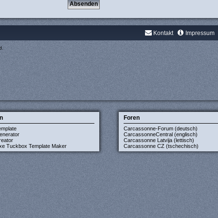
Kontakt
Impressum
d.
n
Foren
emplate
Carcassonne-Forum (deutsch)
enerator
CarcassonneCentral (englisch)
eator
Carcassonne Latvija (lettisch)
xe Tuckbox Template Maker
Carcassonne CZ (tschechisch)