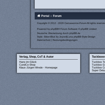
Portal
Forum
Copyright © 2012 - 2026 Carcassonne-Forum All rights reserve
Powered by
phpBB
® Forum Software © phpBB Limited
Deutsche Übersetzung durch
phpBB.de
Style: Silver-Blue by Joyce&Luna
phpBB-Style-Design
Datenschutz
|
Nutzungsbedingungen
Verlag, Shop, CoT & Autor
Tuckboxe
Hans-im-Glück
Tuckbox T
CundCo-Shop
Tuckbox G
Klaus-Jürgen Wrede - Homepage
Tuckbox Cr
Super Delu