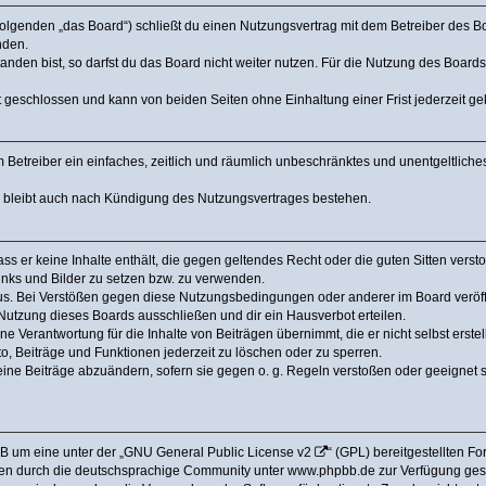
olgenden „das Board“) schließt du einen Nutzungsvertrag mit dem Betreiber des Boa
nden.
den bist, so darfst du das Board nicht weiter nutzen. Für die Nutzung des Boards ge
 geschlossen und kann von beiden Seiten ohne Einhaltung einer Frist jederzeit g
dem Betreiber ein einfaches, zeitlich und räumlich unbeschränktes und unentgeltlic
a bleibt auch nach Kündigung des Nutzungsvertrages bestehen.
dass er keine Inhalte enthält, die gegen geltendes Recht oder die guten Sitten ver
Links und Bilder zu setzen bzw. zu verwenden.
us. Bei Verstößen gegen diese Nutzungsbedingungen oder anderer im Board veröffe
utzung dieses Boards ausschließen und dir ein Hausverbot erteilen.
e Verantwortung für die Inhalte von Beiträgen übernimmt, die er nicht selbst erstel
o, Beiträge und Funktionen jederzeit zu löschen oder zu sperren.
eine Beiträge abzuändern, sofern sie gegen o. g. Regeln verstoßen oder geeignet 
B um eine unter der „
GNU General Public License v2
“ (GPL) bereitgestellten 
en durch die deutschsprachige Community unter www.phpbb.de zur Verfügung gestel