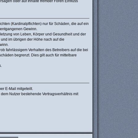
sagen oder auf Inhalte fremder Foren Einfluss
hten (Kardinalpflichten) nur für Schäden, die auf ein
re entgangenen Gewinn.
rletzung von Leben, Körper und Gesundheit und der
n und im übrigen der Höhe nach auf die
winn.
b fahrlässigem Verhalten des Betreibers auf die bei
häden begrenzt. Dies gilt auch für mittelbare
s.
r E-Mail mitgeteilt.
d dem Nutzer bestehende Vertragsverhältnis mit