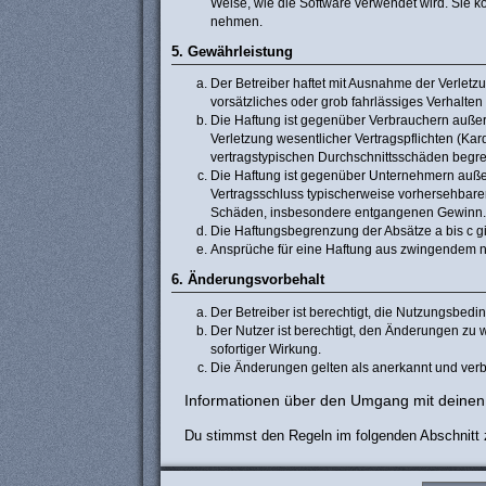
Weise, wie die Software verwendet wird. Sie 
nehmen.
5. Gewährleistung
Der Betreiber haftet mit Ausnahme der Verletzu
vorsätzliches oder grob fahrlässiges Verhalte
Die Haftung ist gegenüber Verbrauchern außer
Verletzung wesentlicher Vertragspflichten (Ka
vertragstypischen Durchschnittsschäden begre
Die Haftung ist gegenüber Unternehmern außer 
Vertragsschluss typischerweise vorhersehbaren
Schäden, insbesondere entgangenen Gewinn.
Die Haftungsbegrenzung der Absätze a bis c gi
Ansprüche für eine Haftung aus zwingendem n
6. Änderungsvorbehalt
Der Betreiber ist berechtigt, die Nutzungsbed
Der Nutzer ist berechtigt, den Änderungen zu 
sofortiger Wirkung.
Die Änderungen gelten als anerkannt und verb
Informationen über den Umgang mit deinen 
Du stimmst den Regeln im folgenden Abschnitt