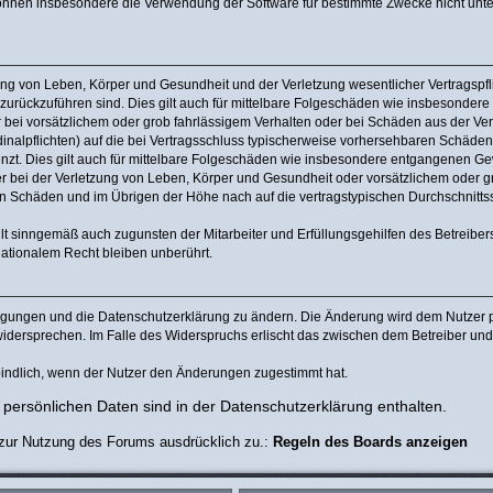
können insbesondere die Verwendung der Software für bestimmte Zwecke nicht unter
ng von Leben, Körper und Gesundheit und der Verletzung wesentlicher Vertragspflic
n zurückzuführen sind. Dies gilt auch für mittelbare Folgeschäden wie insbesonde
 bei vorsätzlichem oder grob fahrlässigem Verhalten oder bei Schäden aus der Ve
rdinalpflichten) auf die bei Vertragsschluss typischerweise vorhersehbaren Schäde
nzt. Dies gilt auch für mittelbare Folgeschäden wie insbesondere entgangenen Ge
bei der Verletzung von Leben, Körper und Gesundheit oder vorsätzlichem oder gro
 Schäden und im Übrigen der Höhe nach auf die vertragstypischen Durchschnittssc
lt sinngemäß auch zugunsten der Mitarbeiter und Erfüllungsgehilfen des Betreiber
ationalem Recht bleiben unberührt.
ingungen und die Datenschutzerklärung zu ändern. Die Änderung wird dem Nutzer pe
widersprechen. Im Falle des Widerspruchs erlischt das zwischen dem Betreiber un
indlich, wenn der Nutzer den Änderungen zugestimmt hat.
persönlichen Daten sind in der Datenschutzerklärung enthalten.
 zur Nutzung des Forums ausdrücklich zu.:
Regeln des Boards anzeigen