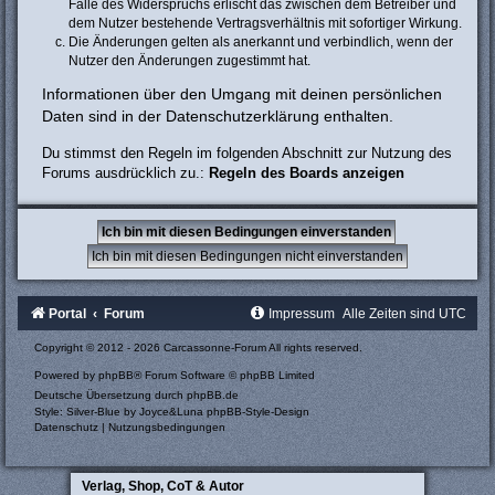
Falle des Widerspruchs erlischt das zwischen dem Betreiber und
dem Nutzer bestehende Vertragsverhältnis mit sofortiger Wirkung.
Die Änderungen gelten als anerkannt und verbindlich, wenn der
Nutzer den Änderungen zugestimmt hat.
Informationen über den Umgang mit deinen persönlichen
Daten sind in der Datenschutzerklärung enthalten.
Du stimmst den Regeln im folgenden Abschnitt zur Nutzung des
Forums ausdrücklich zu.:
Regeln des Boards anzeigen
Portal
Forum
Impressum
Alle Zeiten sind
UTC
Copyright © 2012 - 2026 Carcassonne-Forum All rights reserved.
Powered by
phpBB
® Forum Software © phpBB Limited
Deutsche Übersetzung durch
phpBB.de
Style: Silver-Blue by Joyce&Luna
phpBB-Style-Design
Datenschutz
|
Nutzungsbedingungen
Verlag, Shop, CoT & Autor