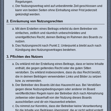
Regelungen.
Der Nutzungsvertrag wird auf unbestimmte Zeit geschlossen und
kann von beiden Seiten ohne Einhaltung einer Frist jederzeit
gekündigt werden.
2. Einräumung von Nutzungsrechten
Mit dem Erstellen eines Beitrags erteilst du dem Betreiber ein
einfaches, zeitlich und räumlich unbeschränktes und
unentgeltliches Recht, deinen Beitrag im Rahmen des Boards zu
nutzen.
Das Nutzungsrecht nach Punkt 2, Unterpunkt a bleibt auch nach
Kündigung des Nutzungsvertrages bestehen.
3. Pflichten des Nutzers
Du erklärst mit der Erstellung eines Beitrags, dass er keine Inhalte
enthält, die gegen geltendes Recht oder die guten Sitten
verstoßen. Du erklärst insbesondere, dass du das Recht besitzt,
die in deinen Beiträgen verwendeten Links und Bilder zu setzen
bzw. zu verwenden.
Der Betreiber des Boards übt das Hausrecht aus. Bei Verstößen
gegen diese Nutzungsbedingungen oder anderer im Board
veröffentlichten Regeln kann der Betreiber dich nach Abmahnung
zeitweise oder dauerhaft von der Nutzung dieses Boards
ausschließen und dir ein Hausverbot erteilen.
Du nimmst zur Kenntnis, dass der Betreiber keine Verantwortung
für die Inhalte von Beiträgen übernimmt, die er nicht selbst erstellt